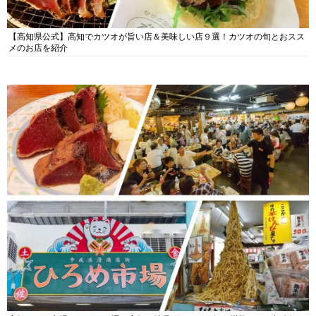
【高知県公式】高知でカツオが旨い店＆美味しい店９選！カツオの旬とおスス
メのお店を紹介