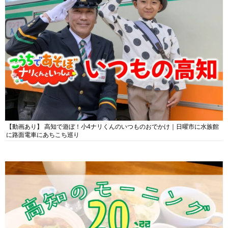
【動画あり】 高知で遊ぼ！小4ナリくんのいつものおでかけ｜日曜市に水族館
に路面電車にあちこち巡り