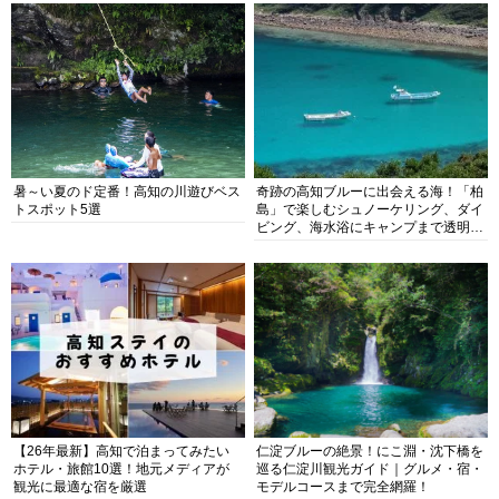
暑～い夏のド定番！高知の川遊びベス
奇跡の高知ブルーに出会える海！「柏
トスポット5選
島」で楽しむシュノーケリング、ダイ
ビング、海水浴にキャンプまで透明度
抜群の海の楽園を徹底紹介
【26年最新】高知で泊まってみたい
仁淀ブルーの絶景！にこ淵・沈下橋を
ホテル・旅館10選！地元メディアが
巡る仁淀川観光ガイド｜グルメ・宿・
観光に最適な宿を厳選
モデルコースまで完全網羅！