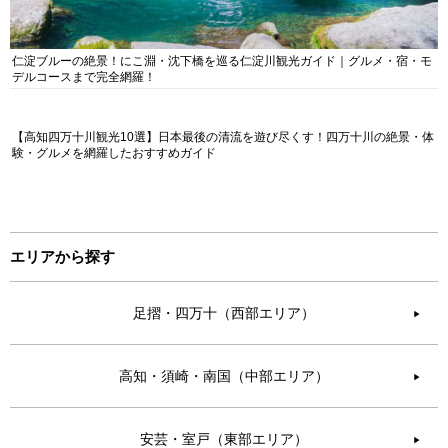
仁淀ブルーの絶景！にこ淵・沈下橋を巡る仁淀川観光ガイド｜グルメ・宿・モ
デルコースまで完全網羅！
【高知四万十川観光10選】日本最後の清流を遊び尽くす！四万十川の絶景・体
験・グルメを網羅したおすすめガイド
エリアから探す
足摺・四万十（西部エリア）
▶︎
高知・須崎・南国（中部エリア）
▶︎
安芸・室戸（東部エリア）
▶︎