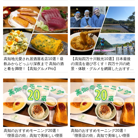
高知地元愛され居酒屋名店10選！昼
【高知四万十川観光10選】日本最後
飲みからどっぷり深夜まで 高知の酒
の清流を遊び尽くす！四万十川の絶
と肴を満喫！【高知グルメPro】
景・体験・グルメを網羅したおすすめ
ガイド
高知のおすすめモーニング20選！
高知のおすすめモーニング20選！
「喫茶店の街」高知で美味しい喫茶
「喫茶店の街」高知で美味しい喫茶