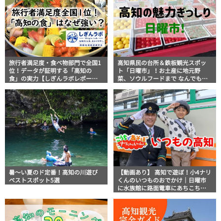
旅行者満足度・食べ物部門で全国1
高知県民の台所＆鉄板観光スポッ
位！データが証明する「高知の
ト「日曜市」！お土産に地元野
食」の実力【しぎんラボレポー
菜、ソウルフードまで なんでもそ
ト】
ろう高知の巨大街路市を徹底解
説！
暑～い夏のド定番！高知の川遊び
【動画あり】 高知で遊ぼ！小4ナリ
ベストスポット5選
くんのいつものおでかけ｜日曜市
に水族館に路面電車にあちこち巡
り