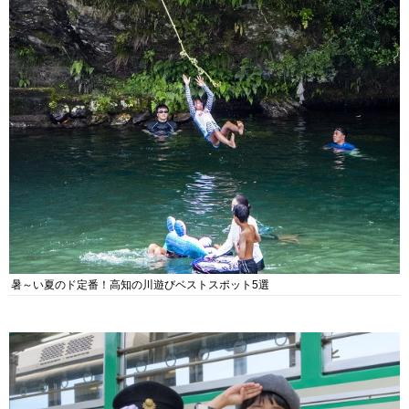
暑～い夏のド定番！高知の川遊びベストスポット5選