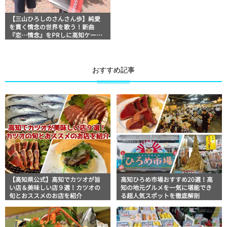
【三山ひろしのさんさん歩】純愛
を貫く情念の世界を歌う！新曲
『恋…情念』をPRしに高知ケーブ
ルテレビへサプライズ訪問！
おすすめ記事
【高知県公式】高知でカツオが旨
高知ひろめ市場おすすめ20選！高
い店＆美味しい店９選！カツオの
知の地元グルメを一気に堪能でき
旬とおススメのお店を紹介
る超人気スポットを徹底解剖