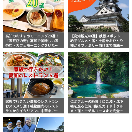
高知のおすすめモーニング20選！
【高知観光40選】鉄板スポット・
「喫茶店の街」高知で美味しい喫
絶品グルメ・宿・土産をおひとり
茶店・カフェモーニングをいただ
様からファミリー向けまで徹底解
きます！
説！
家族で行きたい高知のレストラン
仁淀ブルーの絶景！にこ淵・沈下
おススメ５選！植物園内のレスト
橋を巡る仁淀川観光ガイド｜グル
ランからイタリアンに中華まで楽
メ・宿・モデルコースまで完全網
しめる
羅！