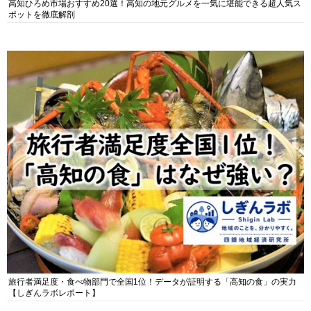
高知ひろめ市場おすすめ20選！高知の地元グルメを一気に堪能できる超人気ス
ポットを徹底解剖
旅行者満足度・食べ物部門で全国1位！データが証明する「高知の食」の実力
【しぎんラボレポート】