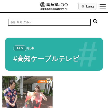
Lang
#
1記事
TAG
#高知ケーブルテレビ