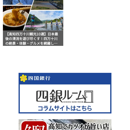
【高知四万十川観光10選】日本最
後の清流を遊び尽くす！四万十川
の絶景・体験・グルメを網羅した
おすすめガイド