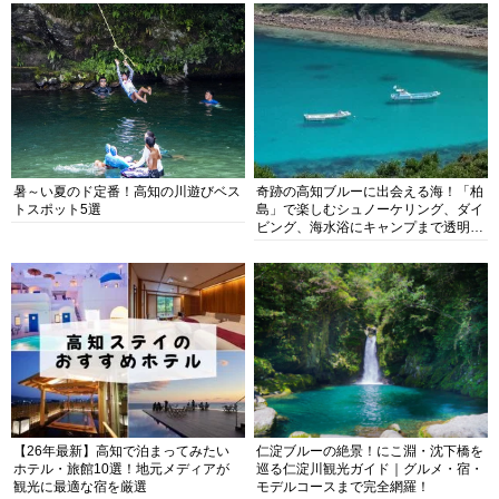
暑～い夏のド定番！高知の川遊びベス
奇跡の高知ブルーに出会える海！「柏
トスポット5選
島」で楽しむシュノーケリング、ダイ
ビング、海水浴にキャンプまで透明度
抜群の海の楽園を徹底紹介
【26年最新】高知で泊まってみたい
仁淀ブルーの絶景！にこ淵・沈下橋を
ホテル・旅館10選！地元メディアが
巡る仁淀川観光ガイド｜グルメ・宿・
観光に最適な宿を厳選
モデルコースまで完全網羅！