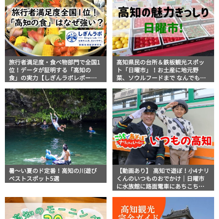
旅行者満足度・食べ物部門で全国1
高知県民の台所＆鉄板観光スポッ
位！データが証明する「高知の
ト「日曜市」！お土産に地元野
食」の実力【しぎんラボレポー
菜、ソウルフードまで なんでもそ
ト】
ろう高知の巨大街路市を徹底解
説！
暑～い夏のド定番！高知の川遊び
【動画あり】 高知で遊ぼ！小4ナリ
ベストスポット5選
くんのいつものおでかけ｜日曜市
に水族館に路面電車にあちこち巡
り