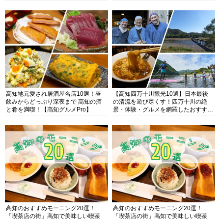
高知地元愛され居酒屋名店10選！昼
【高知四万十川観光10選】日本最後
飲みからどっぷり深夜まで 高知の酒
の清流を遊び尽くす！四万十川の絶
と肴を満喫！【高知グルメPro】
景・体験・グルメを網羅したおすすめ
ガイド
高知のおすすめモーニング20選！
高知のおすすめモーニング20選！
「喫茶店の街」高知で美味しい喫茶
「喫茶店の街」高知で美味しい喫茶