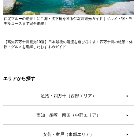
仁淀ブルーの絶景！にこ淵・沈下橋を巡る仁淀川観光ガイド｜グルメ・宿・モ
デルコースまで完全網羅！
【高知四万十川観光10選】日本最後の清流を遊び尽くす！四万十川の絶景・体
験・グルメを網羅したおすすめガイド
エリアから探す
足摺・四万十（西部エリア）
▶︎
高知・須崎・南国（中部エリア）
▶︎
安芸・室戸（東部エリア）
▶︎