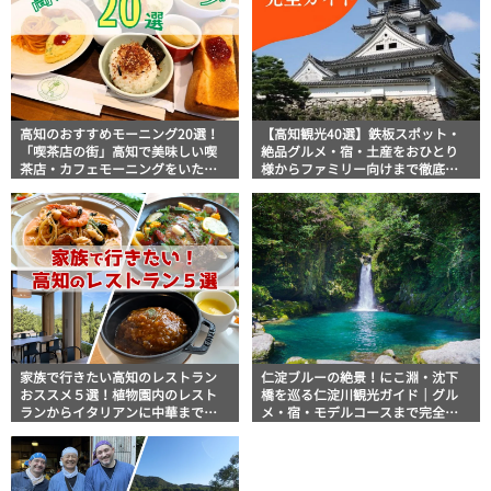
高知のおすすめモーニング20選！
【高知観光40選】鉄板スポット・
「喫茶店の街」高知で美味しい喫
絶品グルメ・宿・土産をおひとり
茶店・カフェモーニングをいただ
様からファミリー向けまで徹底解
きます！
説！
家族で行きたい高知のレストラン
仁淀ブルーの絶景！にこ淵・沈下
おススメ５選！植物園内のレスト
橋を巡る仁淀川観光ガイド｜グル
ランからイタリアンに中華まで楽
メ・宿・モデルコースまで完全網
しめる
羅！