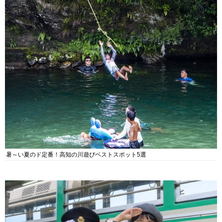
暑～い夏のド定番！高知の川遊びベストスポット5選