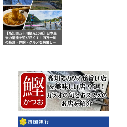
【高知四万十川観光10選】日本最
後の清流を遊び尽くす！四万十川
の絶景・体験・グルメを網羅した
おすすめガイド