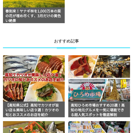
春到来！ヤナギ林を1,000万本の菜
の花が埋め尽くす、3月だけの黄色
い絶景
おすすめ記事
【高知県公式】高知でカツオが旨
高知ひろめ市場おすすめ20選！高
い店＆美味しい店９選！カツオの
知の地元グルメを一気に堪能でき
旬とおススメのお店を紹介
る超人気スポットを徹底解剖