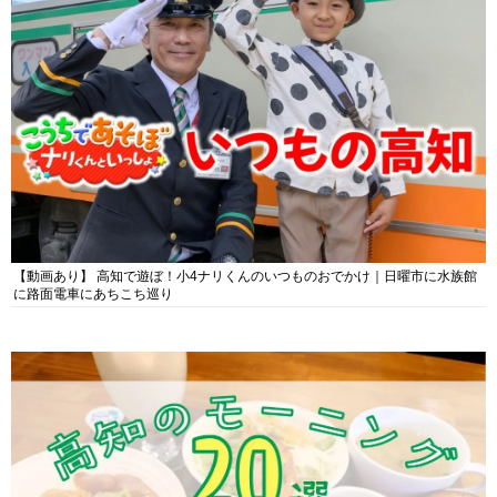
【動画あり】 高知で遊ぼ！小4ナリくんのいつものおでかけ｜日曜市に水族館
に路面電車にあちこち巡り