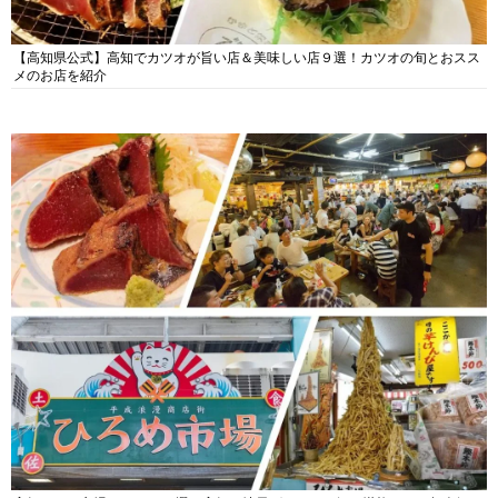
【高知県公式】高知でカツオが旨い店＆美味しい店９選！カツオの旬とおスス
メのお店を紹介