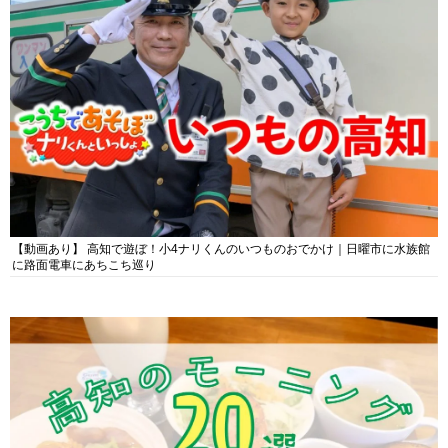
【動画あり】 高知で遊ぼ！小4ナリくんのいつものおでかけ｜日曜市に水族館
に路面電車にあちこち巡り