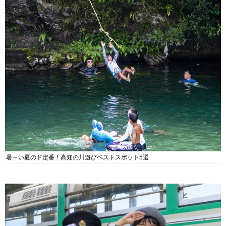
暑～い夏のド定番！高知の川遊びベストスポット5選