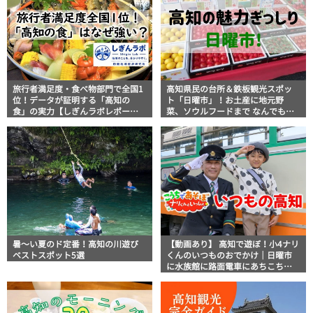
旅行者満足度・食べ物部門で全国1
高知県民の台所＆鉄板観光スポッ
位！データが証明する「高知の
ト「日曜市」！お土産に地元野
食」の実力【しぎんラボレポー
菜、ソウルフードまで なんでもそ
ト】
ろう高知の巨大街路市を徹底解
説！
暑～い夏のド定番！高知の川遊び
【動画あり】 高知で遊ぼ！小4ナリ
ベストスポット5選
くんのいつものおでかけ｜日曜市
に水族館に路面電車にあちこち巡
り