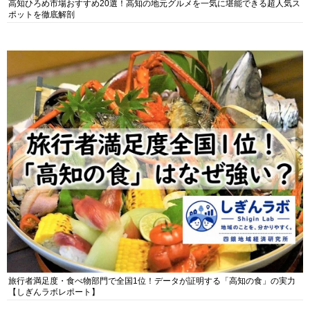
高知ひろめ市場おすすめ20選！高知の地元グルメを一気に堪能できる超人気ス
ポットを徹底解剖
旅行者満足度・食べ物部門で全国1位！データが証明する「高知の食」の実力
【しぎんラボレポート】