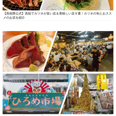
【高知県公式】高知でカツオが旨い店＆美味しい店９選！カツオの旬とおスス
メのお店を紹介