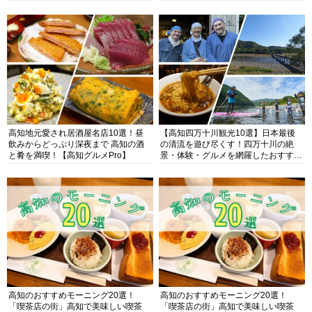
高知地元愛され居酒屋名店10選！昼
【高知四万十川観光10選】日本最後
飲みからどっぷり深夜まで 高知の酒
の清流を遊び尽くす！四万十川の絶
と肴を満喫！【高知グルメPro】
景・体験・グルメを網羅したおすすめ
ガイド
高知のおすすめモーニング20選！
高知のおすすめモーニング20選！
「喫茶店の街」高知で美味しい喫茶
「喫茶店の街」高知で美味しい喫茶