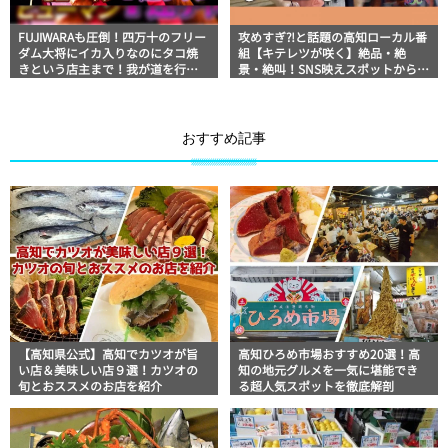
FUJIWARAも圧倒！四万十のフリー
攻めすぎ⁈と話題の高知ローカル番
ダム大将にイカ入りなのにタコ焼
組【キテレツが咲く】絶品・絶
きという店主まで！我が道を行く
景・絶叫！SNS映えスポットからフ
キテレツヒューマン7連チャン｜
ジモンNGのアクティビティなどネ
【テレビ高知タイアップ企画】
タ満載ろいろい旅
FUJIWARAのキテレツが咲く！
おすすめ記事
【高知県公式】高知でカツオが旨
高知ひろめ市場おすすめ20選！高
い店＆美味しい店９選！カツオの
知の地元グルメを一気に堪能でき
旬とおススメのお店を紹介
る超人気スポットを徹底解剖