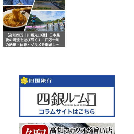
【高知四万十川観光10選】日本最
後の清流を遊び尽くす！四万十川
の絶景・体験・グルメを網羅した
おすすめガイド