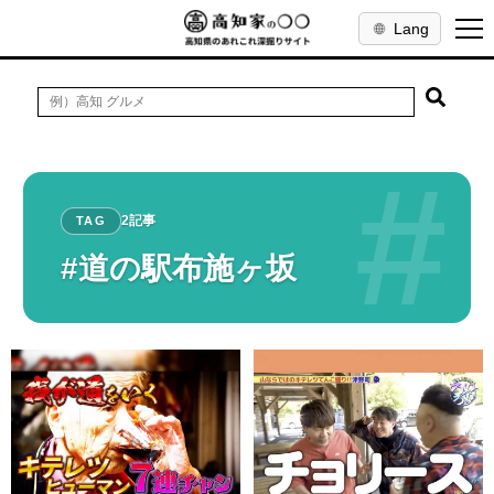
Lang
#
2記事
TAG
#道の駅布施ヶ坂