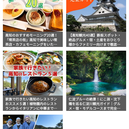
高知のおすすめモーニング20選！
【高知観光40選】鉄板スポット・
「喫茶店の街」高知で美味しい喫
絶品グルメ・宿・土産をおひとり
茶店・カフェモーニングをいただ
様からファミリー向けまで徹底解
きます！
説！
家族で行きたい高知のレストラン
仁淀ブルーの絶景！にこ淵・沈下
おススメ５選！植物園内のレスト
橋を巡る仁淀川観光ガイド｜グル
ランからイタリアンに中華まで楽
メ・宿・モデルコースまで完全網
しめる
羅！