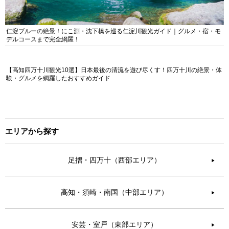
仁淀ブルーの絶景！にこ淵・沈下橋を巡る仁淀川観光ガイド｜グルメ・宿・モ
デルコースまで完全網羅！
【高知四万十川観光10選】日本最後の清流を遊び尽くす！四万十川の絶景・体
験・グルメを網羅したおすすめガイド
エリアから探す
足摺・四万十（西部エリア）
▶︎
高知・須崎・南国（中部エリア）
▶︎
安芸・室戸（東部エリア）
▶︎