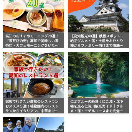
高知のおすすめモーニング20選！
【高知観光40選】鉄板スポット・
「喫茶店の街」高知で美味しい喫
絶品グルメ・宿・土産をおひとり
茶店・カフェモーニングをいただ
様からファミリー向けまで徹底解
きます！
説！
家族で行きたい高知のレストラン
仁淀ブルーの絶景！にこ淵・沈下
おススメ５選！植物園内のレスト
橋を巡る仁淀川観光ガイド｜グル
ランからイタリアンに中華まで楽
メ・宿・モデルコースまで完全網
しめる
羅！