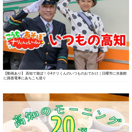
【動画あり】 高知で遊ぼ！小4ナリくんのいつものおでかけ｜日曜市に水族館
に路面電車にあちこち巡り