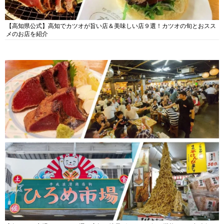
【高知県公式】高知でカツオが旨い店＆美味しい店９選！カツオの旬とおスス
メのお店を紹介