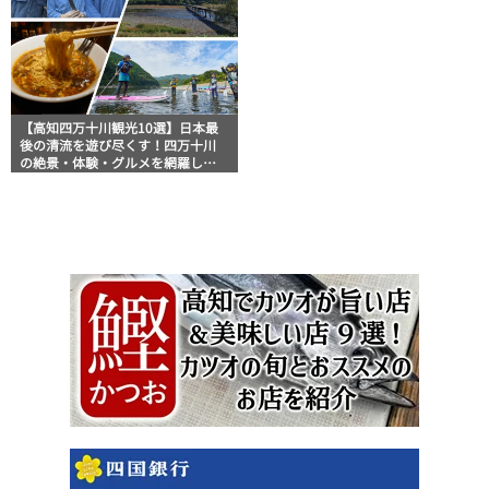
【高知四万十川観光10選】日本最
後の清流を遊び尽くす！四万十川
の絶景・体験・グルメを網羅した
おすすめガイド