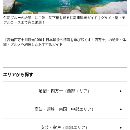
仁淀ブルーの絶景！にこ淵・沈下橋を巡る仁淀川観光ガイド｜グルメ・宿・モ
デルコースまで完全網羅！
【高知四万十川観光10選】日本最後の清流を遊び尽くす！四万十川の絶景・体
験・グルメを網羅したおすすめガイド
エリアから探す
足摺・四万十（西部エリア）
▶︎
高知・須崎・南国（中部エリア）
▶︎
安芸・室戸（東部エリア）
▶︎