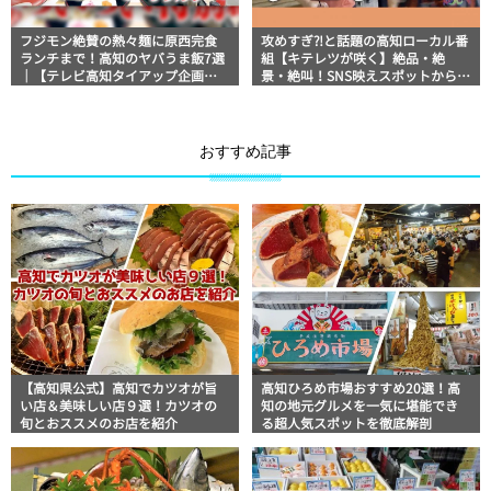
フジモン絶賛の熱々麺に原西完食
攻めすぎ⁈と話題の高知ローカル番
ランチまで！高知のヤバうま飯7選
組【キテレツが咲く】絶品・絶
｜【テレビ高知タイアップ企画】
景・絶叫！SNS映えスポットからフ
FUJIWARAのキテレツが咲く！
ジモンNGのアクティビティなどネ
タ満載ろいろい旅
おすすめ記事
【高知県公式】高知でカツオが旨
高知ひろめ市場おすすめ20選！高
い店＆美味しい店９選！カツオの
知の地元グルメを一気に堪能でき
旬とおススメのお店を紹介
る超人気スポットを徹底解剖