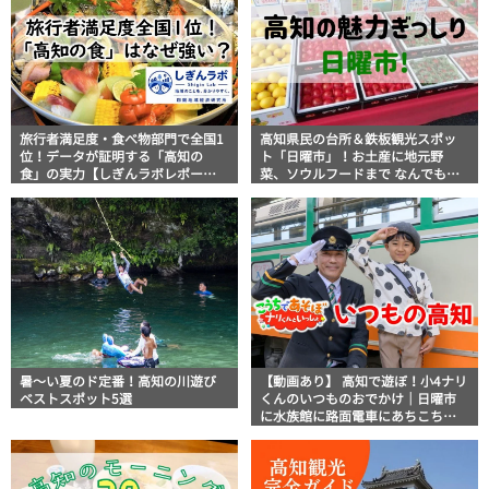
旅行者満足度・食べ物部門で全国1
高知県民の台所＆鉄板観光スポッ
位！データが証明する「高知の
ト「日曜市」！お土産に地元野
食」の実力【しぎんラボレポー
菜、ソウルフードまで なんでもそ
ト】
ろう高知の巨大街路市を徹底解
説！
暑～い夏のド定番！高知の川遊び
【動画あり】 高知で遊ぼ！小4ナリ
ベストスポット5選
くんのいつものおでかけ｜日曜市
に水族館に路面電車にあちこち巡
り