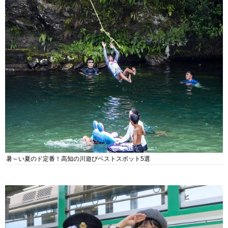
暑～い夏のド定番！高知の川遊びベストスポット5選