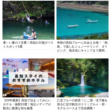
暑～い夏のド定番！高知の川遊びベス
奇跡の高知ブルーに出会える海！「柏
トスポット5選
島」で楽しむシュノーケリング、ダイ
ビング、海水浴にキャンプまで透明度
抜群の海の楽園を徹底紹介
【26年最新】高知で泊まってみたい
仁淀ブルーの絶景！にこ淵・沈下橋を
ホテル・旅館10選！地元メディアが
巡る仁淀川観光ガイド｜グルメ・宿・
観光に最適な宿を厳選
モデルコースまで完全網羅！