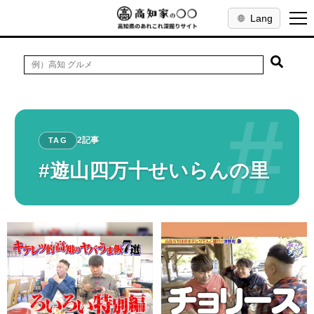
Lang
#
2記事
TAG
#遊山四万十せいらんの里