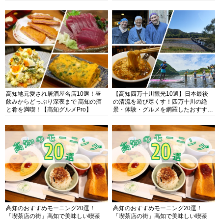
高知地元愛され居酒屋名店10選！昼
【高知四万十川観光10選】日本最後
飲みからどっぷり深夜まで 高知の酒
の清流を遊び尽くす！四万十川の絶
と肴を満喫！【高知グルメPro】
景・体験・グルメを網羅したおすすめ
ガイド
高知のおすすめモーニング20選！
高知のおすすめモーニング20選！
「喫茶店の街」高知で美味しい喫茶
「喫茶店の街」高知で美味しい喫茶