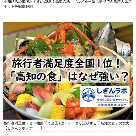
高知ひろめ市場おすすめ20選！高知の地元グルメを一気に堪能できる超人気ス
ポットを徹底解剖
旅行者満足度・食べ物部門で全国1位！データが証明する「高知の食」の実力
【しぎんラボレポート】