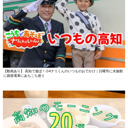
【動画あり】 高知で遊ぼ！小4ナリくんのいつものおでかけ｜日曜市に水族館
に路面電車にあちこち巡り