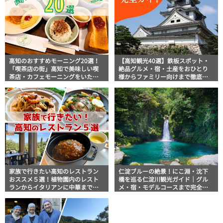
高知のおすすめモーニング20選！
【高知観光40選】鉄板スポット・
「喫茶店の街」高知で美味しい喫
絶品グルメ・宿・土産をおひとり
茶店・カフェモーニングをいただ
様からファミリー向けまで徹底解
きます！
説！
家族で行きたい高知のレストラン
仁淀ブルーの絶景！にこ淵・沈下
おススメ５選！植物園内のレスト
橋を巡る仁淀川観光ガイド｜グル
ランからイタリアンに中華まで楽
メ・宿・モデルコースまで完全網
しめる
羅！