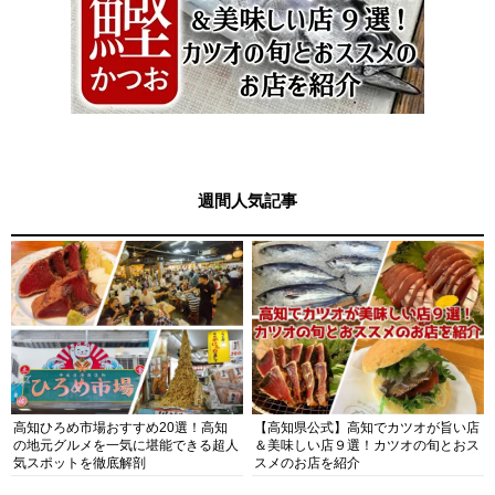
週間人気記事
高知ひろめ市場おすすめ20選！高知
【高知県公式】高知でカツオが旨い店
の地元グルメを一気に堪能できる超人
＆美味しい店９選！カツオの旬とおス
気スポットを徹底解剖
スメのお店を紹介