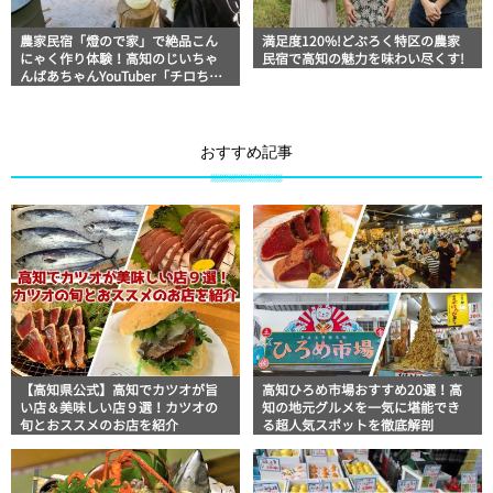
農家民宿「燈ので家」で絶品こん
満足度120%!どぶろく特区の農家
にゃく作り体験！高知のじいちゃ
民宿で高知の魅力を味わい尽くす!
んばあちゃんYouTuber「チロちゃ
ん」
おすすめ記事
【高知県公式】高知でカツオが旨
高知ひろめ市場おすすめ20選！高
い店＆美味しい店９選！カツオの
知の地元グルメを一気に堪能でき
旬とおススメのお店を紹介
る超人気スポットを徹底解剖