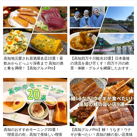
高知地元愛され居酒屋名店10選！昼
【高知四万十川観光10選】日本最後
飲みからどっぷり深夜まで 高知の酒
の清流を遊び尽くす！四万十川の絶
と肴を満喫！【高知グルメPro】
景・体験・グルメを網羅したおすすめ
ガイド
高知のおすすめモーニング20選！
【高知グルメPro】鰻！うなぎ！ウナ
「喫茶店の街」高知で美味しい喫茶
ギが食べたい！高知の鰻の旨い店美味