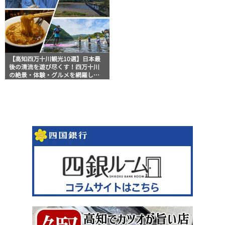
【高知四万十川観光10選】日本最
後の清流を遊び尽くす！四万十川
の絶景・体験・グルメを網羅した
おすすめガイド