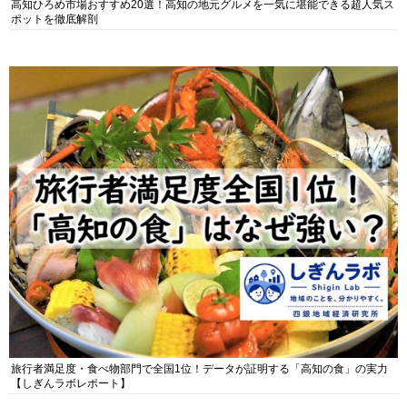
高知ひろめ市場おすすめ20選！高知の地元グルメを一気に堪能できる超人気ス
ポットを徹底解剖
旅行者満足度・食べ物部門で全国1位！データが証明する「高知の食」の実力
【しぎんラボレポート】