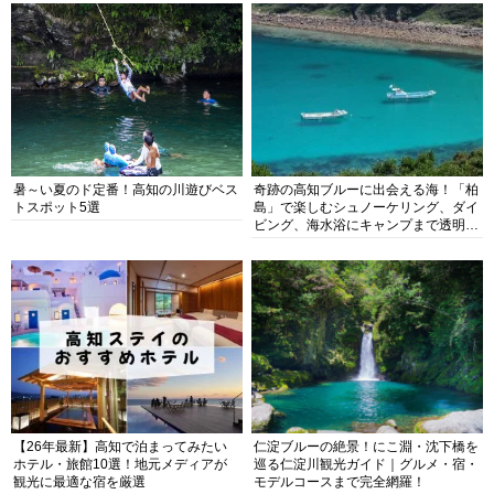
暑～い夏のド定番！高知の川遊びベス
奇跡の高知ブルーに出会える海！「柏
トスポット5選
島」で楽しむシュノーケリング、ダイ
ビング、海水浴にキャンプまで透明度
抜群の海の楽園を徹底紹介
【26年最新】高知で泊まってみたい
仁淀ブルーの絶景！にこ淵・沈下橋を
ホテル・旅館10選！地元メディアが
巡る仁淀川観光ガイド｜グルメ・宿・
観光に最適な宿を厳選
モデルコースまで完全網羅！