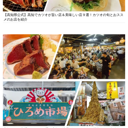
【高知県公式】高知でカツオが旨い店＆美味しい店９選！カツオの旬とおスス
メのお店を紹介