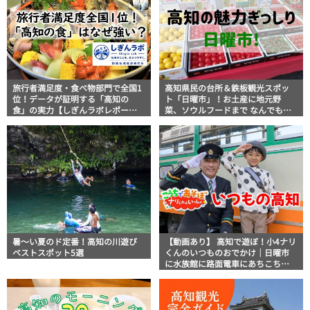
旅行者満足度・食べ物部門で全国1
高知県民の台所＆鉄板観光スポッ
位！データが証明する「高知の
ト「日曜市」！お土産に地元野
食」の実力【しぎんラボレポー
菜、ソウルフードまで なんでもそ
ト】
ろう高知の巨大街路市を徹底解
説！
暑～い夏のド定番！高知の川遊び
【動画あり】 高知で遊ぼ！小4ナリ
ベストスポット5選
くんのいつものおでかけ｜日曜市
に水族館に路面電車にあちこち巡
り