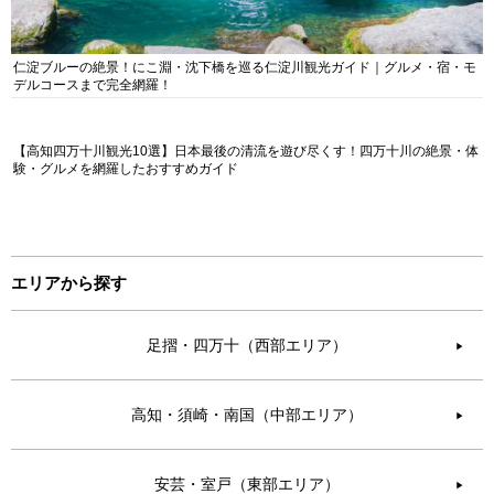
仁淀ブルーの絶景！にこ淵・沈下橋を巡る仁淀川観光ガイド｜グルメ・宿・モ
デルコースまで完全網羅！
【高知四万十川観光10選】日本最後の清流を遊び尽くす！四万十川の絶景・体
験・グルメを網羅したおすすめガイド
エリアから探す
足摺・四万十（西部エリア）
▶︎
高知・須崎・南国（中部エリア）
▶︎
安芸・室戸（東部エリア）
▶︎