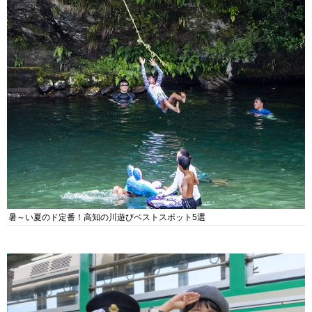
暑～い夏のド定番！高知の川遊びベストスポット5選