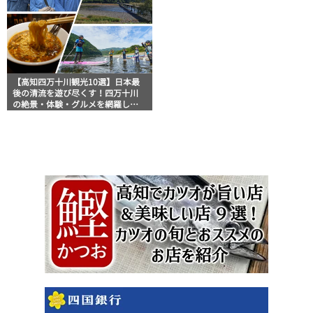
【高知四万十川観光10選】日本最
後の清流を遊び尽くす！四万十川
の絶景・体験・グルメを網羅した
おすすめガイド