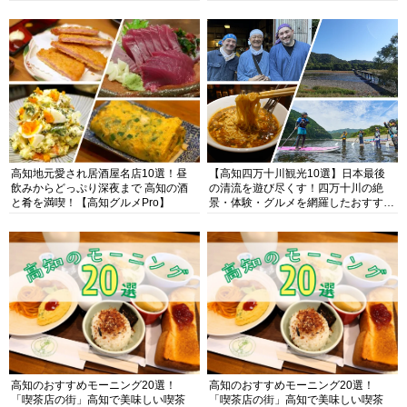
高知地元愛され居酒屋名店10選！昼
【高知四万十川観光10選】日本最後
飲みからどっぷり深夜まで 高知の酒
の清流を遊び尽くす！四万十川の絶
と肴を満喫！【高知グルメPro】
景・体験・グルメを網羅したおすすめ
ガイド
高知のおすすめモーニング20選！
高知のおすすめモーニング20選！
「喫茶店の街」高知で美味しい喫茶
「喫茶店の街」高知で美味しい喫茶