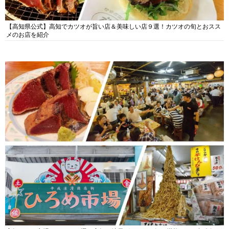
【高知県公式】高知でカツオが旨い店＆美味しい店９選！カツオの旬とおスス
メのお店を紹介