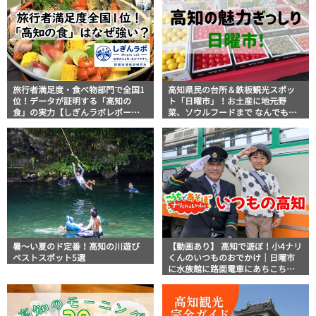
旅行者満足度・食べ物部門で全国1
高知県民の台所＆鉄板観光スポッ
位！データが証明する「高知の
ト「日曜市」！お土産に地元野
食」の実力【しぎんラボレポー
菜、ソウルフードまで なんでもそ
ト】
ろう高知の巨大街路市を徹底解
説！
暑～い夏のド定番！高知の川遊び
【動画あり】 高知で遊ぼ！小4ナリ
ベストスポット5選
くんのいつものおでかけ｜日曜市
に水族館に路面電車にあちこち巡
り