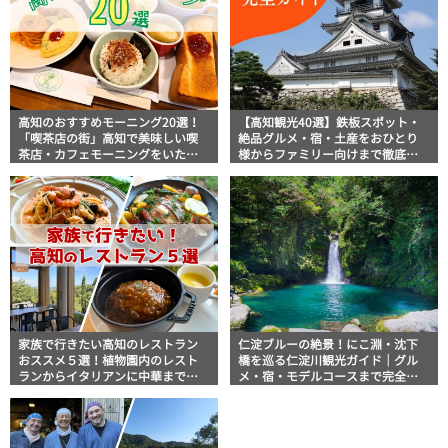
高知のおすすめモーニング20選！
【高知観光40選】鉄板スポット・
「喫茶店の街」高知で美味しい喫
絶品グルメ・宿・土産をおひとり
茶店・カフェモーニングをいただ
様からファミリー向けまで徹底解
きます！
説！
家族で行きたい高知のレストラン
仁淀ブルーの絶景！にこ淵・沈下
おススメ５選！植物園内のレスト
橋を巡る仁淀川観光ガイド｜グル
ランからイタリアンに中華まで楽
メ・宿・モデルコースまで完全網
しめる
羅！