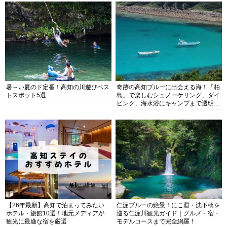
暑～い夏のド定番！高知の川遊びベス
奇跡の高知ブルーに出会える海！「柏
トスポット5選
島」で楽しむシュノーケリング、ダイ
ビング、海水浴にキャンプまで透明度
抜群の海の楽園を徹底紹介
【26年最新】高知で泊まってみたい
仁淀ブルーの絶景！にこ淵・沈下橋を
ホテル・旅館10選！地元メディアが
巡る仁淀川観光ガイド｜グルメ・宿・
観光に最適な宿を厳選
モデルコースまで完全網羅！