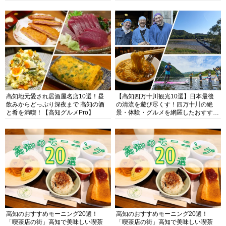
高知地元愛され居酒屋名店10選！昼
【高知四万十川観光10選】日本最後
飲みからどっぷり深夜まで 高知の酒
の清流を遊び尽くす！四万十川の絶
と肴を満喫！【高知グルメPro】
景・体験・グルメを網羅したおすすめ
ガイド
高知のおすすめモーニング20選！
高知のおすすめモーニング20選！
「喫茶店の街」高知で美味しい喫茶
「喫茶店の街」高知で美味しい喫茶