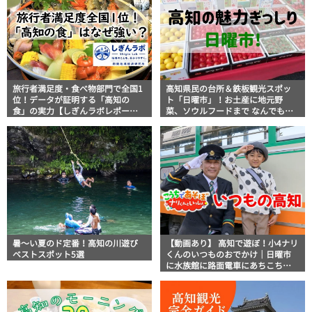
旅行者満足度・食べ物部門で全国1
高知県民の台所＆鉄板観光スポッ
位！データが証明する「高知の
ト「日曜市」！お土産に地元野
食」の実力【しぎんラボレポー
菜、ソウルフードまで なんでもそ
ト】
ろう高知の巨大街路市を徹底解
説！
暑～い夏のド定番！高知の川遊び
【動画あり】 高知で遊ぼ！小4ナリ
ベストスポット5選
くんのいつものおでかけ｜日曜市
に水族館に路面電車にあちこち巡
り