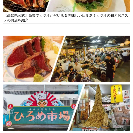
【高知県公式】高知でカツオが旨い店＆美味しい店９選！カツオの旬とおスス
メのお店を紹介