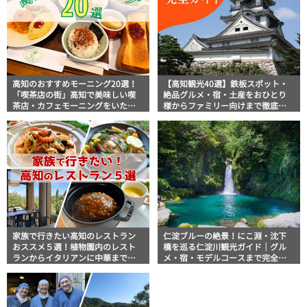
高知のおすすめモーニング20選！
【高知観光40選】鉄板スポット・
「喫茶店の街」高知で美味しい喫
絶品グルメ・宿・土産をおひとり
茶店・カフェモーニングをいただ
様からファミリー向けまで徹底解
きます！
説！
家族で行きたい高知のレストラン
仁淀ブルーの絶景！にこ淵・沈下
おススメ５選！植物園内のレスト
橋を巡る仁淀川観光ガイド｜グル
ランからイタリアンに中華まで楽
メ・宿・モデルコースまで完全網
しめる
羅！