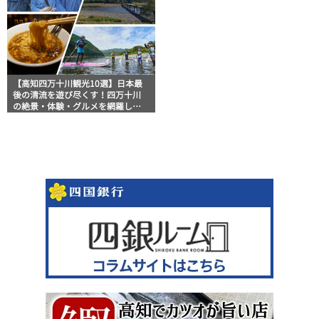
【高知四万十川観光10選】日本最
後の清流を遊び尽くす！四万十川
の絶景・体験・グルメを網羅した
おすすめガイド