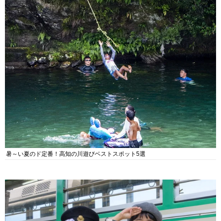
暑～い夏のド定番！高知の川遊びベストスポット5選