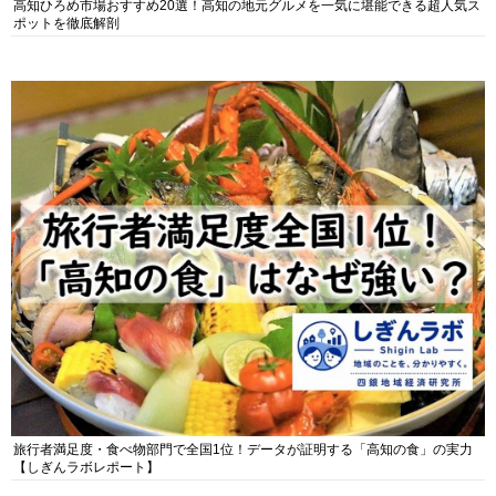
高知ひろめ市場おすすめ20選！高知の地元グルメを一気に堪能できる超人気ス
ポットを徹底解剖
旅行者満足度・食べ物部門で全国1位！データが証明する「高知の食」の実力
【しぎんラボレポート】