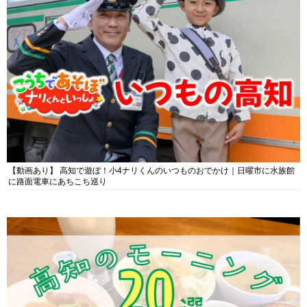
【動画あり】 高知で遊ぼ！小4ナリくんのいつものおでかけ｜日曜市に水族館
に路面電車にあちこち巡り