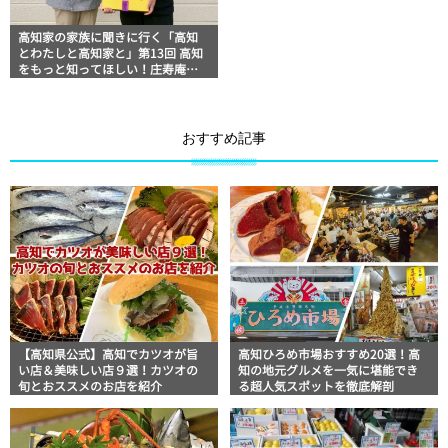
高知家の家族に聞きに行く「高知
とわたしと高知家と」第13回 高知
をもっと知ってほしい！庄寿庵の
小川さん
おすすめ記事
【高知県公式】高知でカツオが旨
高知ひろめ市場おすすめ20選！高
い店＆美味しい店９選！カツオの
知の地元グルメを一気に堪能でき
旬とおススメのお店を紹介
る超人気スポットを徹底解剖