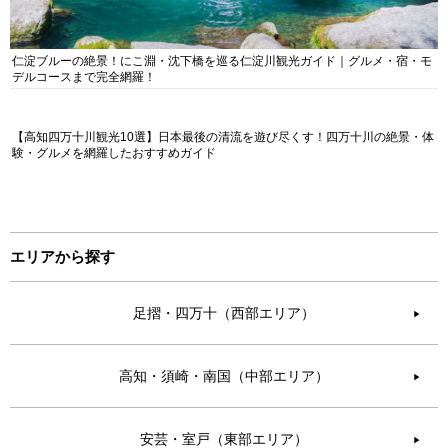
仁淀ブルーの絶景！にこ淵・沈下橋を巡る仁淀川観光ガイド｜グルメ・宿・モ
デルコースまで完全網羅！
【高知四万十川観光10選】日本最後の清流を遊び尽くす！四万十川の絶景・体
験・グルメを網羅したおすすめガイド
エリアから探す
足摺・四万十（西部エリア）
▶︎
高知・須崎・南国（中部エリア）
▶︎
安芸・室戸（東部エリア）
▶︎