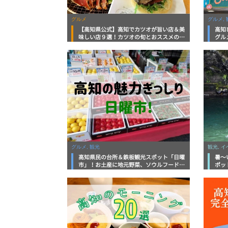
グルメ
グルメ, 
【高知県公式】高知でカツオが旨い店＆美
高知
味しい店９選！カツオの旬とおススメのお
グル
店を紹介
を徹
グルメ, 観光
観光, 
高知県民の台所＆鉄板観光スポット「日曜
暑～
市」！お土産に地元野菜、ソウルフードま
ポッ
で なんでもそろう高知の巨大街路市を徹
底解説！