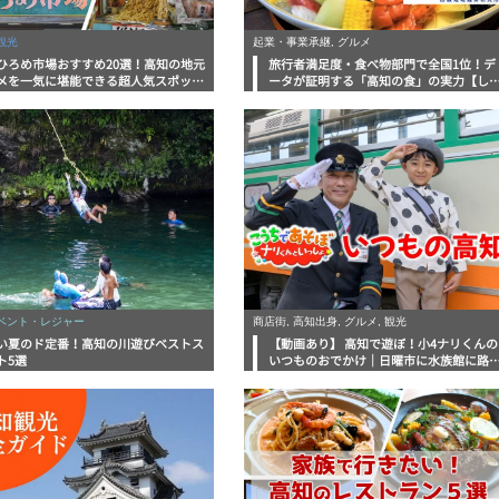
観光
起業・事業承継, グルメ
ひろめ市場おすすめ20選！高知の地元
旅行者満足度・食べ物部門で全国1位！デ
メを一気に堪能できる超人気スポット
ータが証明する「高知の食」の実力【し
底解剖
んラボレポート】
イベント・レジャー
商店街, 高知出身, グルメ, 観光
い夏のド定番！高知の川遊びベストス
【動画あり】 高知で遊ぼ！小4ナリくんの
ト5選
いつものおでかけ｜日曜市に水族館に路
電車にあちこち巡り