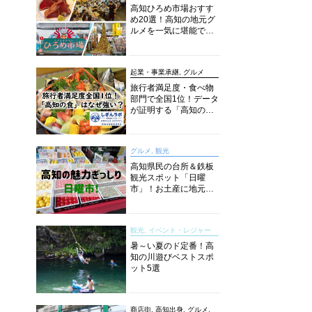
高知ひろめ市場おすす
め20選！高知の地元グ
ルメを一気に堪能でき
る超人気スポットを徹
底解剖
起業・事業承継, グルメ
旅行者満足度・食べ物
部門で全国1位！データ
が証明する「高知の
食」の実力【しぎんラ
ボレポート】
グルメ, 観光
高知県民の台所＆鉄板
観光スポット「日曜
市」！お土産に地元野
菜、ソウルフードまで
なんでもそろう高知の
巨大街路市を徹底解
観光, イベント・レジャー
説！
暑～い夏のド定番！高
知の川遊びベストスポ
ット5選
商店街, 高知出身, グルメ,