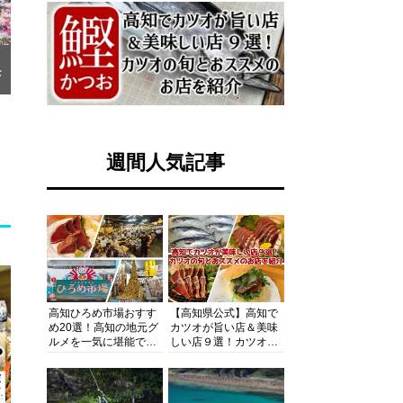
な
週間人気記事
高知ひろめ市場おすす
【高知県公式】高知で
め20選！高知の地元グ
カツオが旨い店＆美味
ルメを一気に堪能でき
しい店９選！カツオの
る超人気スポットを徹
旬とおススメのお店を
底解剖
紹介