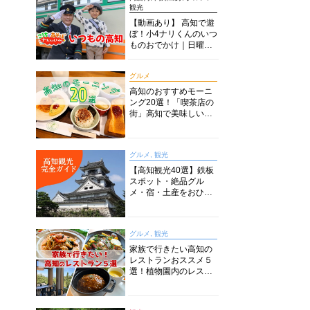
観光
【動画あり】 高知で遊
ぼ！小4ナリくんのいつ
ものおでかけ｜日曜市
に水族館に路面電車に
あちこち巡り
グルメ
高知のおすすめモーニ
ング20選！「喫茶店の
街」高知で美味しい喫
茶店・カフェモーニン
グをいただきます！
グルメ, 観光
【高知観光40選】鉄板
スポット・絶品グル
メ・宿・土産をおひと
り様からファミリー向
けまで徹底解説！
グルメ, 観光
家族で行きたい高知の
レストランおススメ５
選！植物園内のレスト
ランからイタリアンに
中華まで楽しめる