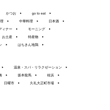
かつお
go to eat
▶︎
▶︎
理
中華料理
日本酒
▶︎
▶︎
▶︎
ディナー
モーニング
▶︎
▶︎
お土産
特産物
▶︎
▶︎
ン
はちきん地鶏
▶︎
▶︎
温泉・スパ・リラクゼーション
▶︎
▶︎
橋
坂本龍馬
桂浜
▶︎
▶︎
▶︎
日曜市
久礼大正町市場
▶︎
▶︎