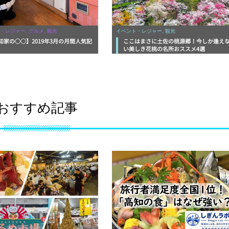
・レジャー, グルメ, 観光
イベント・レジャー, 観光
知家の○○】2019年3月の月間人気記
ここはまさに土佐の桃源郷！今しか逢え
い美しき花桃の名所おススメ4選
おすすめ記事