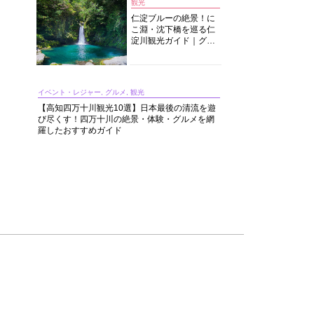
観光
仁淀ブルーの絶景！に
こ淵・沈下橋を巡る仁
淀川観光ガイド｜グル
メ・宿・モデルコース
まで完全網羅！
イベント・レジャー, グルメ, 観光
【高知四万十川観光10選】日本最後の清流を遊
び尽くす！四万十川の絶景・体験・グルメを網
羅したおすすめガイド