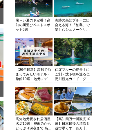
暑～い夏のド定番！高
奇跡の高知ブルーに出
ぎ
知の川遊びベストスポ
会える海！「柏島」で
ット5選
楽しむシュノーケリン
グ、ダイビング、海水
浴にキャンプまで透明
度抜群の海の楽園を徹
底紹介
【26年最新】高知で泊
仁淀ブルーの絶景！に
まってみたいホテル・
こ淵・沈下橋を巡る仁
旅館10選！地元メディ
淀川観光ガイド｜グル
アが観光に最適な宿を
メ・宿・モデルコース
厳選
まで完全網羅！
面
高知地元愛され居酒屋
【高知四万十川観光10
名店10選！昼飲みから
選】日本最後の清流を
どっぷり深夜まで 高知
遊び尽くす！四万十川