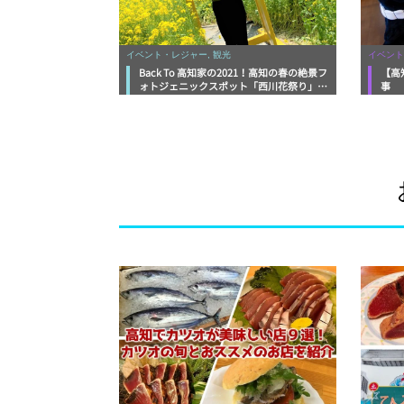
イベント・レジャー, 観光
イベント
Back To 高知家の2021！高知の春の絶景フ
【高
ォトジェニックスポット「西川花祭り」体
事
験レポート