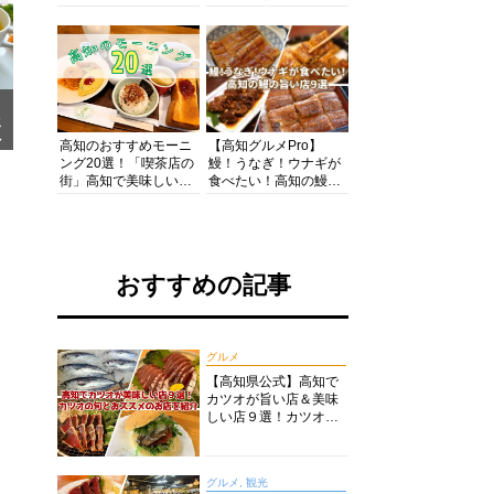
の酒と肴を満喫！【高
の絶景・体験・グルメ
知グルメPro】
を網羅したおすすめガ
イド
メ
ア
高知のおすすめモーニ
【高知グルメPro】
ング20選！「喫茶店の
鰻！うなぎ！ウナギが
街」高知で美味しい喫
食べたい！高知の鰻の
茶店・カフェモーニン
旨い店美味しい店９選
グをいただきます！
食いしんぼおじさんマ
ッキー牧元の高知満腹
日記セレクション
おすすめの記事
グルメ
【高知県公式】高知で
カツオが旨い店＆美味
しい店９選！カツオの
旬とおススメのお店を
紹介
グルメ, 観光