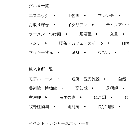
グルメ一覧
エスニック
土佐酒
フレンチ
▶︎
▶︎
▶︎
お取り寄せ
イタリアン
テイクアウ
▶︎
▶︎
ラーメン・つけ麺
居酒屋
文旦
▶︎
▶︎
▶︎
ランチ
喫茶・カフェ・スイーツ
ゆ
▶︎
▶︎
マッキー牧元
刺身
ウツボ
▶︎
▶︎
▶︎
観光名所一覧
モデルコース
名所・観光施設
自然
▶︎
▶︎
美術館・博物館
高知城
足摺岬
▶︎
▶︎
▶︎
室戸岬
モネの庭
にこ渕
む
▶︎
▶︎
▶︎
牧野植物園
龍河洞
長宗我部
▶︎
▶︎
▶︎
イベント・レジャースポット一覧