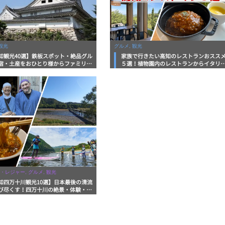
観光
グルメ, 観光
知観光40選】鉄板スポット・絶品グル
家族で行きたい高知のレストランおスス
宿・土産をおひとり様からファミリー
５選！植物園内のレストランからイタリ
まで徹底解説！
ンに中華まで楽しめる
・レジャー, グルメ, 観光
知四万十川観光10選】日本最後の清流
び尽くす！四万十川の絶景・体験・グ
を網羅したおすすめガイド