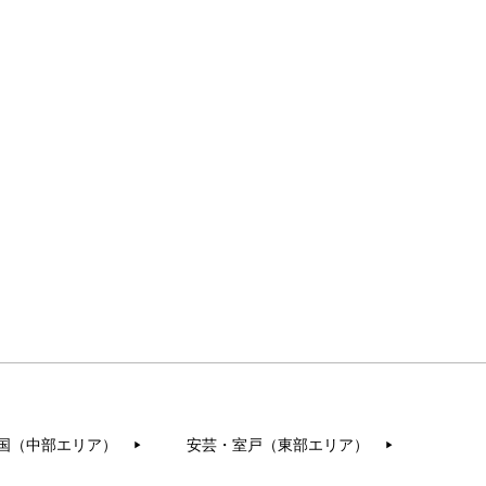
国（中部エリア）
安芸・室戸（東部エリア）
▶︎
▶︎