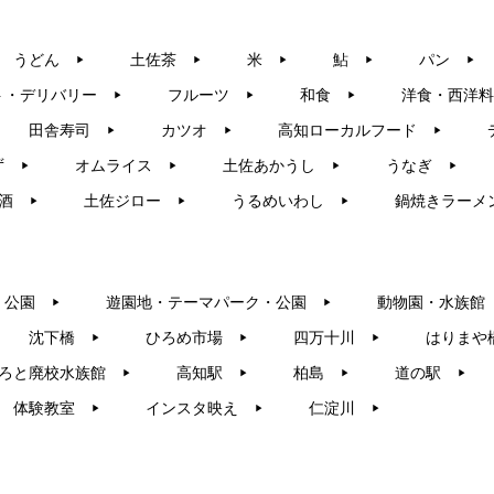
うどん
土佐茶
米
鮎
パン
▶︎
▶︎
▶︎
▶︎
▶︎
ト・デリバリー
フルーツ
和食
洋食・西洋料
▶︎
▶︎
▶︎
田舎寿司
カツオ
高知ローカルフード
▶︎
▶︎
▶︎
ず
オムライス
土佐あかうし
うなぎ
▶︎
▶︎
▶︎
▶︎
酒
土佐ジロー
うるめいわし
鍋焼きラーメ
▶︎
▶︎
▶︎
・公園
遊園地・テーマパーク・公園
動物園・水族館
▶︎
▶︎
沈下橋
ひろめ市場
四万十川
はりまや
▶︎
▶︎
▶︎
ろと廃校水族館
高知駅
柏島
道の駅
▶︎
▶︎
▶︎
▶︎
体験教室
インスタ映え
仁淀川
▶︎
▶︎
▶︎