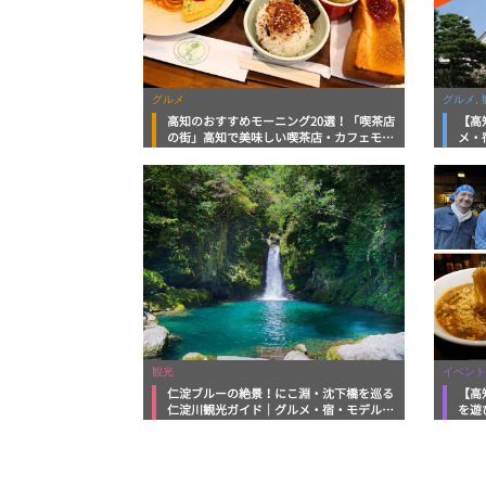
グルメ
グルメ, 
高知のおすすめモーニング20選！「喫茶店
【高
の街」高知で美味しい喫茶店・カフェモー
メ・
ニングをいただきます！
向け
観光
イベント
仁淀ブルーの絶景！にこ淵・沈下橋を巡る
【高
仁淀川観光ガイド｜グルメ・宿・モデルコ
を遊
ースまで完全網羅！
ルメ