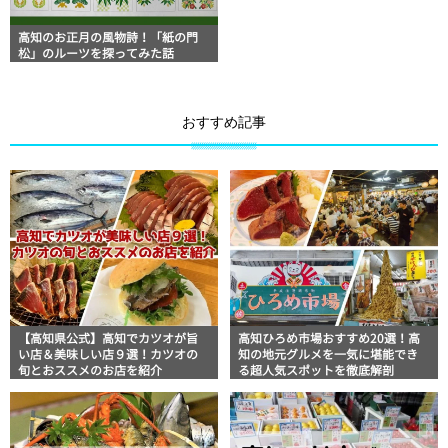
高知のお正月の風物詩！「紙の門
松」のルーツを探ってみた話
おすすめ記事
【高知県公式】高知でカツオが旨
高知ひろめ市場おすすめ20選！高
い店＆美味しい店９選！カツオの
知の地元グルメを一気に堪能でき
旬とおススメのお店を紹介
る超人気スポットを徹底解剖