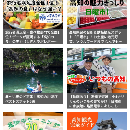
旅行者満足度・食べ物部門で全国1
高知県民の台所＆鉄板観光スポッ
位！データが証明する「高知の
ト「日曜市」！お土産に地元野
食」の実力【しぎんラボレポー
菜、ソウルフードまで なんでもそ
ト】
ろう高知の巨大街路市を徹底解
説！
暑～い夏のド定番！高知の川遊び
【動画あり】 高知で遊ぼ！小4ナリ
ベストスポット5選
くんのいつものおでかけ｜日曜市
に水族館に路面電車にあちこち巡
り