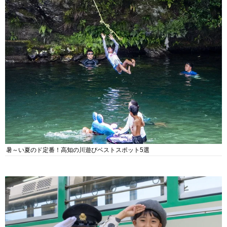
暑～い夏のド定番！高知の川遊びベストスポット5選