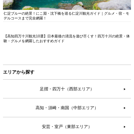
仁淀ブルーの絶景！にこ淵・沈下橋を巡る仁淀川観光ガイド｜グルメ・宿・モ
デルコースまで完全網羅！
【高知四万十川観光10選】日本最後の清流を遊び尽くす！四万十川の絶景・体
験・グルメを網羅したおすすめガイド
エリアから探す
足摺・四万十（西部エリア）
▶︎
高知・須崎・南国（中部エリア）
▶︎
安芸・室戸（東部エリア）
▶︎