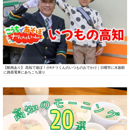
【動画あり】 高知で遊ぼ！小4ナリくんのいつものおでかけ｜日曜市に水族館
に路面電車にあちこち巡り