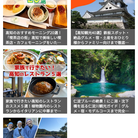
高知のおすすめモーニング20選！
【高知観光40選】鉄板スポット・
「喫茶店の街」高知で美味しい喫
絶品グルメ・宿・土産をおひとり
茶店・カフェモーニングをいただ
様からファミリー向けまで徹底解
きます！
説！
家族で行きたい高知のレストラン
仁淀ブルーの絶景！にこ淵・沈下
おススメ５選！植物園内のレスト
橋を巡る仁淀川観光ガイド｜グル
ランからイタリアンに中華まで楽
メ・宿・モデルコースまで完全網
しめる
羅！