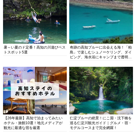
暑～い夏のド定番！高知の川遊びベス
奇跡の高知ブルーに出会える海！「柏
トスポット5選
島」で楽しむシュノーケリング、ダイ
ビング、海水浴にキャンプまで透明度
抜群の海の楽園を徹底紹介
【26年最新】高知で泊まってみたい
仁淀ブルーの絶景！にこ淵・沈下橋を
ホテル・旅館10選！地元メディアが
巡る仁淀川観光ガイド｜グルメ・宿・
観光に最適な宿を厳選
モデルコースまで完全網羅！