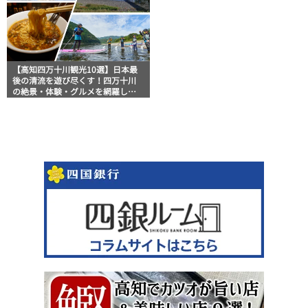
【高知四万十川観光10選】日本最
後の清流を遊び尽くす！四万十川
の絶景・体験・グルメを網羅した
おすすめガイド