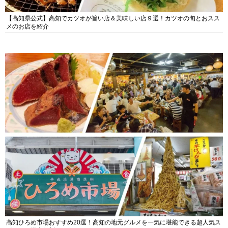
【高知県公式】高知でカツオが旨い店＆美味しい店９選！カツオの旬とおスス
メのお店を紹介
高知ひろめ市場おすすめ20選！高知の地元グルメを一気に堪能できる超人気ス