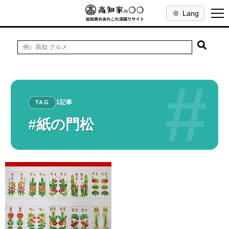
Lang
#
1記事
TAG
#紙の門松