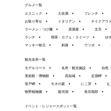
グルメ一覧
エスニック
土佐酒
フレンチ
▶︎
▶︎
▶︎
お取り寄せ
イタリアン
テイクアウ
▶︎
▶︎
ラーメン・つけ麺
居酒屋
文旦
▶︎
▶︎
▶︎
ランチ
喫茶・カフェ・スイーツ
ゆ
▶︎
▶︎
マッキー牧元
刺身
ウツボ
▶︎
▶︎
▶︎
観光名所一覧
モデルコース
名所・観光施設
自然
▶︎
▶︎
美術館・博物館
高知城
足摺岬
▶︎
▶︎
▶︎
室戸岬
モネの庭
にこ渕
む
▶︎
▶︎
▶︎
牧野植物園
龍河洞
長宗我部
▶︎
▶︎
▶︎
イベント・レジャースポット一覧