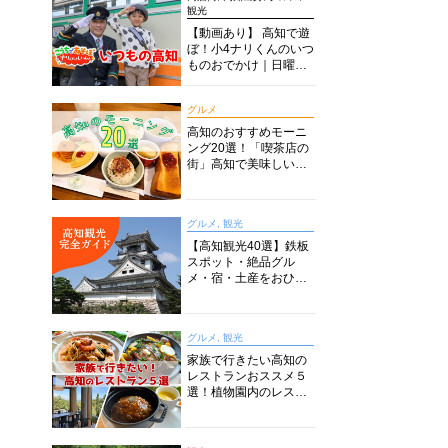
観光
【動画あり】 高知で遊
ぼ！小4ナリくんのいつ
ものおでかけ｜日曜市
に水族館に路面電車に
あちこち巡り
グルメ
高知のおすすめモーニ
ング20選！「喫茶店の
街」高知で美味しい喫
茶店・カフェモーニン
グをいただきます！
グルメ, 観光
【高知観光40選】鉄板
スポット・絶品グル
メ・宿・土産をおひと
り様からファミリー向
けまで徹底解説！
グルメ, 観光
家族で行きたい高知の
レストランおススメ５
選！植物園内のレスト
ランからイタリアンに
中華まで楽しめる