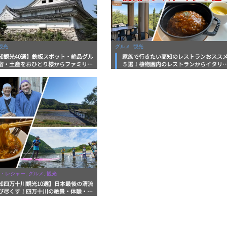
観光
グルメ, 観光
知観光40選】鉄板スポット・絶品グル
家族で行きたい高知のレストランおスス
宿・土産をおひとり様からファミリー
５選！植物園内のレストランからイタリ
まで徹底解説！
ンに中華まで楽しめる
・レジャー, グルメ, 観光
知四万十川観光10選】日本最後の清流
び尽くす！四万十川の絶景・体験・グ
を網羅したおすすめガイド