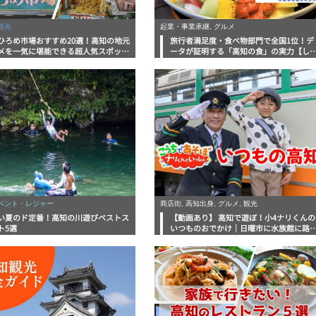
観光
起業・事業承継, グルメ
ひろめ市場おすすめ20選！高知の地元
旅行者満足度・食べ物部門で全国1位！デ
メを一気に堪能できる超人気スポット
ータが証明する「高知の食」の実力【し
底解剖
んラボレポート】
イベント・レジャー
商店街, 高知出身, グルメ, 観光
い夏のド定番！高知の川遊びベストス
【動画あり】 高知で遊ぼ！小4ナリくんの
ト5選
いつものおでかけ｜日曜市に水族館に路
電車にあちこち巡り