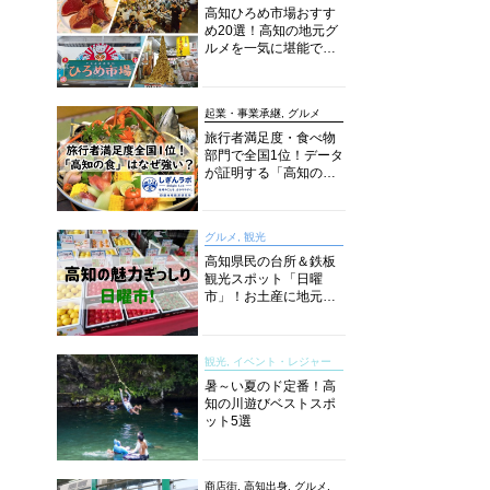
高知ひろめ市場おすす
め20選！高知の地元グ
ルメを一気に堪能でき
る超人気スポットを徹
底解剖
起業・事業承継, グルメ
旅行者満足度・食べ物
部門で全国1位！データ
が証明する「高知の
食」の実力【しぎんラ
ボレポート】
グルメ, 観光
高知県民の台所＆鉄板
観光スポット「日曜
市」！お土産に地元野
菜、ソウルフードまで
なんでもそろう高知の
巨大街路市を徹底解
観光, イベント・レジャー
説！
暑～い夏のド定番！高
知の川遊びベストスポ
ット5選
商店街, 高知出身, グルメ,