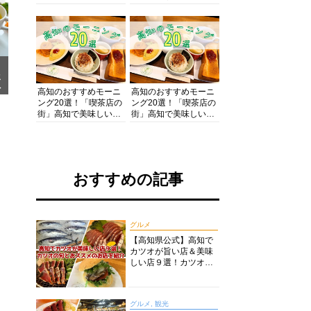
の酒と肴を満喫！【高
の絶景・体験・グルメ
知グルメPro】
を網羅したおすすめガ
イド
メ
ア
高知のおすすめモーニ
高知のおすすめモーニ
ング20選！「喫茶店の
ング20選！「喫茶店の
街」高知で美味しい喫
街」高知で美味しい喫
茶店・カフェモーニン
茶店・カフェモーニン
グをいただきます！
グをいただきます！
おすすめの記事
グルメ
【高知県公式】高知で
カツオが旨い店＆美味
しい店９選！カツオの
旬とおススメのお店を
紹介
グルメ, 観光