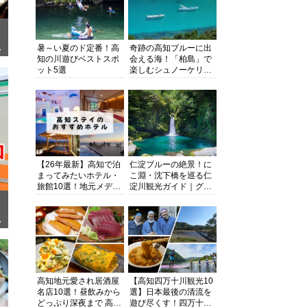
暑～い夏のド定番！高
奇跡の高知ブルーに出
ぎ
知の川遊びベストスポ
会える海！「柏島」で
ット5選
楽しむシュノーケリン
グ、ダイビング、海水
浴にキャンプまで透明
度抜群の海の楽園を徹
底紹介
【26年最新】高知で泊
仁淀ブルーの絶景！に
まってみたいホテル・
こ淵・沈下橋を巡る仁
旅館10選！地元メディ
淀川観光ガイド｜グル
アが観光に最適な宿を
メ・宿・モデルコース
厳選
まで完全網羅！
面
高知地元愛され居酒屋
【高知四万十川観光10
名店10選！昼飲みから
選】日本最後の清流を
どっぷり深夜まで 高知
遊び尽くす！四万十川