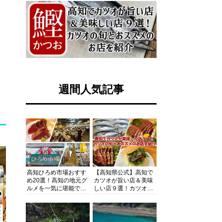
週間人気記事
高知ひろめ市場おすす
【高知県公式】高知で
め20選！高知の地元グ
カツオが旨い店＆美味
ルメを一気に堪能でき
しい店９選！カツオの
る超人気スポットを徹
旬とおススメのお店を
底解剖
紹介