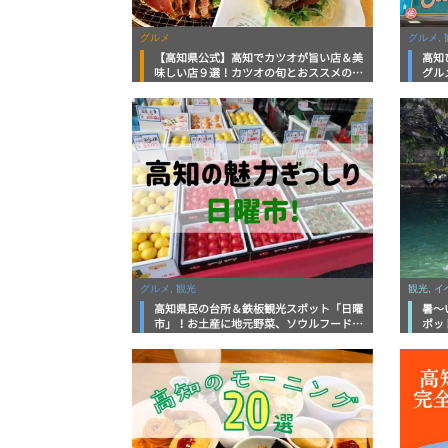
グルメ
グルメ, 
【高知県公式】高知でカツオが旨い店＆美
高知
味しい店９選！カツオの旬とおススメのお
グル
店を紹介
を徹
グルメ, 観光
観光, 
高知県民の台所＆鉄板観光スポット「日曜
暑～
市」！お土産に地元野菜、ソウルフードま
ポッ
で なんでもそろう高知の巨大街路市を徹
底解説！