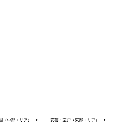
国（中部エリア）
安芸・室戸（東部エリア）
▶︎
▶︎