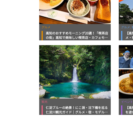
グルメ
グルメ, 
高知のおすすめモーニング20選！「喫茶店
【高
の街」高知で美味しい喫茶店・カフェモー
メ・
ニングをいただきます！
向け
観光
イベント
仁淀ブルーの絶景！にこ淵・沈下橋を巡る
【高
仁淀川観光ガイド｜グルメ・宿・モデルコ
を遊
ースまで完全網羅！
ルメ