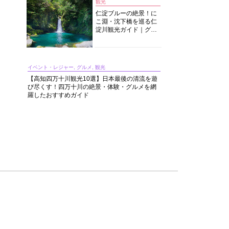
観光
仁淀ブルーの絶景！に
こ淵・沈下橋を巡る仁
淀川観光ガイド｜グル
メ・宿・モデルコース
まで完全網羅！
イベント・レジャー, グルメ, 観光
【高知四万十川観光10選】日本最後の清流を遊
び尽くす！四万十川の絶景・体験・グルメを網
羅したおすすめガイド