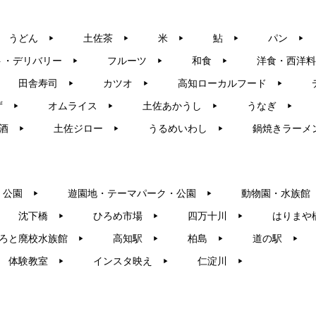
うどん
土佐茶
米
鮎
パン
▶︎
▶︎
▶︎
▶︎
▶︎
ト・デリバリー
フルーツ
和食
洋食・西洋料
▶︎
▶︎
▶︎
田舎寿司
カツオ
高知ローカルフード
▶︎
▶︎
▶︎
ず
オムライス
土佐あかうし
うなぎ
▶︎
▶︎
▶︎
▶︎
酒
土佐ジロー
うるめいわし
鍋焼きラーメ
▶︎
▶︎
▶︎
・公園
遊園地・テーマパーク・公園
動物園・水族館
▶︎
▶︎
沈下橋
ひろめ市場
四万十川
はりまや
▶︎
▶︎
▶︎
ろと廃校水族館
高知駅
柏島
道の駅
▶︎
▶︎
▶︎
▶︎
体験教室
インスタ映え
仁淀川
▶︎
▶︎
▶︎