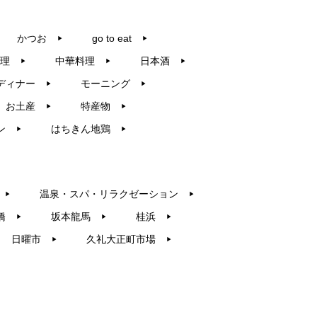
かつお
go to eat
▶︎
▶︎
理
中華料理
日本酒
▶︎
▶︎
▶︎
ディナー
モーニング
▶︎
▶︎
お土産
特産物
▶︎
▶︎
ン
はちきん地鶏
▶︎
▶︎
温泉・スパ・リラクゼーション
▶︎
▶︎
橋
坂本龍馬
桂浜
▶︎
▶︎
▶︎
日曜市
久礼大正町市場
▶︎
▶︎