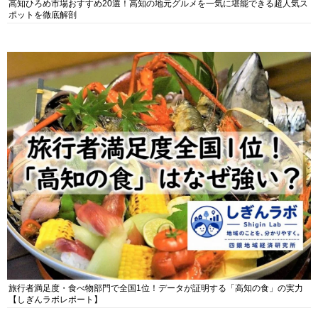
高知ひろめ市場おすすめ20選！高知の地元グルメを一気に堪能できる超人気ス
ポットを徹底解剖
旅行者満足度・食べ物部門で全国1位！データが証明する「高知の食」の実力
【しぎんラボレポート】