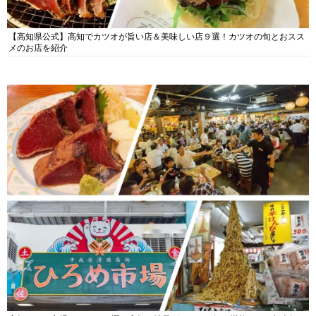
【高知県公式】高知でカツオが旨い店＆美味しい店９選！カツオの旬とおスス
メのお店を紹介