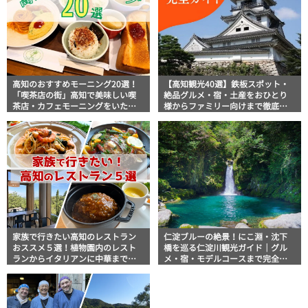
高知のおすすめモーニング20選！
【高知観光40選】鉄板スポット・
「喫茶店の街」高知で美味しい喫
絶品グルメ・宿・土産をおひとり
茶店・カフェモーニングをいただ
様からファミリー向けまで徹底解
きます！
説！
家族で行きたい高知のレストラン
仁淀ブルーの絶景！にこ淵・沈下
おススメ５選！植物園内のレスト
橋を巡る仁淀川観光ガイド｜グル
ランからイタリアンに中華まで楽
メ・宿・モデルコースまで完全網
しめる
羅！