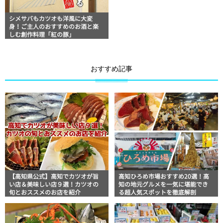
シメサバもカツオも洋風に大変
身！ご主人のおすすめのお酒と楽
しむ創作料理「紅の豚」
おすすめ記事
【高知県公式】高知でカツオが旨
高知ひろめ市場おすすめ20選！高
い店＆美味しい店９選！カツオの
知の地元グルメを一気に堪能でき
旬とおススメのお店を紹介
る超人気スポットを徹底解剖