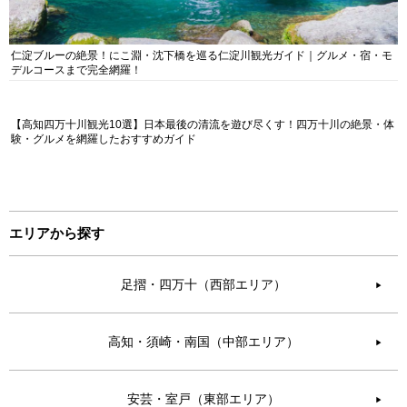
仁淀ブルーの絶景！にこ淵・沈下橋を巡る仁淀川観光ガイド｜グルメ・宿・モ
デルコースまで完全網羅！
【高知四万十川観光10選】日本最後の清流を遊び尽くす！四万十川の絶景・体
験・グルメを網羅したおすすめガイド
エリアから探す
足摺・四万十（西部エリア）
▶︎
高知・須崎・南国（中部エリア）
▶︎
安芸・室戸（東部エリア）
▶︎