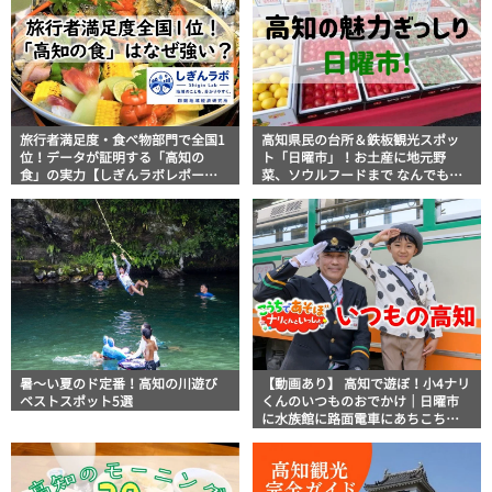
旅行者満足度・食べ物部門で全国1
高知県民の台所＆鉄板観光スポッ
位！データが証明する「高知の
ト「日曜市」！お土産に地元野
食」の実力【しぎんラボレポー
菜、ソウルフードまで なんでもそ
ト】
ろう高知の巨大街路市を徹底解
説！
暑～い夏のド定番！高知の川遊び
【動画あり】 高知で遊ぼ！小4ナリ
ベストスポット5選
くんのいつものおでかけ｜日曜市
に水族館に路面電車にあちこち巡
り