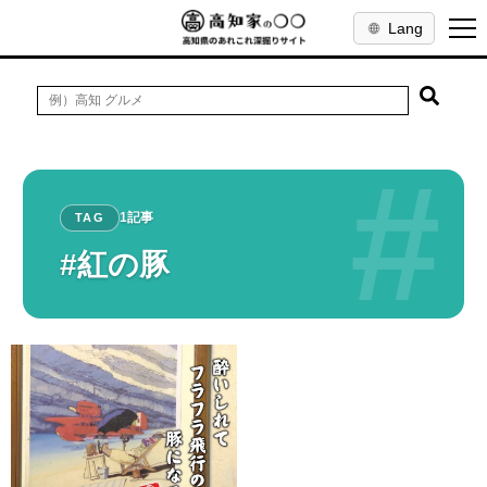
Lang
#
1記事
TAG
#紅の豚