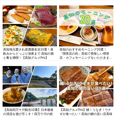
高知地元愛され居酒屋名店10選！昼
高知のおすすめモーニング20選！
飲みからどっぷり深夜まで 高知の酒
「喫茶店の街」高知で美味しい喫茶
と肴を満喫！【高知グルメPro】
店・カフェモーニングをいただきま
す！
【高知四万十川観光10選】日本最後
【高知グルメPro】鰻！うなぎ！ウナ
の清流を遊び尽くす！四万十川の絶
ギが食べたい！高知の鰻の旨い店美味