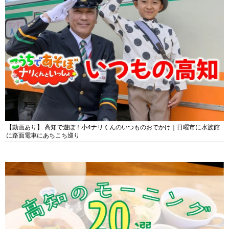
【動画あり】 高知で遊ぼ！小4ナリくんのいつものおでかけ｜日曜市に水族館
に路面電車にあちこち巡り