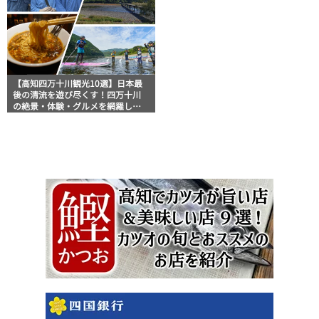
【高知四万十川観光10選】日本最
後の清流を遊び尽くす！四万十川
の絶景・体験・グルメを網羅した
おすすめガイド