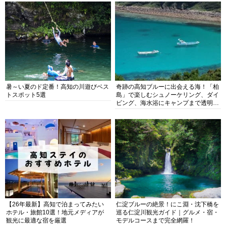
暑～い夏のド定番！高知の川遊びベス
奇跡の高知ブルーに出会える海！「柏
トスポット5選
島」で楽しむシュノーケリング、ダイ
ビング、海水浴にキャンプまで透明度
抜群の海の楽園を徹底紹介
【26年最新】高知で泊まってみたい
仁淀ブルーの絶景！にこ淵・沈下橋を
ホテル・旅館10選！地元メディアが
巡る仁淀川観光ガイド｜グルメ・宿・
観光に最適な宿を厳選
モデルコースまで完全網羅！