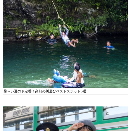
暑～い夏のド定番！高知の川遊びベストスポット5選