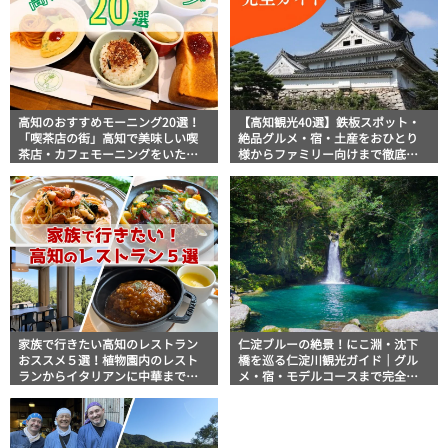
高知のおすすめモーニング20選！
【高知観光40選】鉄板スポット・
「喫茶店の街」高知で美味しい喫
絶品グルメ・宿・土産をおひとり
茶店・カフェモーニングをいただ
様からファミリー向けまで徹底解
きます！
説！
家族で行きたい高知のレストラン
仁淀ブルーの絶景！にこ淵・沈下
おススメ５選！植物園内のレスト
橋を巡る仁淀川観光ガイド｜グル
ランからイタリアンに中華まで楽
メ・宿・モデルコースまで完全網
しめる
羅！