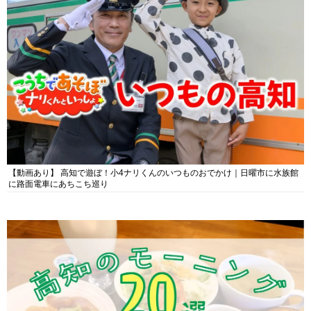
【動画あり】 高知で遊ぼ！小4ナリくんのいつものおでかけ｜日曜市に水族館
に路面電車にあちこち巡り