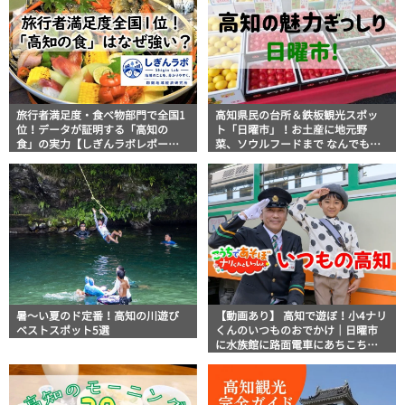
旅行者満足度・食べ物部門で全国1
高知県民の台所＆鉄板観光スポッ
位！データが証明する「高知の
ト「日曜市」！お土産に地元野
食」の実力【しぎんラボレポー
菜、ソウルフードまで なんでもそ
ト】
ろう高知の巨大街路市を徹底解
説！
暑～い夏のド定番！高知の川遊び
【動画あり】 高知で遊ぼ！小4ナリ
ベストスポット5選
くんのいつものおでかけ｜日曜市
に水族館に路面電車にあちこち巡
り