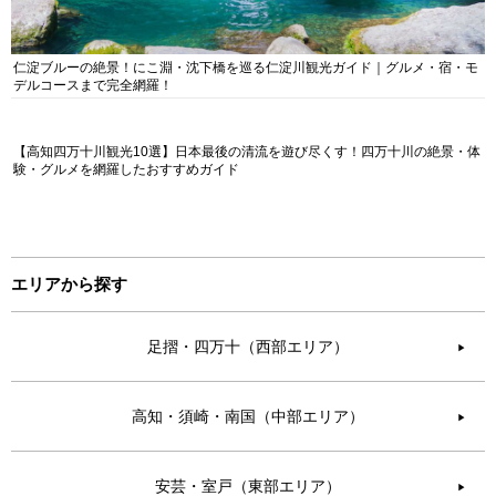
仁淀ブルーの絶景！にこ淵・沈下橋を巡る仁淀川観光ガイド｜グルメ・宿・モ
デルコースまで完全網羅！
【高知四万十川観光10選】日本最後の清流を遊び尽くす！四万十川の絶景・体
験・グルメを網羅したおすすめガイド
エリアから探す
足摺・四万十（西部エリア）
▶︎
高知・須崎・南国（中部エリア）
▶︎
安芸・室戸（東部エリア）
▶︎