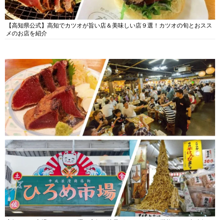
【高知県公式】高知でカツオが旨い店＆美味しい店９選！カツオの旬とおスス
メのお店を紹介