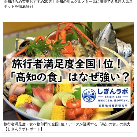
高知ひろめ市場おすすめ20選！高知の地元グルメを一気に堪能できる超人気ス
ポットを徹底解剖
旅行者満足度・食べ物部門で全国1位！データが証明する「高知の食」の実力
【しぎんラボレポート】