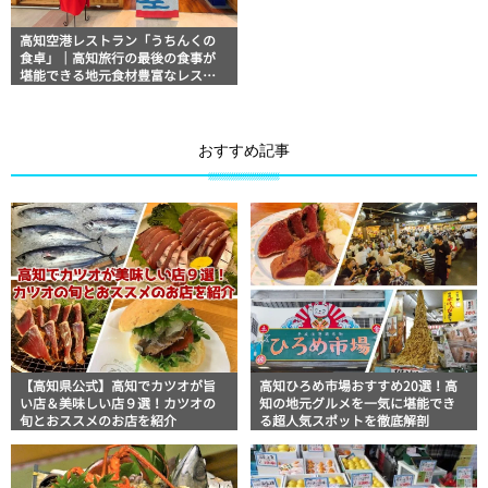
高知空港レストラン「うちんくの
食卓」｜高知旅行の最後の食事が
堪能できる地元食材豊富なレスト
ラン フードジャーナリスト・マ
ッキー牧元の高知満腹日記【高知
グルメPro】
おすすめ記事
【高知県公式】高知でカツオが旨
高知ひろめ市場おすすめ20選！高
い店＆美味しい店９選！カツオの
知の地元グルメを一気に堪能でき
旬とおススメのお店を紹介
る超人気スポットを徹底解剖