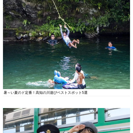
暑～い夏のド定番！高知の川遊びベストスポット5選