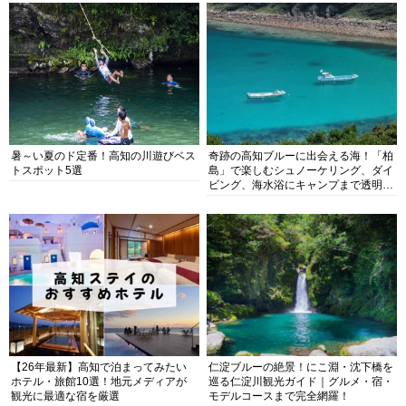
暑～い夏のド定番！高知の川遊びベス
奇跡の高知ブルーに出会える海！「柏
トスポット5選
島」で楽しむシュノーケリング、ダイ
ビング、海水浴にキャンプまで透明度
抜群の海の楽園を徹底紹介
【26年最新】高知で泊まってみたい
仁淀ブルーの絶景！にこ淵・沈下橋を
ホテル・旅館10選！地元メディアが
巡る仁淀川観光ガイド｜グルメ・宿・
観光に最適な宿を厳選
モデルコースまで完全網羅！