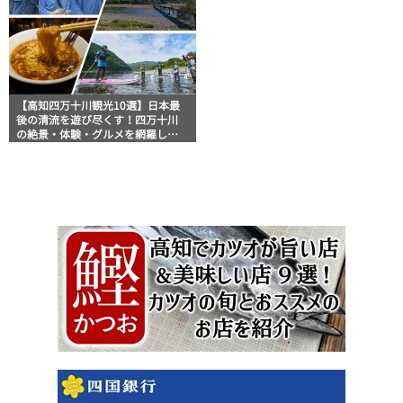
【高知四万十川観光10選】日本最
後の清流を遊び尽くす！四万十川
の絶景・体験・グルメを網羅した
おすすめガイド