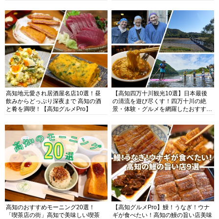
高知地元愛され居酒屋名店10選！昼
【高知四万十川観光10選】日本最後
飲みからどっぷり深夜まで 高知の酒
の清流を遊び尽くす！四万十川の絶
と肴を満喫！【高知グルメPro】
景・体験・グルメを網羅したおすすめ
ガイド
高知のおすすめモーニング20選！
【高知グルメPro】鰻！うなぎ！ウナ
「喫茶店の街」高知で美味しい喫茶
ギが食べたい！高知の鰻の旨い店美味