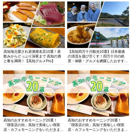
高知地元愛され居酒屋名店10選！昼
【高知四万十川観光10選】日本最後
飲みからどっぷり深夜まで 高知の酒
の清流を遊び尽くす！四万十川の絶
と肴を満喫！【高知グルメPro】
景・体験・グルメを網羅したおすすめ
ガイド
高知のおすすめモーニング20選！
高知のおすすめモーニング20選！
「喫茶店の街」高知で美味しい喫茶
「喫茶店の街」高知で美味しい喫茶
店・カフェモーニングをいただきま
店・カフェモーニングをいただきま