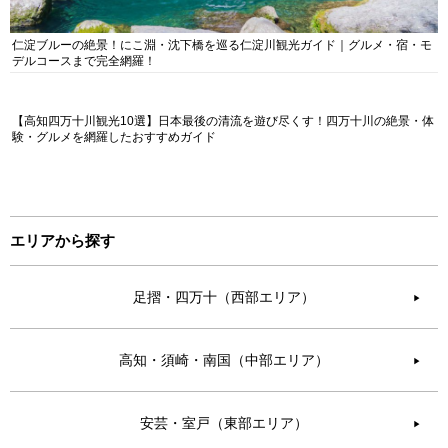
仁淀ブルーの絶景！にこ淵・沈下橋を巡る仁淀川観光ガイド｜グルメ・宿・モ
デルコースまで完全網羅！
【高知四万十川観光10選】日本最後の清流を遊び尽くす！四万十川の絶景・体
験・グルメを網羅したおすすめガイド
エリアから探す
足摺・四万十（西部エリア）
▶︎
高知・須崎・南国（中部エリア）
▶︎
安芸・室戸（東部エリア）
▶︎