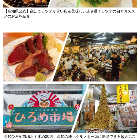
【高知県公式】高知でカツオが旨い店＆美味しい店９選！カツオの旬とおスス
メのお店を紹介
高知ひろめ市場おすすめ20選！高知の地元グルメを一気に堪能できる超人気ス