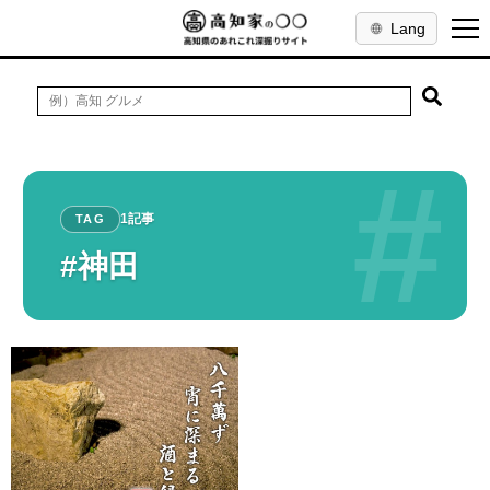
Lang
#
1記事
TAG
#神田