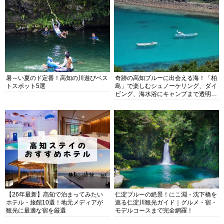
暑～い夏のド定番！高知の川遊びベス
奇跡の高知ブルーに出会える海！「柏
トスポット5選
島」で楽しむシュノーケリング、ダイ
ビング、海水浴にキャンプまで透明度
抜群の海の楽園を徹底紹介
【26年最新】高知で泊まってみたい
仁淀ブルーの絶景！にこ淵・沈下橋を
ホテル・旅館10選！地元メディアが
巡る仁淀川観光ガイド｜グルメ・宿・
観光に最適な宿を厳選
モデルコースまで完全網羅！