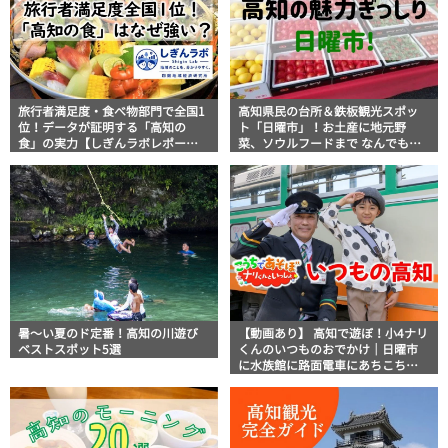
旅行者満足度・食べ物部門で全国1
高知県民の台所＆鉄板観光スポッ
位！データが証明する「高知の
ト「日曜市」！お土産に地元野
食」の実力【しぎんラボレポー
菜、ソウルフードまで なんでもそ
ト】
ろう高知の巨大街路市を徹底解
説！
暑～い夏のド定番！高知の川遊び
【動画あり】 高知で遊ぼ！小4ナリ
ベストスポット5選
くんのいつものおでかけ｜日曜市
に水族館に路面電車にあちこち巡
り