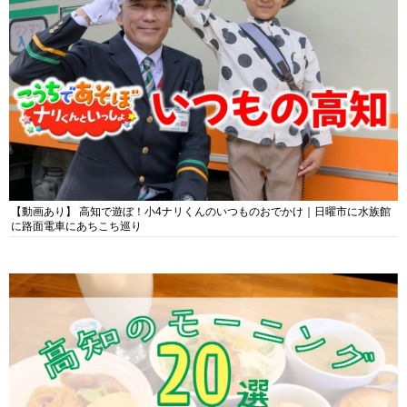
【動画あり】 高知で遊ぼ！小4ナリくんのいつものおでかけ｜日曜市に水族館
に路面電車にあちこち巡り