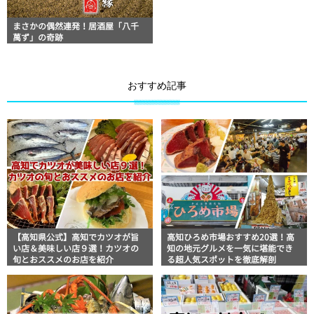
まさかの偶然連発！居酒屋「八千
萬ず」の奇跡
おすすめ記事
【高知県公式】高知でカツオが旨
高知ひろめ市場おすすめ20選！高
い店＆美味しい店９選！カツオの
知の地元グルメを一気に堪能でき
旬とおススメのお店を紹介
る超人気スポットを徹底解剖