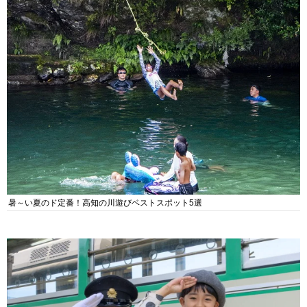
暑～い夏のド定番！高知の川遊びベストスポット5選