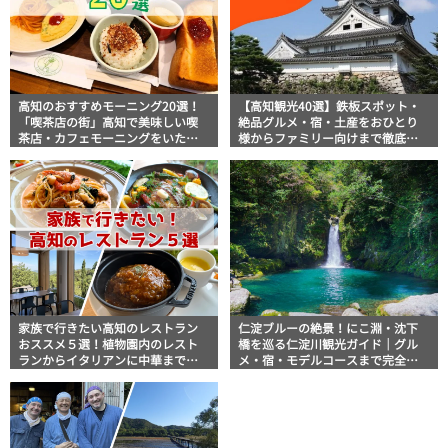
高知のおすすめモーニング20選！
【高知観光40選】鉄板スポット・
「喫茶店の街」高知で美味しい喫
絶品グルメ・宿・土産をおひとり
茶店・カフェモーニングをいただ
様からファミリー向けまで徹底解
きます！
説！
家族で行きたい高知のレストラン
仁淀ブルーの絶景！にこ淵・沈下
おススメ５選！植物園内のレスト
橋を巡る仁淀川観光ガイド｜グル
ランからイタリアンに中華まで楽
メ・宿・モデルコースまで完全網
しめる
羅！