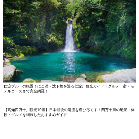
仁淀ブルーの絶景！にこ淵・沈下橋を巡る仁淀川観光ガイド｜グルメ・宿・モ
デルコースまで完全網羅！
【高知四万十川観光10選】日本最後の清流を遊び尽くす！四万十川の絶景・体
験・グルメを網羅したおすすめガイド