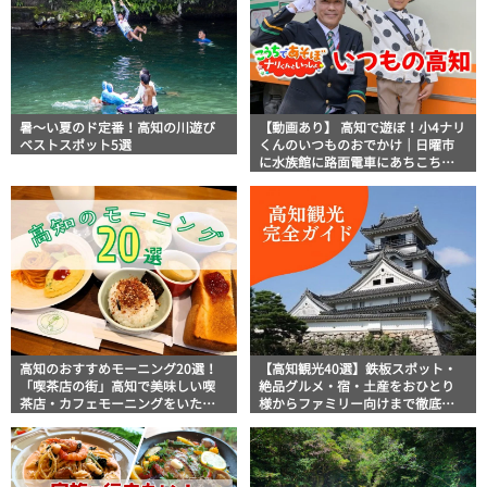
暑～い夏のド定番！高知の川遊び
【動画あり】 高知で遊ぼ！小4ナリ
ベストスポット5選
くんのいつものおでかけ｜日曜市
に水族館に路面電車にあちこち巡
り
高知のおすすめモーニング20選！
【高知観光40選】鉄板スポット・
「喫茶店の街」高知で美味しい喫
絶品グルメ・宿・土産をおひとり
茶店・カフェモーニングをいただ
様からファミリー向けまで徹底解
きます！
説！