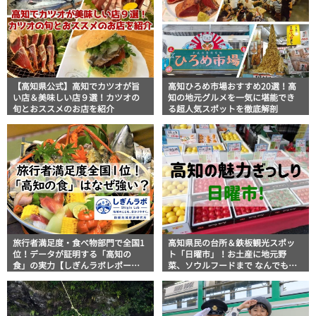
【高知県公式】高知でカツオが旨
高知ひろめ市場おすすめ20選！高
い店＆美味しい店９選！カツオの
知の地元グルメを一気に堪能でき
旬とおススメのお店を紹介
る超人気スポットを徹底解剖
旅行者満足度・食べ物部門で全国1
高知県民の台所＆鉄板観光スポッ
位！データが証明する「高知の
ト「日曜市」！お土産に地元野
食」の実力【しぎんラボレポー
菜、ソウルフードまで なんでもそ
ト】
ろう高知の巨大街路市を徹底解
説！