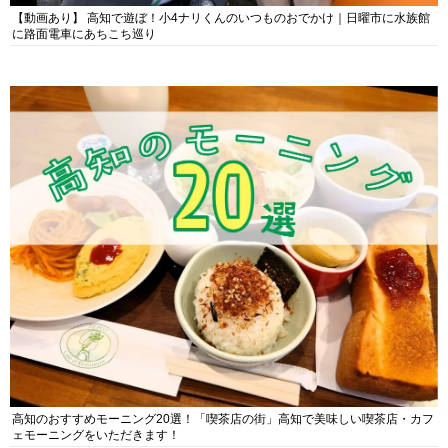
【動画あり】 高知で遊ぼ！小4ナリくんのいつものおでかけ｜日曜市に水族館
に路面電車にあちこち巡り
高知のおすすめモーニング20選！「喫茶店の街」高知で美味しい喫茶店・カフ
ェモーニングをいただきます！