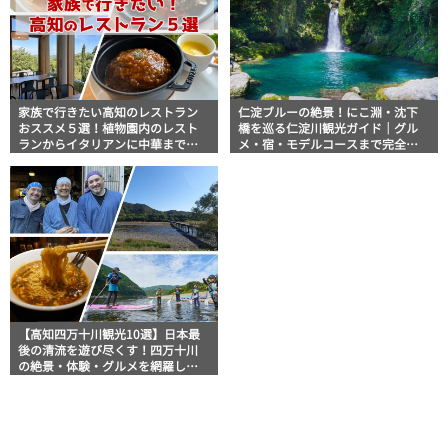
家族で行きたい高知のレストラン
仁淀ブルーの絶景！にこ淵・沈下
おススメ５選！植物園内のレスト
橋を巡る仁淀川観光ガイド｜グル
ランからイタリアンに中華まで楽
メ・宿・モデルコースまで完全網
しめる
羅！
【高知四万十川観光10選】日本最
後の清流を遊び尽くす！四万十川
の絶景・体験・グルメを網羅した
おすすめガイド