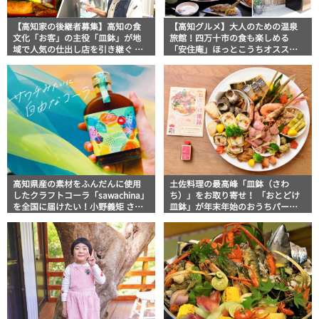
【高知家の後継者募集】高知の食
【高知グルメ】大人のための温泉
文化「お客」の主役「皿鉢」が地
旅館！四万十市の食も楽しめる
域で人気の仕出し店を引き継ぐ 土
「安住庵」ほっとこうちオススメ
佐山田町「かとう仕出し店」
情報
高知県産の素材をふんだんに使用
土佐料理の最高峰「皿鉢（さわ
したクラフトコーラ「sawachina」
ち）」をお取り寄せ！ 「おとどけ
を全国に届けたい！小野義矩 さん
皿鉢」が年末年始のおうちパーテ
【高知家の新家族紹介】
ィーに最高すぎるワケ