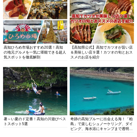
高知ひろめ市場おすすめ20選！高知
【高知県公式】高知でカツオが旨い店
の地元グルメを一気に堪能できる超人
＆美味しい店９選！カツオの旬とおス
気スポットを徹底解剖
スメのお店を紹介
暑～い夏のド定番！高知の川遊びベス
奇跡の高知ブルーに出会える海！「柏
トスポット5選
島」で楽しむシュノーケリング、ダイ
ビング、海水浴にキャンプまで透明度
抜群の海の楽園を徹底紹介