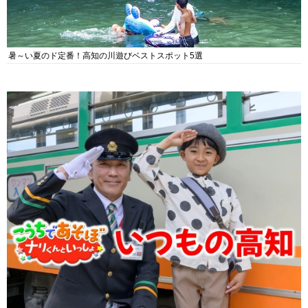
暑～い夏のド定番！高知の川遊びベストスポット5選