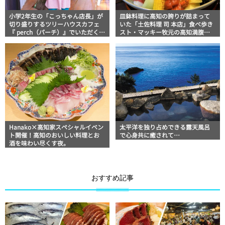
小学2年生の「こっちゃん店長」が
皿鉢料理に高知の誇りが詰まって
切り盛りするツリーハウスカフェ
いた「土佐料理 司 本店」食べ歩き
『 perch（パーチ）』でいただく、
スト・マッキー牧元の高知満腹日
お山のほっこりランチ
記
Hanako×高知家スペシャルイベン
太平洋を独り占めできる露天風呂
ト開催！高知のおいしい料理とお
で心身共に癒されて…
酒を味わい尽くす夜。
おすすめ記事