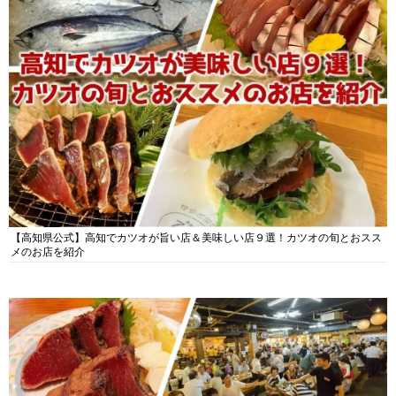
【高知県公式】高知でカツオが旨い店＆美味しい店９選！カツオの旬とおスス
メのお店を紹介