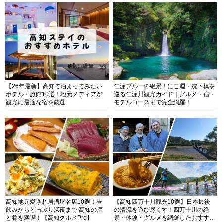
【26年最新】高知で泊まってみたい
仁淀ブルーの絶景！にこ淵・沈下橋を
ホテル・旅館10選！地元メディアが
巡る仁淀川観光ガイド｜グルメ・宿・
観光に最適な宿を厳選
モデルコースまで完全網羅！
高知地元愛され居酒屋名店10選！昼
【高知四万十川観光10選】日本最後
飲みからどっぷり深夜まで 高知の酒
の清流を遊び尽くす！四万十川の絶
と肴を満喫！【高知グルメPro】
景・体験・グルメを網羅したおすすめ