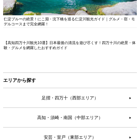
仁淀ブルーの絶景！にこ淵・沈下橋を巡る仁淀川観光ガイド｜グルメ・宿・モ
デルコースまで完全網羅！
【高知四万十川観光10選】日本最後の清流を遊び尽くす！四万十川の絶景・体
験・グルメを網羅したおすすめガイド
エリアから探す
足摺・四万十（西部エリア）
▶︎
高知・須崎・南国（中部エリア）
▶︎
安芸・室戸（東部エリア）
▶︎