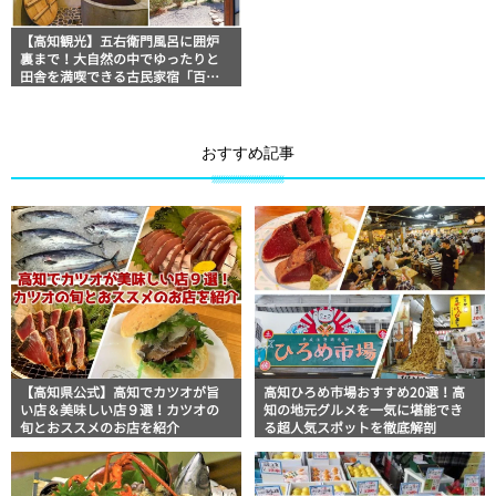
【高知観光】五右衛門風呂に囲炉
裏まで！大自然の中でゆったりと
田舎を満喫できる古民家宿「百々
世庵」
おすすめ記事
【高知県公式】高知でカツオが旨
高知ひろめ市場おすすめ20選！高
い店＆美味しい店９選！カツオの
知の地元グルメを一気に堪能でき
旬とおススメのお店を紹介
る超人気スポットを徹底解剖