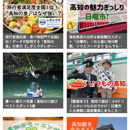
旅行者満足度・食べ物部門で全国1
高知県民の台所＆鉄板観光スポッ
位！データが証明する「高知の
ト「日曜市」！お土産に地元野
食」の実力【しぎんラボレポー
菜、ソウルフードまで なんでもそ
ト】
ろう高知の巨大街路市を徹底解
説！
暑～い夏のド定番！高知の川遊び
【動画あり】 高知で遊ぼ！小4ナリ
ベストスポット5選
くんのいつものおでかけ｜日曜市
に水族館に路面電車にあちこち巡
り