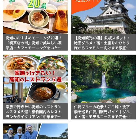
高知のおすすめモーニング20選！
【高知観光40選】鉄板スポット・
「喫茶店の街」高知で美味しい喫
絶品グルメ・宿・土産をおひとり
茶店・カフェモーニングをいただ
様からファミリー向けまで徹底解
きます！
説！
家族で行きたい高知のレストラン
仁淀ブルーの絶景！にこ淵・沈下
おススメ５選！植物園内のレスト
橋を巡る仁淀川観光ガイド｜グル
ランからイタリアンに中華まで楽
メ・宿・モデルコースまで完全網
しめる
羅！