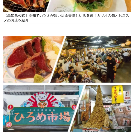
【高知県公式】高知でカツオが旨い店＆美味しい店９選！カツオの旬とおスス
メのお店を紹介