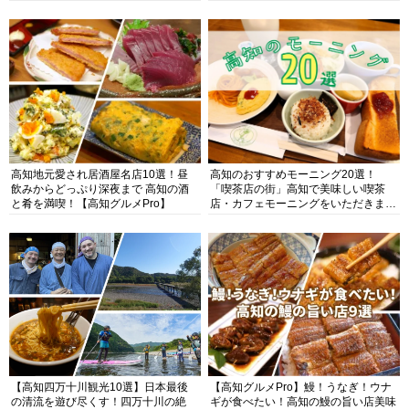
高知地元愛され居酒屋名店10選！昼
高知のおすすめモーニング20選！
飲みからどっぷり深夜まで 高知の酒
「喫茶店の街」高知で美味しい喫茶
と肴を満喫！【高知グルメPro】
店・カフェモーニングをいただきま
す！
【高知四万十川観光10選】日本最後
【高知グルメPro】鰻！うなぎ！ウナ
の清流を遊び尽くす！四万十川の絶
ギが食べたい！高知の鰻の旨い店美味