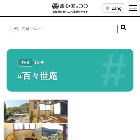
Lang
#
1記事
TAG
#百々世庵