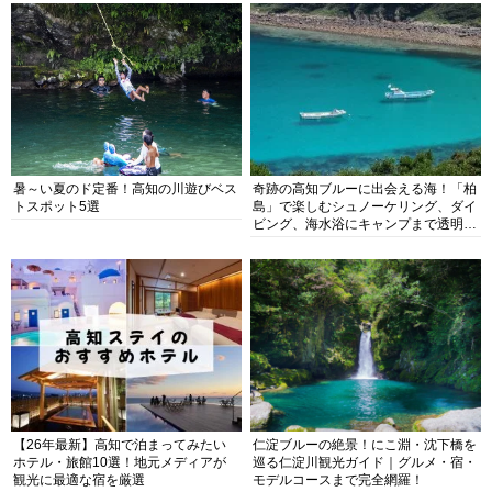
暑～い夏のド定番！高知の川遊びベス
奇跡の高知ブルーに出会える海！「柏
トスポット5選
島」で楽しむシュノーケリング、ダイ
ビング、海水浴にキャンプまで透明度
抜群の海の楽園を徹底紹介
【26年最新】高知で泊まってみたい
仁淀ブルーの絶景！にこ淵・沈下橋を
ホテル・旅館10選！地元メディアが
巡る仁淀川観光ガイド｜グルメ・宿・
観光に最適な宿を厳選
モデルコースまで完全網羅！