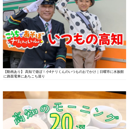
【動画あり】 高知で遊ぼ！小4ナリくんのいつものおでかけ｜日曜市に水族館
に路面電車にあちこち巡り