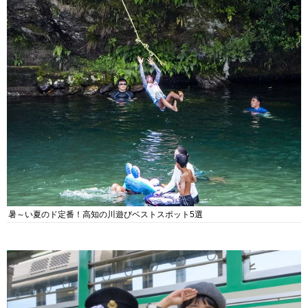
暑～い夏のド定番！高知の川遊びベストスポット5選