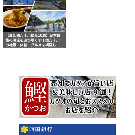
【高知四万十川観光10選】日本最
後の清流を遊び尽くす！四万十川
の絶景・体験・グルメを網羅した
おすすめガイド