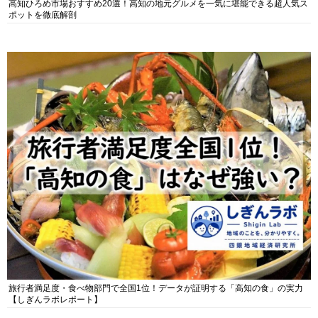
高知ひろめ市場おすすめ20選！高知の地元グルメを一気に堪能できる超人気ス
ポットを徹底解剖
旅行者満足度・食べ物部門で全国1位！データが証明する「高知の食」の実力
【しぎんラボレポート】