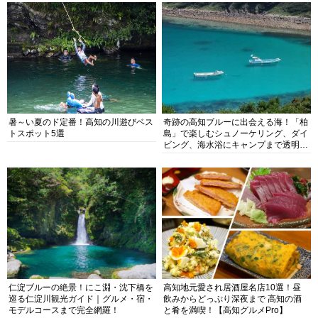
暑～い夏のド定番！高知の川遊びベス
奇跡の高知ブルーに出会える海！「柏
トスポット5選
島」で楽しむシュノーケリング、ダイ
ビング、海水浴にキャンプまで透明度
抜群の海の楽園を徹底紹介
仁淀ブルーの絶景！にこ淵・沈下橋を
高知地元愛され居酒屋名店10選！昼
巡る仁淀川観光ガイド｜グルメ・宿・
飲みからどっぷり深夜まで 高知の酒
モデルコースまで完全網羅！
と肴を満喫！【高知グルメPro】