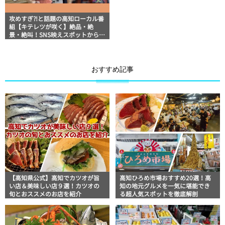
攻めすぎ⁈と話題の高知ローカル番
組【キテレツが咲く】絶品・絶
景・絶叫！SNS映えスポットからフ
ジモンNGのアクティビティなどネ
タ満載ろいろい旅
おすすめ記事
【高知県公式】高知でカツオが旨
高知ひろめ市場おすすめ20選！高
い店＆美味しい店９選！カツオの
知の地元グルメを一気に堪能でき
旬とおススメのお店を紹介
る超人気スポットを徹底解剖