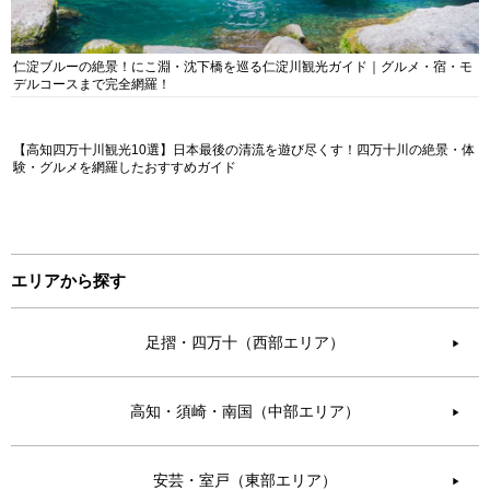
仁淀ブルーの絶景！にこ淵・沈下橋を巡る仁淀川観光ガイド｜グルメ・宿・モ
デルコースまで完全網羅！
【高知四万十川観光10選】日本最後の清流を遊び尽くす！四万十川の絶景・体
験・グルメを網羅したおすすめガイド
エリアから探す
足摺・四万十（西部エリア）
▶︎
高知・須崎・南国（中部エリア）
▶︎
安芸・室戸（東部エリア）
▶︎