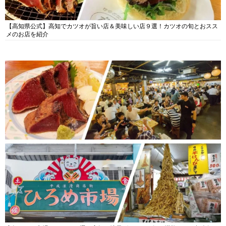
【高知県公式】高知でカツオが旨い店＆美味しい店９選！カツオの旬とおスス
メのお店を紹介