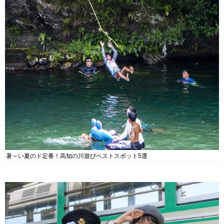
暑～い夏のド定番！高知の川遊びベストスポット5選