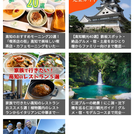
高知のおすすめモーニング20選！
【高知観光40選】鉄板スポット・
「喫茶店の街」高知で美味しい喫
絶品グルメ・宿・土産をおひとり
茶店・カフェモーニングをいただ
様からファミリー向けまで徹底解
きます！
説！
家族で行きたい高知のレストラン
仁淀ブルーの絶景！にこ淵・沈下
おススメ５選！植物園内のレスト
橋を巡る仁淀川観光ガイド｜グル
ランからイタリアンに中華まで楽
メ・宿・モデルコースまで完全網
しめる
羅！