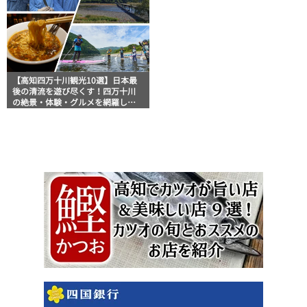
【高知四万十川観光10選】日本最
後の清流を遊び尽くす！四万十川
の絶景・体験・グルメを網羅した
おすすめガイド