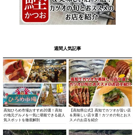
週間人気記事
高知ひろめ市場おすすめ20選！高知
【高知県公式】高知でカツオが旨い店
の地元グルメを一気に堪能できる超人
＆美味しい店９選！カツオの旬とおス
気スポットを徹底解剖
スメのお店を紹介