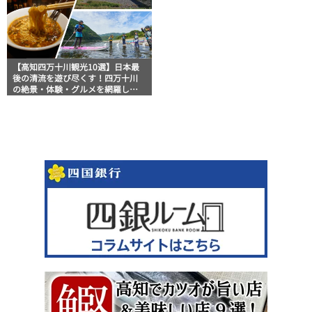
【高知四万十川観光10選】日本最
後の清流を遊び尽くす！四万十川
の絶景・体験・グルメを網羅した
おすすめガイド