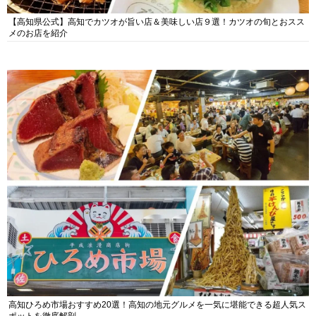
【高知県公式】高知でカツオが旨い店＆美味しい店９選！カツオの旬とおスス
メのお店を紹介
高知ひろめ市場おすすめ20選！高知の地元グルメを一気に堪能できる超人気ス