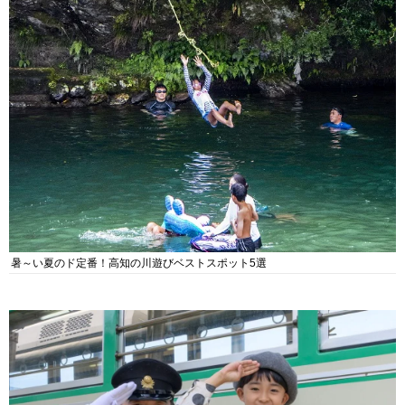
暑～い夏のド定番！高知の川遊びベストスポット5選