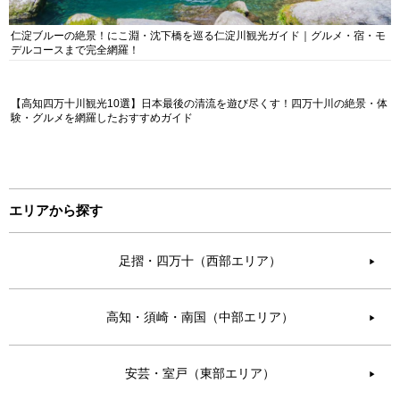
仁淀ブルーの絶景！にこ淵・沈下橋を巡る仁淀川観光ガイド｜グルメ・宿・モ
デルコースまで完全網羅！
【高知四万十川観光10選】日本最後の清流を遊び尽くす！四万十川の絶景・体
験・グルメを網羅したおすすめガイド
エリアから探す
足摺・四万十（西部エリア）
▶︎
高知・須崎・南国（中部エリア）
▶︎
安芸・室戸（東部エリア）
▶︎