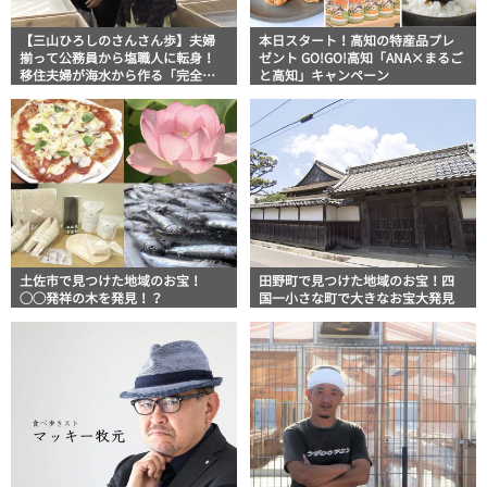
【三山ひろしのさんさん歩】夫婦
本日スタート！高知の特産品プレ
揃って公務員から塩職人に転身！
ゼント GO!GO!高知「ANA×まるご
移住夫婦が海水から作る「完全天
と高知」キャンペーン
日塩 田野屋紫蘭」
土佐市で見つけた地域のお宝！
田野町で見つけた地域のお宝！四
◯◯発祥の木を発見！？
国一小さな町で大きなお宝大発見