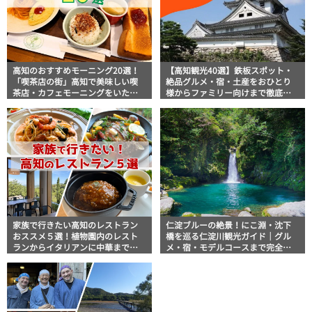
高知のおすすめモーニング20選！
【高知観光40選】鉄板スポット・
「喫茶店の街」高知で美味しい喫
絶品グルメ・宿・土産をおひとり
茶店・カフェモーニングをいただ
様からファミリー向けまで徹底解
きます！
説！
家族で行きたい高知のレストラン
仁淀ブルーの絶景！にこ淵・沈下
おススメ５選！植物園内のレスト
橋を巡る仁淀川観光ガイド｜グル
ランからイタリアンに中華まで楽
メ・宿・モデルコースまで完全網
しめる
羅！