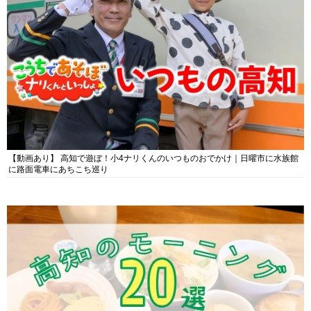
【動画あり】 高知で遊ぼ！小4ナリくんのいつものおでかけ｜日曜市に水族館
に路面電車にあちこち巡り