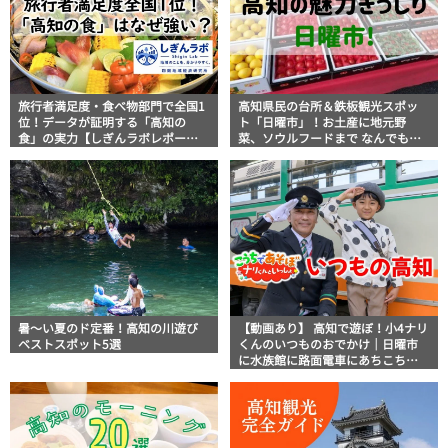
旅行者満足度・食べ物部門で全国1
高知県民の台所＆鉄板観光スポッ
位！データが証明する「高知の
ト「日曜市」！お土産に地元野
食」の実力【しぎんラボレポー
菜、ソウルフードまで なんでもそ
ト】
ろう高知の巨大街路市を徹底解
説！
暑～い夏のド定番！高知の川遊び
【動画あり】 高知で遊ぼ！小4ナリ
ベストスポット5選
くんのいつものおでかけ｜日曜市
に水族館に路面電車にあちこち巡
り