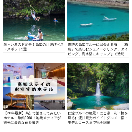
暑～い夏のド定番！高知の川遊びベス
奇跡の高知ブルーに出会える海！「柏
トスポット5選
島」で楽しむシュノーケリング、ダイ
ビング、海水浴にキャンプまで透明度
抜群の海の楽園を徹底紹介
【26年最新】高知で泊まってみたい
仁淀ブルーの絶景！にこ淵・沈下橋を
ホテル・旅館10選！地元メディアが
巡る仁淀川観光ガイド｜グルメ・宿・
観光に最適な宿を厳選
モデルコースまで完全網羅！