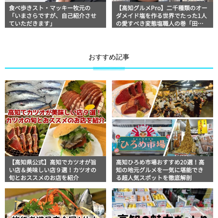
食べ歩きスト・マッキー牧元の
【高知グルメPro】二千種類のオー
「いまさらですが、自己紹介させ
ダメイド塩を作る世界でたった1人
ていただきます」
の愛すべき変態塩職人の巻「田野
屋塩二郎」食べ歩きスト・マッキ
ー牧元の高知満腹日記
おすすめ記事
【高知県公式】高知でカツオが旨
高知ひろめ市場おすすめ20選！高
い店＆美味しい店９選！カツオの
知の地元グルメを一気に堪能でき
旬とおススメのお店を紹介
る超人気スポットを徹底解剖