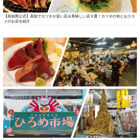
【高知県公式】高知でカツオが旨い店＆美味しい店９選！カツオの旬とおスス
メのお店を紹介