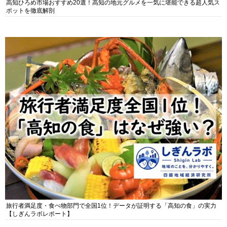
高知ひろめ市場おすすめ20選！高知の地元グルメを一気に堪能できる超人気ス
ポットを徹底解剖
旅行者満足度・食べ物部門で全国1位！データが証明する「高知の食」の実力
【しぎんラボレポート】