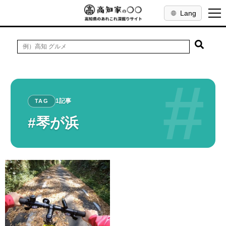
Lang
#
1記事
TAG
#琴が浜