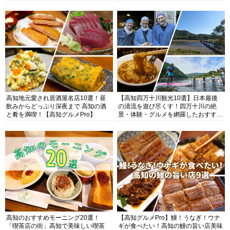
高知地元愛され居酒屋名店10選！昼
【高知四万十川観光10選】日本最後
飲みからどっぷり深夜まで 高知の酒
の清流を遊び尽くす！四万十川の絶
と肴を満喫！【高知グルメPro】
景・体験・グルメを網羅したおすすめ
ガイド
高知のおすすめモーニング20選！
【高知グルメPro】鰻！うなぎ！ウナ
「喫茶店の街」高知で美味しい喫茶
ギが食べたい！高知の鰻の旨い店美味