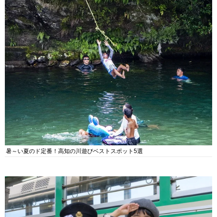
暑～い夏のド定番！高知の川遊びベストスポット5選