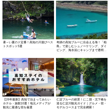
暑～い夏のド定番！高知の川遊びベス
奇跡の高知ブルーに出会える海！「柏
トスポット5選
島」で楽しむシュノーケリング、ダイ
ビング、海水浴にキャンプまで透明度
抜群の海の楽園を徹底紹介
【26年最新】高知で泊まってみたい
仁淀ブルーの絶景！にこ淵・沈下橋を
ホテル・旅館10選！地元メディアが
巡る仁淀川観光ガイド｜グルメ・宿・
観光に最適な宿を厳選
モデルコースまで完全網羅！