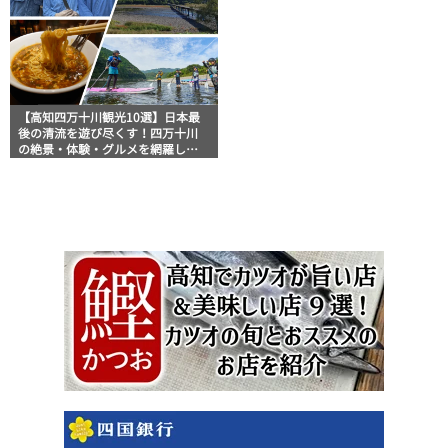
【高知四万十川観光10選】日本最
後の清流を遊び尽くす！四万十川
の絶景・体験・グルメを網羅した
おすすめガイド