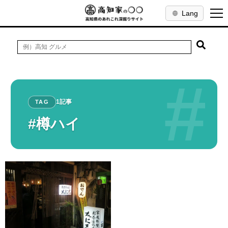
Lang
#
1記事
TAG
#樽ハイ