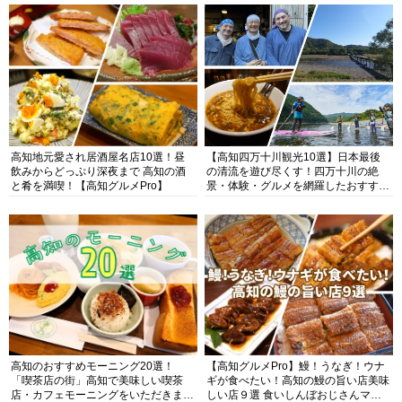
高知地元愛され居酒屋名店10選！昼
【高知四万十川観光10選】日本最後
飲みからどっぷり深夜まで 高知の酒
の清流を遊び尽くす！四万十川の絶
と肴を満喫！【高知グルメPro】
景・体験・グルメを網羅したおすすめ
ガイド
高知のおすすめモーニング20選！
【高知グルメPro】鰻！うなぎ！ウナ
「喫茶店の街」高知で美味しい喫茶
ギが食べたい！高知の鰻の旨い店美味
店・カフェモーニングをいただきま
しい店９選 食いしんぼおじさんマッ