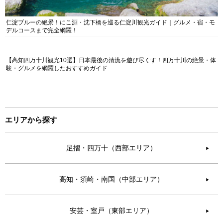
仁淀ブルーの絶景！にこ淵・沈下橋を巡る仁淀川観光ガイド｜グルメ・宿・モ
デルコースまで完全網羅！
【高知四万十川観光10選】日本最後の清流を遊び尽くす！四万十川の絶景・体
験・グルメを網羅したおすすめガイド
エリアから探す
足摺・四万十（西部エリア）
▶︎
高知・須崎・南国（中部エリア）
▶︎
安芸・室戸（東部エリア）
▶︎