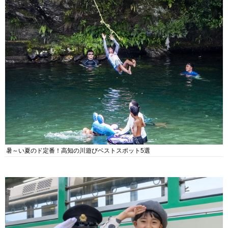
暑～い夏のド定番！高知の川遊びベストスポット5選