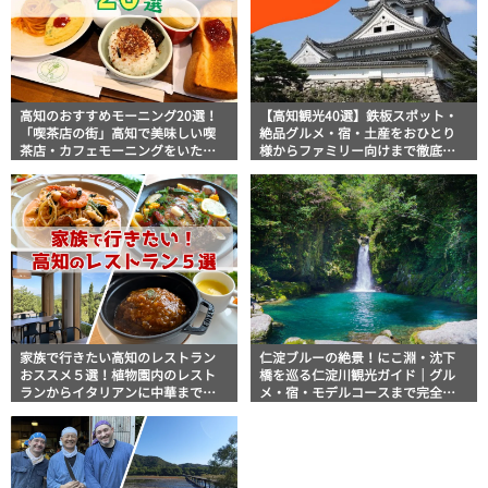
高知のおすすめモーニング20選！
【高知観光40選】鉄板スポット・
「喫茶店の街」高知で美味しい喫
絶品グルメ・宿・土産をおひとり
茶店・カフェモーニングをいただ
様からファミリー向けまで徹底解
きます！
説！
家族で行きたい高知のレストラン
仁淀ブルーの絶景！にこ淵・沈下
おススメ５選！植物園内のレスト
橋を巡る仁淀川観光ガイド｜グル
ランからイタリアンに中華まで楽
メ・宿・モデルコースまで完全網
しめる
羅！