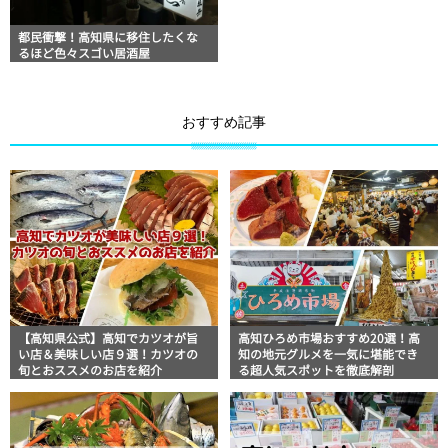
都民衝撃！高知県に移住したくな
るほど色々スゴい居酒屋
おすすめ記事
【高知県公式】高知でカツオが旨
高知ひろめ市場おすすめ20選！高
い店＆美味しい店９選！カツオの
知の地元グルメを一気に堪能でき
旬とおススメのお店を紹介
る超人気スポットを徹底解剖