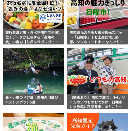
旅行者満足度・食べ物部門で全国1
高知県民の台所＆鉄板観光スポッ
位！データが証明する「高知の
ト「日曜市」！お土産に地元野
食」の実力【しぎんラボレポー
菜、ソウルフードまで なんでもそ
ト】
ろう高知の巨大街路市を徹底解
説！
暑～い夏のド定番！高知の川遊び
【動画あり】 高知で遊ぼ！小4ナリ
ベストスポット5選
くんのいつものおでかけ｜日曜市
に水族館に路面電車にあちこち巡
り