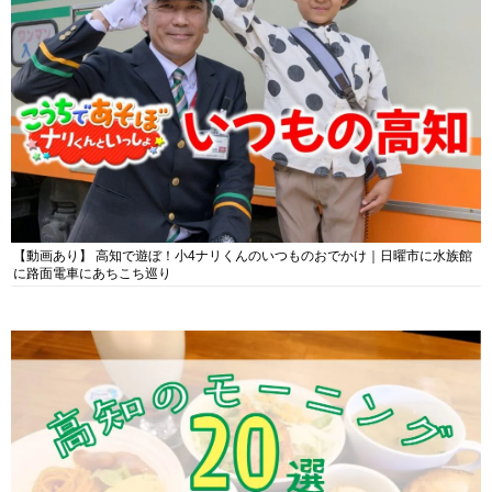
【動画あり】 高知で遊ぼ！小4ナリくんのいつものおでかけ｜日曜市に水族館
に路面電車にあちこち巡り