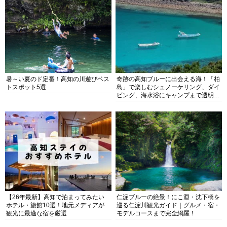
暑～い夏のド定番！高知の川遊びベス
奇跡の高知ブルーに出会える海！「柏
トスポット5選
島」で楽しむシュノーケリング、ダイ
ビング、海水浴にキャンプまで透明度
抜群の海の楽園を徹底紹介
【26年最新】高知で泊まってみたい
仁淀ブルーの絶景！にこ淵・沈下橋を
ホテル・旅館10選！地元メディアが
巡る仁淀川観光ガイド｜グルメ・宿・
観光に最適な宿を厳選
モデルコースまで完全網羅！