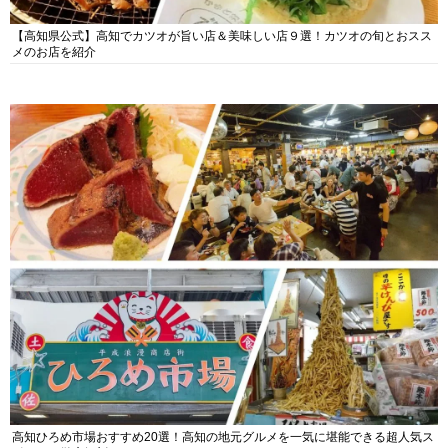
【高知県公式】高知でカツオが旨い店＆美味しい店９選！カツオの旬とおスス
メのお店を紹介
高知ひろめ市場おすすめ20選！高知の地元グルメを一気に堪能できる超人気ス