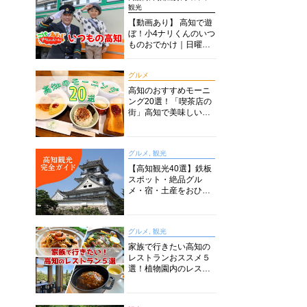
観光
【動画あり】 高知で遊
ぼ！小4ナリくんのいつ
ものおでかけ｜日曜市
に水族館に路面電車に
あちこち巡り
グルメ
高知のおすすめモーニ
ング20選！「喫茶店の
街」高知で美味しい喫
茶店・カフェモーニン
グをいただきます！
グルメ, 観光
【高知観光40選】鉄板
スポット・絶品グル
メ・宿・土産をおひと
り様からファミリー向
けまで徹底解説！
グルメ, 観光
家族で行きたい高知の
レストランおススメ５
選！植物園内のレスト
ランからイタリアンに
中華まで楽しめる