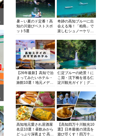
暑～い夏のド定番！高
奇跡の高知ブルーに出
ぎ
知の川遊びベストスポ
会える海！「柏島」で
ット5選
楽しむシュノーケリン
グ、ダイビング、海水
浴にキャンプまで透明
度抜群の海の楽園を徹
底紹介
【26年最新】高知で泊
仁淀ブルーの絶景！に
まってみたいホテル・
こ淵・沈下橋を巡る仁
旅館10選！地元メディ
淀川観光ガイド｜グル
アが観光に最適な宿を
メ・宿・モデルコース
厳選
まで完全網羅！
面
高知地元愛され居酒屋
【高知四万十川観光10
名店10選！昼飲みから
選】日本最後の清流を
どっぷり深夜まで 高知
遊び尽くす！四万十川