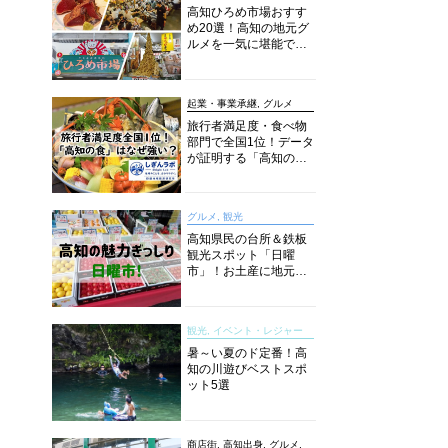
高知ひろめ市場おすす
め20選！高知の地元グ
ルメを一気に堪能でき
る超人気スポットを徹
底解剖
起業・事業承継, グルメ
旅行者満足度・食べ物
部門で全国1位！データ
が証明する「高知の
食」の実力【しぎんラ
ボレポート】
グルメ, 観光
高知県民の台所＆鉄板
観光スポット「日曜
市」！お土産に地元野
菜、ソウルフードまで
なんでもそろう高知の
巨大街路市を徹底解
観光, イベント・レジャー
説！
暑～い夏のド定番！高
知の川遊びベストスポ
ット5選
商店街, 高知出身, グルメ,