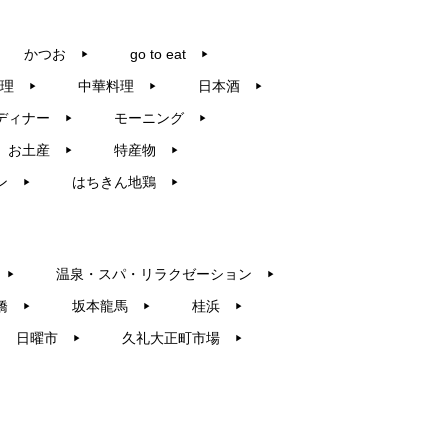
かつお
go to eat
▶︎
▶︎
理
中華料理
日本酒
▶︎
▶︎
▶︎
ディナー
モーニング
▶︎
▶︎
お土産
特産物
▶︎
▶︎
ン
はちきん地鶏
▶︎
▶︎
温泉・スパ・リラクゼーション
▶︎
▶︎
橋
坂本龍馬
桂浜
▶︎
▶︎
▶︎
日曜市
久礼大正町市場
▶︎
▶︎