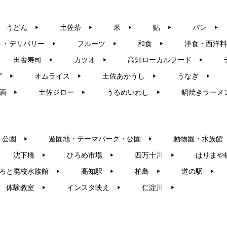
うどん
土佐茶
米
鮎
パン
▶︎
▶︎
▶︎
▶︎
▶︎
ト・デリバリー
フルーツ
和食
洋食・西洋料
▶︎
▶︎
▶︎
田舎寿司
カツオ
高知ローカルフード
▶︎
▶︎
▶︎
ず
オムライス
土佐あかうし
うなぎ
▶︎
▶︎
▶︎
▶︎
酒
土佐ジロー
うるめいわし
鍋焼きラーメ
▶︎
▶︎
▶︎
・公園
遊園地・テーマパーク・公園
動物園・水族館
▶︎
▶︎
沈下橋
ひろめ市場
四万十川
はりまや
▶︎
▶︎
▶︎
ろと廃校水族館
高知駅
柏島
道の駅
▶︎
▶︎
▶︎
▶︎
体験教室
インスタ映え
仁淀川
▶︎
▶︎
▶︎