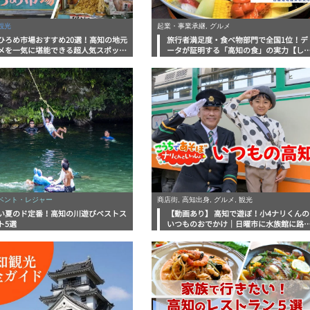
観光
起業・事業承継, グルメ
ひろめ市場おすすめ20選！高知の地元
旅行者満足度・食べ物部門で全国1位！デ
メを一気に堪能できる超人気スポット
ータが証明する「高知の食」の実力【し
底解剖
んラボレポート】
イベント・レジャー
商店街, 高知出身, グルメ, 観光
い夏のド定番！高知の川遊びベストス
【動画あり】 高知で遊ぼ！小4ナリくんの
ト5選
いつものおでかけ｜日曜市に水族館に路
電車にあちこち巡り