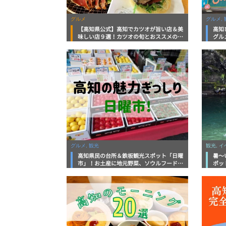
グルメ
グルメ, 
【高知県公式】高知でカツオが旨い店＆美
高知
味しい店９選！カツオの旬とおススメのお
グル
店を紹介
を徹
グルメ, 観光
観光, 
高知県民の台所＆鉄板観光スポット「日曜
暑～
市」！お土産に地元野菜、ソウルフードま
ポッ
で なんでもそろう高知の巨大街路市を徹
底解説！