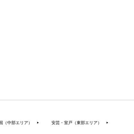
国（中部エリア）
安芸・室戸（東部エリア）
▶︎
▶︎