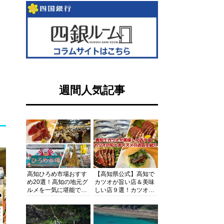
週間人気記事
高知ひろめ市場おすす
【高知県公式】高知で
め20選！高知の地元グ
カツオが旨い店＆美味
ルメを一気に堪能でき
しい店９選！カツオの
る超人気スポットを徹
旬とおススメのお店を
底解剖
紹介