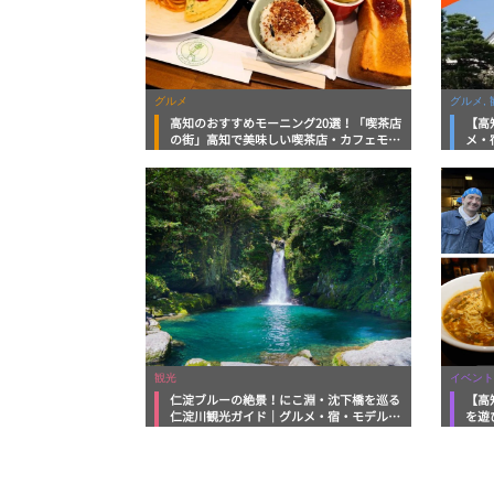
グルメ
グルメ, 
高知のおすすめモーニング20選！「喫茶店
【高
の街」高知で美味しい喫茶店・カフェモー
メ・
ニングをいただきます！
向け
観光
イベント
仁淀ブルーの絶景！にこ淵・沈下橋を巡る
【高
仁淀川観光ガイド｜グルメ・宿・モデルコ
を遊
ースまで完全網羅！
ルメ