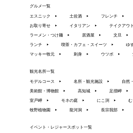
グルメ一覧
エスニック
土佐酒
フレンチ
▶︎
▶︎
▶︎
お取り寄せ
イタリアン
テイクアウ
▶︎
▶︎
ラーメン・つけ麺
居酒屋
文旦
▶︎
▶︎
▶︎
ランチ
喫茶・カフェ・スイーツ
ゆ
▶︎
▶︎
マッキー牧元
刺身
ウツボ
▶︎
▶︎
▶︎
観光名所一覧
モデルコース
名所・観光施設
自然
▶︎
▶︎
美術館・博物館
高知城
足摺岬
▶︎
▶︎
▶︎
室戸岬
モネの庭
にこ渕
む
▶︎
▶︎
▶︎
牧野植物園
龍河洞
長宗我部
▶︎
▶︎
▶︎
イベント・レジャースポット一覧