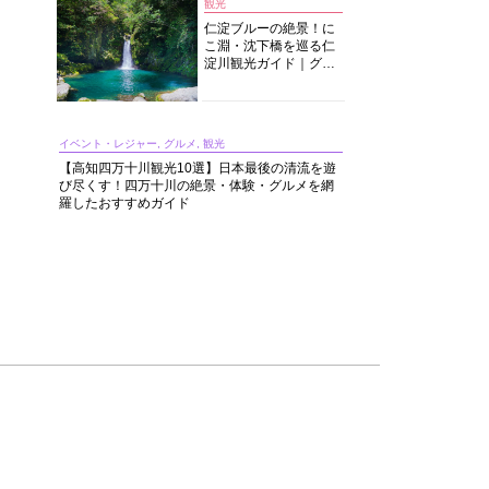
観光
仁淀ブルーの絶景！に
こ淵・沈下橋を巡る仁
淀川観光ガイド｜グル
メ・宿・モデルコース
まで完全網羅！
イベント・レジャー, グルメ, 観光
【高知四万十川観光10選】日本最後の清流を遊
び尽くす！四万十川の絶景・体験・グルメを網
羅したおすすめガイド