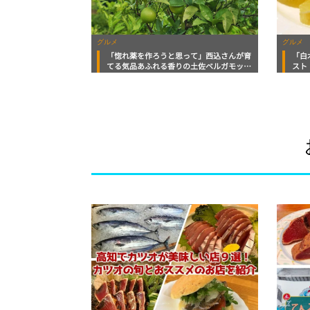
グルメ
グルメ
「惚れ薬を作ろうと思って」西込さんが育
「白
てる気品あふれる香りの土佐ベルガモッ
スト
ト 美食おじさんマッキー牧元の高知満腹
日記