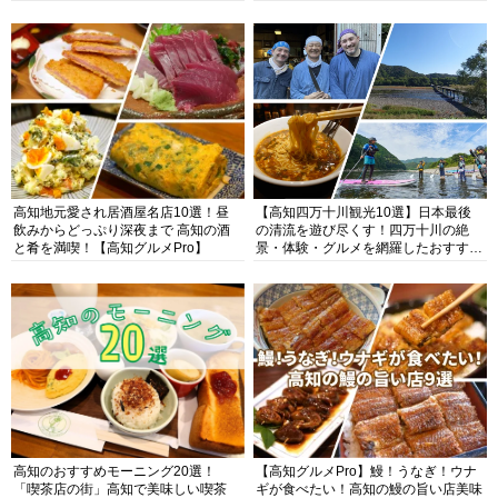
高知地元愛され居酒屋名店10選！昼
【高知四万十川観光10選】日本最後
飲みからどっぷり深夜まで 高知の酒
の清流を遊び尽くす！四万十川の絶
と肴を満喫！【高知グルメPro】
景・体験・グルメを網羅したおすすめ
ガイド
高知のおすすめモーニング20選！
【高知グルメPro】鰻！うなぎ！ウナ
「喫茶店の街」高知で美味しい喫茶
ギが食べたい！高知の鰻の旨い店美味