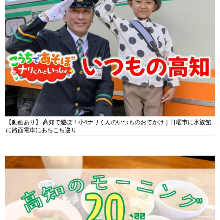
【動画あり】 高知で遊ぼ！小4ナリくんのいつものおでかけ｜日曜市に水族館
に路面電車にあちこち巡り