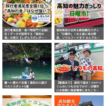
旅行者満足度・食べ物部門で全国1
高知県民の台所＆鉄板観光スポッ
位！データが証明する「高知の
ト「日曜市」！お土産に地元野
食」の実力【しぎんラボレポー
菜、ソウルフードまで なんでもそ
ト】
ろう高知の巨大街路市を徹底解
説！
暑～い夏のド定番！高知の川遊び
【動画あり】 高知で遊ぼ！小4ナリ
ベストスポット5選
くんのいつものおでかけ｜日曜市
に水族館に路面電車にあちこち巡
り