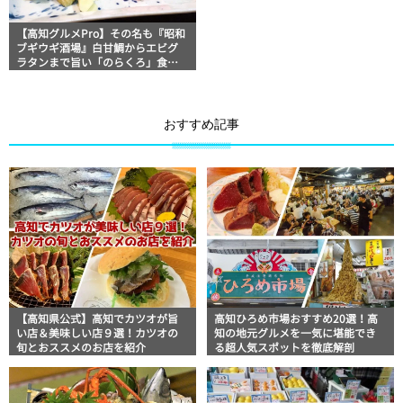
【高知グルメPro】その名も『昭和
ブギウギ酒場』白甘鯛からエビグ
ラタンまで旨い「のらくろ」食い
しんぼおじさんマッキー牧元の高
知満腹日記
おすすめ記事
【高知県公式】高知でカツオが旨
高知ひろめ市場おすすめ20選！高
い店＆美味しい店９選！カツオの
知の地元グルメを一気に堪能でき
旬とおススメのお店を紹介
る超人気スポットを徹底解剖