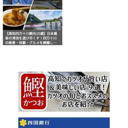
【高知四万十川観光10選】日本最
後の清流を遊び尽くす！四万十川
の絶景・体験・グルメを網羅した
おすすめガイド