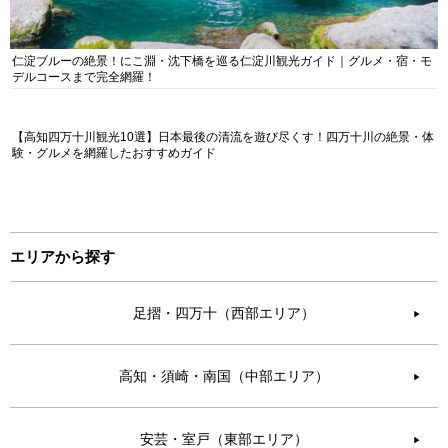
仁淀ブルーの絶景！にこ淵・沈下橋を巡る仁淀川観光ガイド｜グルメ・宿・モ
デルコースまで完全網羅！
【高知四万十川観光10選】日本最後の清流を遊び尽くす！四万十川の絶景・体
験・グルメを網羅したおすすめガイド
エリアから探す
足摺・四万十（西部エリア）
▶︎
高知・須崎・南国（中部エリア）
▶︎
安芸・室戸（東部エリア）
▶︎