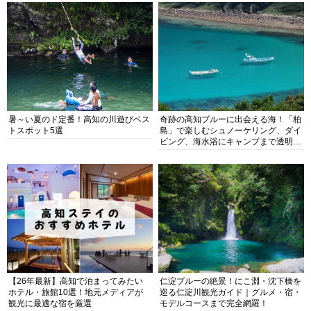
暑～い夏のド定番！高知の川遊びベス
奇跡の高知ブルーに出会える海！「柏
トスポット5選
島」で楽しむシュノーケリング、ダイ
ビング、海水浴にキャンプまで透明度
抜群の海の楽園を徹底紹介
【26年最新】高知で泊まってみたい
仁淀ブルーの絶景！にこ淵・沈下橋を
ホテル・旅館10選！地元メディアが
巡る仁淀川観光ガイド｜グルメ・宿・
観光に最適な宿を厳選
モデルコースまで完全網羅！