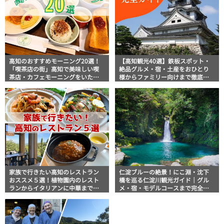
高知のおすすめモーニング20選！
【高知観光40選】鉄板スポット・
「喫茶店の街」高知で美味しい喫
絶品グルメ・宿・土産をおひとり
茶店・カフェモーニングをいただ
様からファミリー向けまで徹底解
きます！
説！
家族で行きたい高知のレストラン
仁淀ブルーの絶景！にこ淵・沈下
おススメ５選！植物園内のレスト
橋を巡る仁淀川観光ガイド｜グル
ランからイタリアンに中華まで楽
メ・宿・モデルコースまで完全網
しめる
羅！