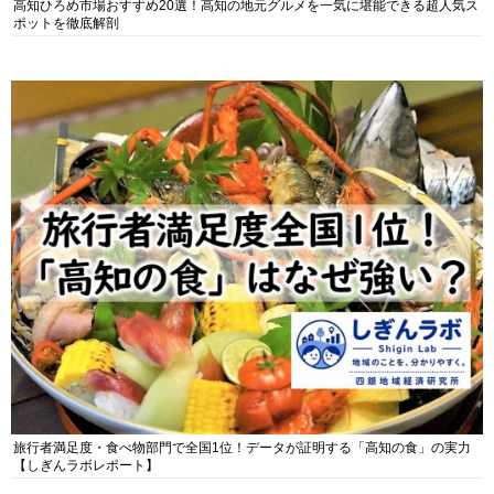
高知ひろめ市場おすすめ20選！高知の地元グルメを一気に堪能できる超人気ス
ポットを徹底解剖
旅行者満足度・食べ物部門で全国1位！データが証明する「高知の食」の実力
【しぎんラボレポート】