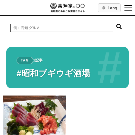
Lang
#
1記事
TAG
#昭和ブギウギ酒場