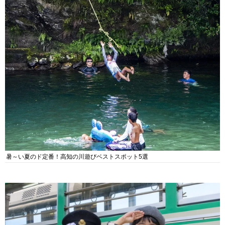
暑～い夏のド定番！高知の川遊びベストスポット5選