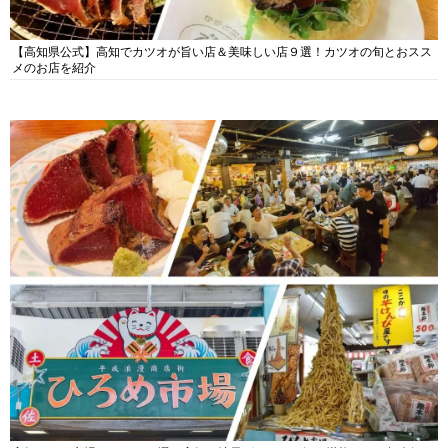
【高知県公式】高知でカツオが旨い店＆美味しい店９選！カツオの旬とおスス
メのお店を紹介