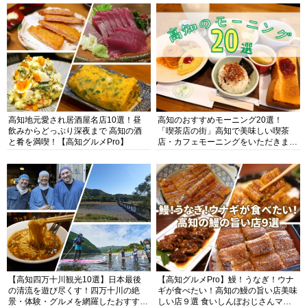
高知地元愛され居酒屋名店10選！昼
高知のおすすめモーニング20選！
飲みからどっぷり深夜まで 高知の酒
「喫茶店の街」高知で美味しい喫茶
と肴を満喫！【高知グルメPro】
店・カフェモーニングをいただきま
す！
【高知四万十川観光10選】日本最後
【高知グルメPro】鰻！うなぎ！ウナ
の清流を遊び尽くす！四万十川の絶
ギが食べたい！高知の鰻の旨い店美味
景・体験・グルメを網羅したおすすめ
しい店９選 食いしんぼおじさんマッ