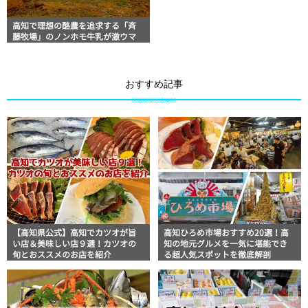
高知で理想の酪農を追求する「斉
藤牧場」のノンホモ牛乳が激ウマ
おすすめ記事
【高知県公式】高知でカツオが旨
高知ひろめ市場おすすめ20選！高
い店＆美味しい店９選！カツオの
知の地元グルメを一気に堪能でき
旬とおススメのお店を紹介
る超人気スポットを徹底解剖