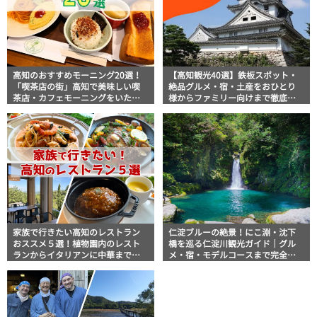
高知のおすすめモーニング20選！
【高知観光40選】鉄板スポット・
「喫茶店の街」高知で美味しい喫
絶品グルメ・宿・土産をおひとり
茶店・カフェモーニングをいただ
様からファミリー向けまで徹底解
きます！
説！
家族で行きたい高知のレストラン
仁淀ブルーの絶景！にこ淵・沈下
おススメ５選！植物園内のレスト
橋を巡る仁淀川観光ガイド｜グル
ランからイタリアンに中華まで楽
メ・宿・モデルコースまで完全網
しめる
羅！