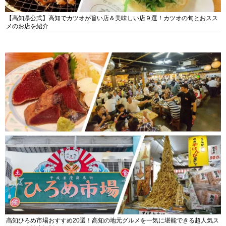
【高知県公式】高知でカツオが旨い店＆美味しい店９選！カツオの旬とおスス
メのお店を紹介
高知ひろめ市場おすすめ20選！高知の地元グルメを一気に堪能できる超人気ス