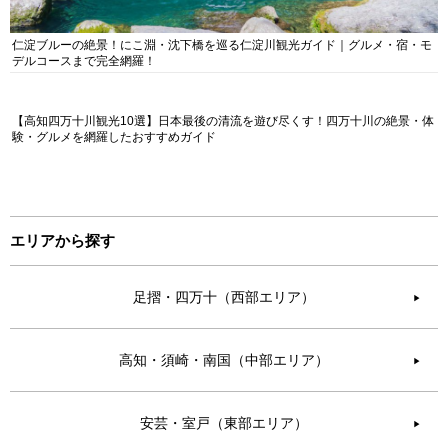
仁淀ブルーの絶景！にこ淵・沈下橋を巡る仁淀川観光ガイド｜グルメ・宿・モ
デルコースまで完全網羅！
【高知四万十川観光10選】日本最後の清流を遊び尽くす！四万十川の絶景・体
験・グルメを網羅したおすすめガイド
エリアから探す
足摺・四万十（西部エリア）
▶︎
高知・須崎・南国（中部エリア）
▶︎
安芸・室戸（東部エリア）
▶︎