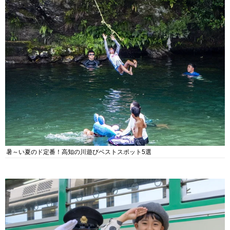
暑～い夏のド定番！高知の川遊びベストスポット5選