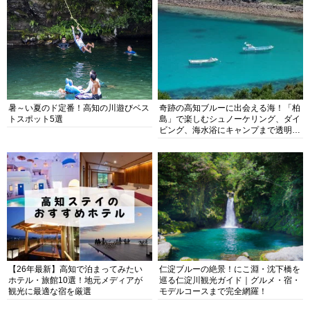
暑～い夏のド定番！高知の川遊びベス
奇跡の高知ブルーに出会える海！「柏
トスポット5選
島」で楽しむシュノーケリング、ダイ
ビング、海水浴にキャンプまで透明度
抜群の海の楽園を徹底紹介
【26年最新】高知で泊まってみたい
仁淀ブルーの絶景！にこ淵・沈下橋を
ホテル・旅館10選！地元メディアが
巡る仁淀川観光ガイド｜グルメ・宿・
観光に最適な宿を厳選
モデルコースまで完全網羅！