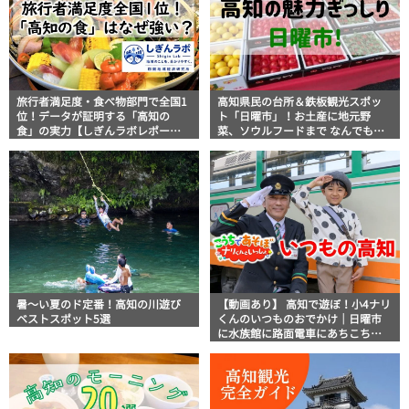
旅行者満足度・食べ物部門で全国1
高知県民の台所＆鉄板観光スポッ
位！データが証明する「高知の
ト「日曜市」！お土産に地元野
食」の実力【しぎんラボレポー
菜、ソウルフードまで なんでもそ
ト】
ろう高知の巨大街路市を徹底解
説！
暑～い夏のド定番！高知の川遊び
【動画あり】 高知で遊ぼ！小4ナリ
ベストスポット5選
くんのいつものおでかけ｜日曜市
に水族館に路面電車にあちこち巡
り