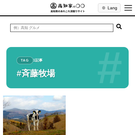
Lang
#
1記事
TAG
#斉藤牧場