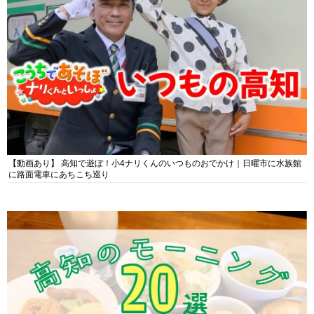
【動画あり】 高知で遊ぼ！小4ナリくんのいつものおでかけ｜日曜市に水族館
に路面電車にあちこち巡り