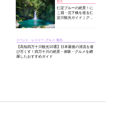
観光
仁淀ブルーの絶景！に
こ淵・沈下橋を巡る仁
淀川観光ガイド｜グル
メ・宿・モデルコース
まで完全網羅！
イベント・レジャー, グルメ, 観光
【高知四万十川観光10選】日本最後の清流を遊
び尽くす！四万十川の絶景・体験・グルメを網
羅したおすすめガイド