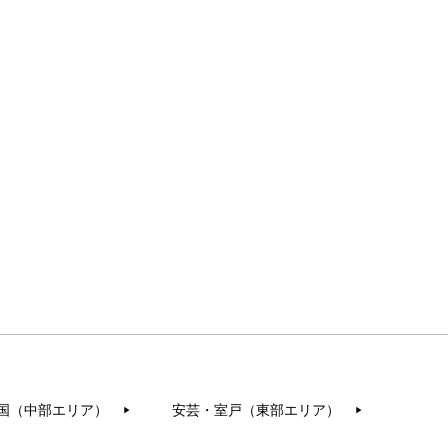
国（中部エリア）
安芸・室戸（東部エリア）
▶︎
▶︎