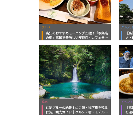
グルメ
グルメ, 
高知のおすすめモーニング20選！「喫茶店
【高
の街」高知で美味しい喫茶店・カフェモー
メ・
ニングをいただきます！
向け
観光
イベント
仁淀ブルーの絶景！にこ淵・沈下橋を巡る
【高
仁淀川観光ガイド｜グルメ・宿・モデルコ
を遊
ースまで完全網羅！
ルメ