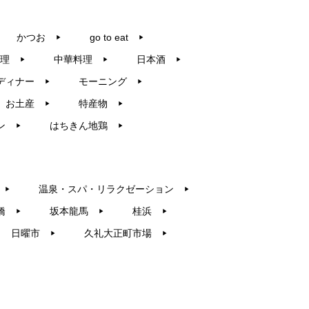
かつお
go to eat
▶︎
▶︎
理
中華料理
日本酒
▶︎
▶︎
▶︎
ディナー
モーニング
▶︎
▶︎
お土産
特産物
▶︎
▶︎
ン
はちきん地鶏
▶︎
▶︎
温泉・スパ・リラクゼーション
▶︎
▶︎
橋
坂本龍馬
桂浜
▶︎
▶︎
▶︎
日曜市
久礼大正町市場
▶︎
▶︎