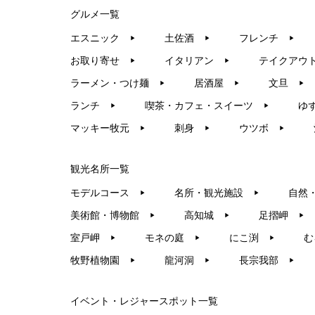
グルメ一覧
エスニック
土佐酒
フレンチ
▶︎
▶︎
▶︎
お取り寄せ
イタリアン
テイクアウ
▶︎
▶︎
ラーメン・つけ麺
居酒屋
文旦
▶︎
▶︎
▶︎
ランチ
喫茶・カフェ・スイーツ
ゆ
▶︎
▶︎
マッキー牧元
刺身
ウツボ
▶︎
▶︎
▶︎
観光名所一覧
モデルコース
名所・観光施設
自然
▶︎
▶︎
美術館・博物館
高知城
足摺岬
▶︎
▶︎
▶︎
室戸岬
モネの庭
にこ渕
む
▶︎
▶︎
▶︎
牧野植物園
龍河洞
長宗我部
▶︎
▶︎
▶︎
イベント・レジャースポット一覧