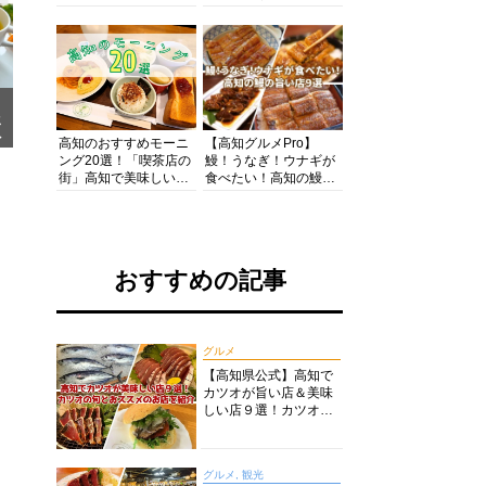
の酒と肴を満喫！【高
の絶景・体験・グルメ
知グルメPro】
を網羅したおすすめガ
イド
メ
ア
高知のおすすめモーニ
【高知グルメPro】
ング20選！「喫茶店の
鰻！うなぎ！ウナギが
街」高知で美味しい喫
食べたい！高知の鰻の
茶店・カフェモーニン
旨い店美味しい店９選
グをいただきます！
食いしんぼおじさんマ
ッキー牧元の高知満腹
日記セレクション
おすすめの記事
グルメ
【高知県公式】高知で
カツオが旨い店＆美味
しい店９選！カツオの
旬とおススメのお店を
紹介
グルメ, 観光