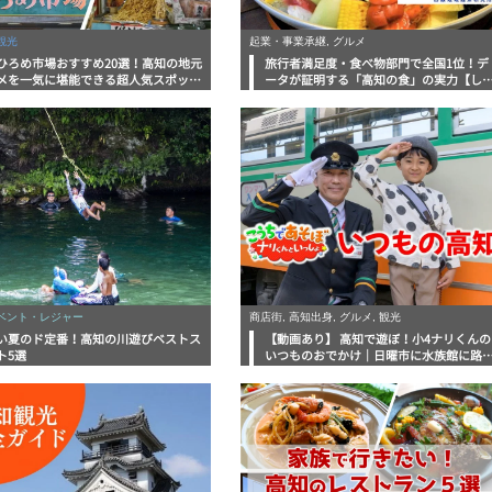
観光
起業・事業承継, グルメ
ひろめ市場おすすめ20選！高知の地元
旅行者満足度・食べ物部門で全国1位！デ
メを一気に堪能できる超人気スポット
ータが証明する「高知の食」の実力【し
底解剖
んラボレポート】
イベント・レジャー
商店街, 高知出身, グルメ, 観光
い夏のド定番！高知の川遊びベストス
【動画あり】 高知で遊ぼ！小4ナリくんの
ト5選
いつものおでかけ｜日曜市に水族館に路
電車にあちこち巡り