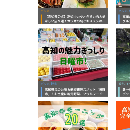
グルメ
グルメ, 
【高知県公式】高知でカツオが旨い店＆美
高知
味しい店９選！カツオの旬とおススメのお
グル
店を紹介
を徹
グルメ, 観光
観光, 
高知県民の台所＆鉄板観光スポット「日曜
暑～
市」！お土産に地元野菜、ソウルフードま
ポッ
で なんでもそろう高知の巨大街路市を徹
底解説！