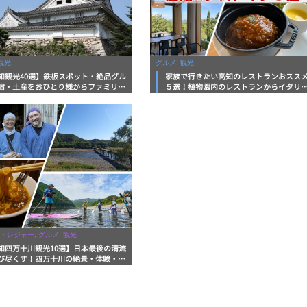
観光
グルメ, 観光
知観光40選】鉄板スポット・絶品グル
家族で行きたい高知のレストランおスス
宿・土産をおひとり様からファミリー
５選！植物園内のレストランからイタリ
まで徹底解説！
ンに中華まで楽しめる
・レジャー, グルメ, 観光
知四万十川観光10選】日本最後の清流
び尽くす！四万十川の絶景・体験・グ
を網羅したおすすめガイド