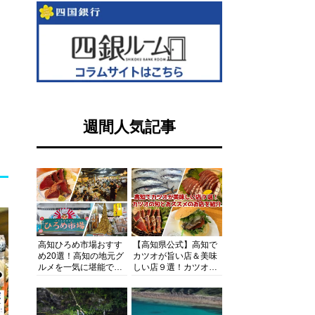
週間人気記事
高知ひろめ市場おすす
【高知県公式】高知で
め20選！高知の地元グ
カツオが旨い店＆美味
ルメを一気に堪能でき
しい店９選！カツオの
る超人気スポットを徹
旬とおススメのお店を
底解剖
紹介