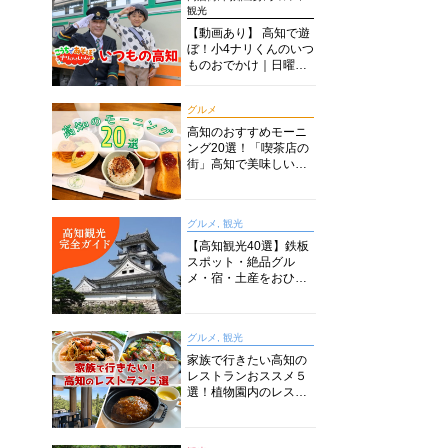
観光
【動画あり】 高知で遊
ぼ！小4ナリくんのいつ
ものおでかけ｜日曜市
に水族館に路面電車に
あちこち巡り
グルメ
高知のおすすめモーニ
ング20選！「喫茶店の
街」高知で美味しい喫
茶店・カフェモーニン
グをいただきます！
グルメ, 観光
【高知観光40選】鉄板
スポット・絶品グル
メ・宿・土産をおひと
り様からファミリー向
けまで徹底解説！
グルメ, 観光
家族で行きたい高知の
レストランおススメ５
選！植物園内のレスト
ランからイタリアンに
中華まで楽しめる