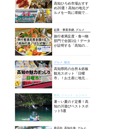
高知ひろめ市場おすす
め20選！高知の地元グ
ルメを一気に堪能でき
る超人気スポットを徹
底解剖
起業・事業承継, グルメ
旅行者満足度・食べ物
部門で全国1位！データ
が証明する「高知の
食」の実力【しぎんラ
ボレポート】
グルメ, 観光
高知県民の台所＆鉄板
観光スポット「日曜
市」！お土産に地元野
菜、ソウルフードまで
なんでもそろう高知の
巨大街路市を徹底解
観光, イベント・レジャー
説！
暑～い夏のド定番！高
知の川遊びベストスポ
ット5選
商店街, 高知出身, グルメ,