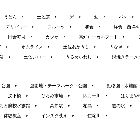
うどん
土佐茶
米
鮎
パン
▶︎
▶︎
▶︎
▶︎
▶︎
ト・デリバリー
フルーツ
和食
洋食・西洋料
▶︎
▶︎
▶︎
田舎寿司
カツオ
高知ローカルフード
▶︎
▶︎
▶︎
ず
オムライス
土佐あかうし
うなぎ
▶︎
▶︎
▶︎
▶︎
酒
土佐ジロー
うるめいわし
鍋焼きラーメ
▶︎
▶︎
▶︎
・公園
遊園地・テーマパーク・公園
動物園・水族館
▶︎
▶︎
沈下橋
ひろめ市場
四万十川
はりまや
▶︎
▶︎
▶︎
ろと廃校水族館
高知駅
柏島
道の駅
▶︎
▶︎
▶︎
▶︎
体験教室
インスタ映え
仁淀川
▶︎
▶︎
▶︎