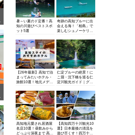
暑～い夏のド定番！高
奇跡の高知ブルーに出
ぎ
知の川遊びベストスポ
会える海！「柏島」で
ット5選
楽しむシュノーケリン
グ、ダイビング、海水
浴にキャンプまで透明
度抜群の海の楽園を徹
底紹介
【26年最新】高知で泊
仁淀ブルーの絶景！に
まってみたいホテル・
こ淵・沈下橋を巡る仁
旅館10選！地元メディ
淀川観光ガイド｜グル
アが観光に最適な宿を
メ・宿・モデルコース
厳選
まで完全網羅！
面
高知地元愛され居酒屋
【高知四万十川観光10
名店10選！昼飲みから
選】日本最後の清流を
どっぷり深夜まで 高知
遊び尽くす！四万十川