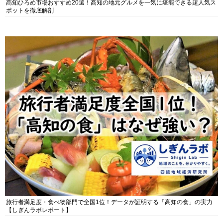
高知ひろめ市場おすすめ20選！高知の地元グルメを一気に堪能できる超人気ス
ポットを徹底解剖
旅行者満足度・食べ物部門で全国1位！データが証明する「高知の食」の実力
【しぎんラボレポート】