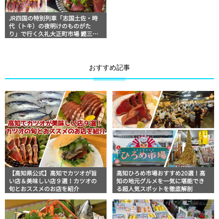
JR四国の特別列車「志国土佐・時
代（トキ）の夜明けのものがた
り」で行く久礼大正町市場 鰹三昧
の旅
おすすめ記事
【高知県公式】高知でカツオが旨
高知ひろめ市場おすすめ20選！高
い店＆美味しい店９選！カツオの
知の地元グルメを一気に堪能でき
旬とおススメのお店を紹介
る超人気スポットを徹底解剖