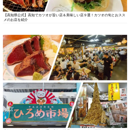
【高知県公式】高知でカツオが旨い店＆美味しい店９選！カツオの旬とおスス
メのお店を紹介