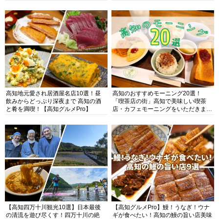
高知地元愛され居酒屋名店10選！昼
高知のおすすめモーニング20選！
飲みからどっぷり深夜まで 高知の酒
「喫茶店の街」高知で美味しい喫茶
と肴を満喫！【高知グルメPro】
店・カフェモーニングをいただきま
す！
【高知四万十川観光10選】日本最後
【高知グルメPro】鰻！うなぎ！ウナ
の清流を遊び尽くす！四万十川の絶
ギが食べたい！高知の鰻の旨い店美味