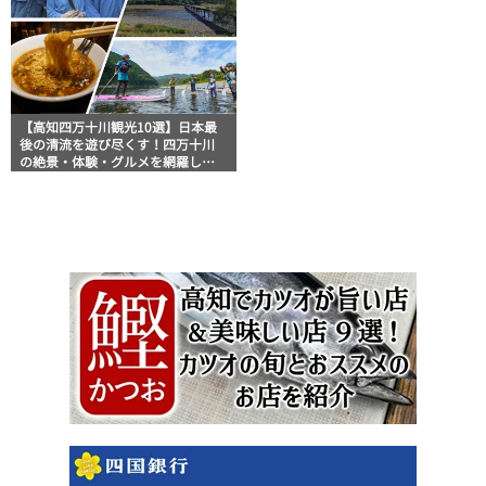
【高知四万十川観光10選】日本最
後の清流を遊び尽くす！四万十川
の絶景・体験・グルメを網羅した
おすすめガイド