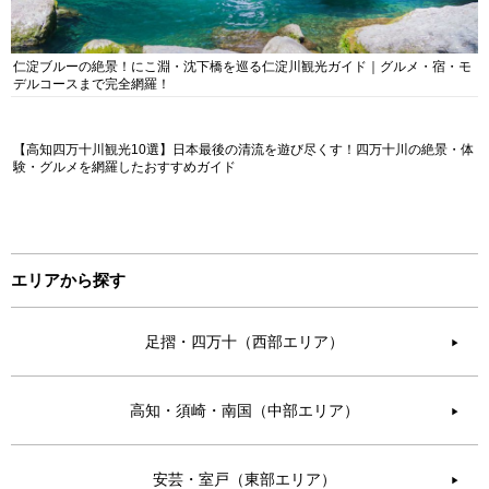
仁淀ブルーの絶景！にこ淵・沈下橋を巡る仁淀川観光ガイド｜グルメ・宿・モ
デルコースまで完全網羅！
【高知四万十川観光10選】日本最後の清流を遊び尽くす！四万十川の絶景・体
験・グルメを網羅したおすすめガイド
エリアから探す
足摺・四万十（西部エリア）
▶︎
高知・須崎・南国（中部エリア）
▶︎
安芸・室戸（東部エリア）
▶︎