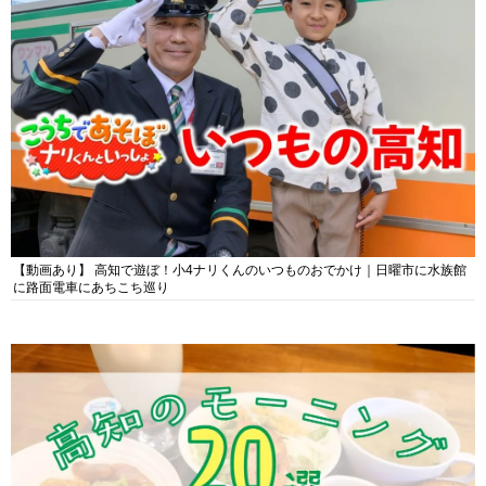
【動画あり】 高知で遊ぼ！小4ナリくんのいつものおでかけ｜日曜市に水族館
に路面電車にあちこち巡り