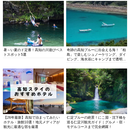
暑～い夏のド定番！高知の川遊びベス
奇跡の高知ブルーに出会える海！「柏
トスポット5選
島」で楽しむシュノーケリング、ダイ
ビング、海水浴にキャンプまで透明度
抜群の海の楽園を徹底紹介
【26年最新】高知で泊まってみたい
仁淀ブルーの絶景！にこ淵・沈下橋を
ホテル・旅館10選！地元メディアが
巡る仁淀川観光ガイド｜グルメ・宿・
観光に最適な宿を厳選
モデルコースまで完全網羅！