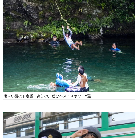
暑～い夏のド定番！高知の川遊びベストスポット5選