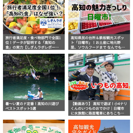
旅行者満足度・食べ物部門で全国1
高知県民の台所＆鉄板観光スポッ
位！データが証明する「高知の
ト「日曜市」！お土産に地元野
食」の実力【しぎんラボレポー
菜、ソウルフードまで なんでもそ
ト】
ろう高知の巨大街路市を徹底解
説！
暑～い夏のド定番！高知の川遊び
【動画あり】 高知で遊ぼ！小4ナリ
ベストスポット5選
くんのいつものおでかけ｜日曜市
に水族館に路面電車にあちこち巡
り