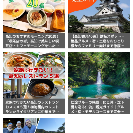
高知のおすすめモーニング20選！
【高知観光40選】鉄板スポット・
「喫茶店の街」高知で美味しい喫
絶品グルメ・宿・土産をおひとり
茶店・カフェモーニングをいただ
様からファミリー向けまで徹底解
きます！
説！
家族で行きたい高知のレストラン
仁淀ブルーの絶景！にこ淵・沈下
おススメ５選！植物園内のレスト
橋を巡る仁淀川観光ガイド｜グル
ランからイタリアンに中華まで楽
メ・宿・モデルコースまで完全網
しめる
羅！