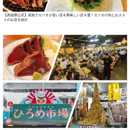
【高知県公式】高知でカツオが旨い店＆美味しい店９選！カツオの旬とおスス
メのお店を紹介