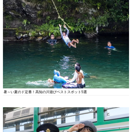
暑～い夏のド定番！高知の川遊びベストスポット5選