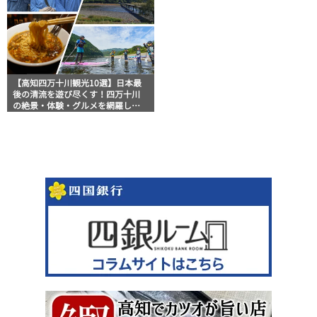
【高知四万十川観光10選】日本最
後の清流を遊び尽くす！四万十川
の絶景・体験・グルメを網羅した
おすすめガイド