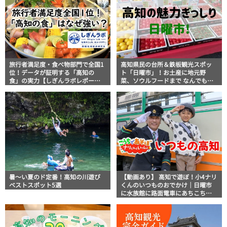
旅行者満足度・食べ物部門で全国1
高知県民の台所＆鉄板観光スポッ
位！データが証明する「高知の
ト「日曜市」！お土産に地元野
食」の実力【しぎんラボレポー
菜、ソウルフードまで なんでもそ
ト】
ろう高知の巨大街路市を徹底解
説！
暑～い夏のド定番！高知の川遊び
【動画あり】 高知で遊ぼ！小4ナリ
ベストスポット5選
くんのいつものおでかけ｜日曜市
に水族館に路面電車にあちこち巡
り