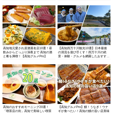
高知地元愛され居酒屋名店10選！昼
【高知四万十川観光10選】日本最後
飲みからどっぷり深夜まで 高知の酒
の清流を遊び尽くす！四万十川の絶
と肴を満喫！【高知グルメPro】
景・体験・グルメを網羅したおすすめ
ガイド
高知のおすすめモーニング20選！
【高知グルメPro】鰻！うなぎ！ウナ
「喫茶店の街」高知で美味しい喫茶
ギが食べたい！高知の鰻の旨い店美味