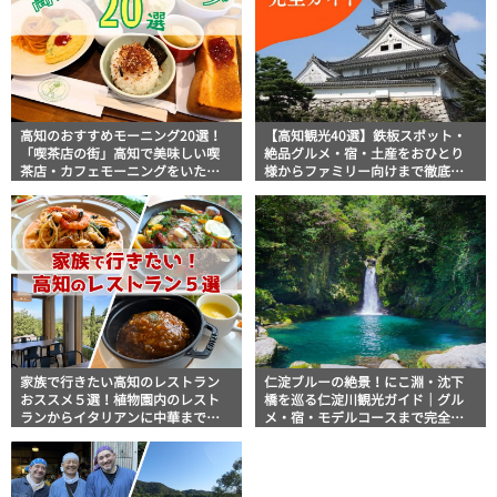
高知のおすすめモーニング20選！
【高知観光40選】鉄板スポット・
「喫茶店の街」高知で美味しい喫
絶品グルメ・宿・土産をおひとり
茶店・カフェモーニングをいただ
様からファミリー向けまで徹底解
きます！
説！
家族で行きたい高知のレストラン
仁淀ブルーの絶景！にこ淵・沈下
おススメ５選！植物園内のレスト
橋を巡る仁淀川観光ガイド｜グル
ランからイタリアンに中華まで楽
メ・宿・モデルコースまで完全網
しめる
羅！