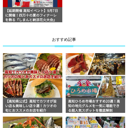
【延期開催 高知イベント】9月7日
に開催！四万十の夏のフィナーレ
を飾る『しまんと納涼花火大会』
おすすめ記事
【高知県公式】高知でカツオが旨
高知ひろめ市場おすすめ20選！高
い店＆美味しい店９選！カツオの
知の地元グルメを一気に堪能でき
旬とおススメのお店を紹介
る超人気スポットを徹底解剖