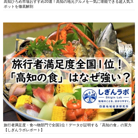
高知ひろめ市場おすすめ20選！高知の地元グルメを一気に堪能できる超人気ス
ポットを徹底解剖
旅行者満足度・食べ物部門で全国1位！データが証明する「高知の食」の実力
【しぎんラボレポート】