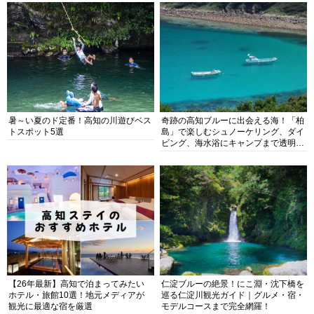
暑～い夏のド定番！高知の川遊びベス
奇跡の高知ブルーに出会える海！「柏
トスポット5選
島」で楽しむシュノーケリング、ダイ
ビング、海水浴にキャンプまで透明度
抜群の海の楽園を徹底紹介
【26年最新】高知で泊まってみたい
仁淀ブルーの絶景！にこ淵・沈下橋を
ホテル・旅館10選！地元メディアが
巡る仁淀川観光ガイド｜グルメ・宿・
観光に最適な宿を厳選
モデルコースまで完全網羅！