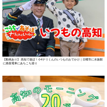
【動画あり】 高知で遊ぼ！小4ナリくんのいつものおでかけ｜日曜市に水族館
に路面電車にあちこち巡り