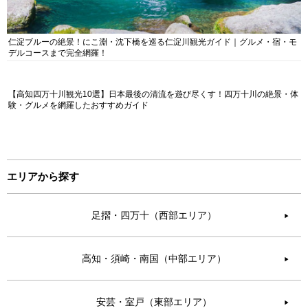
仁淀ブルーの絶景！にこ淵・沈下橋を巡る仁淀川観光ガイド｜グルメ・宿・モ
デルコースまで完全網羅！
【高知四万十川観光10選】日本最後の清流を遊び尽くす！四万十川の絶景・体
験・グルメを網羅したおすすめガイド
エリアから探す
足摺・四万十（西部エリア）
▶︎
高知・須崎・南国（中部エリア）
▶︎
安芸・室戸（東部エリア）
▶︎