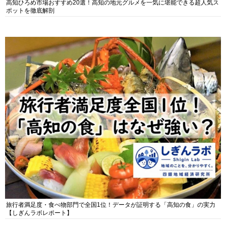
高知ひろめ市場おすすめ20選！高知の地元グルメを一気に堪能できる超人気ス
ポットを徹底解剖
旅行者満足度・食べ物部門で全国1位！データが証明する「高知の食」の実力
【しぎんラボレポート】