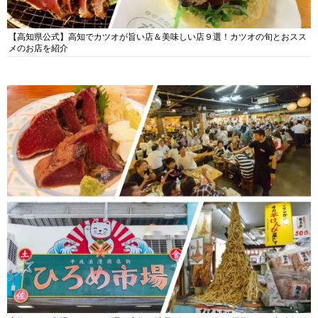
【高知県公式】高知でカツオが旨い店＆美味しい店９選！カツオの旬とおスス
メのお店を紹介