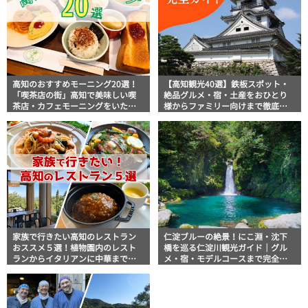
高知のおすすめモーニング20選！
【高知観光40選】鉄板スポット・
「喫茶店の街」高知で美味しい喫
絶品グルメ・宿・土産をおひとり
茶店・カフェモーニングをいただ
様からファミリー向けまで徹底解
きます！
説！
家族で行きたい高知のレストラン
仁淀ブルーの絶景！にこ淵・沈下
おススメ５選！植物園内のレスト
橋を巡る仁淀川観光ガイド｜グル
ランからイタリアンに中華まで楽
メ・宿・モデルコースまで完全網
しめる
羅！