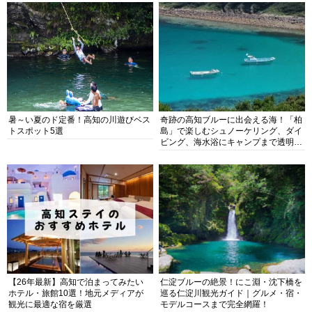
暑～い夏のド定番！高知の川遊びベス
奇跡の高知ブルーに出会える海！「柏
トスポット5選
島」で楽しむシュノーケリング、ダイ
ビング、海水浴にキャンプまで透明度
抜群の海の楽園を徹底紹介
【26年最新】高知で泊まってみたい
仁淀ブルーの絶景！にこ淵・沈下橋を
ホテル・旅館10選！地元メディアが
巡る仁淀川観光ガイド｜グルメ・宿・
観光に最適な宿を厳選
モデルコースまで完全網羅！