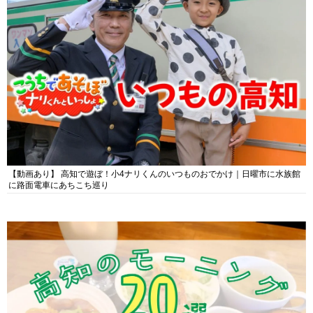
【動画あり】 高知で遊ぼ！小4ナリくんのいつものおでかけ｜日曜市に水族館
に路面電車にあちこち巡り