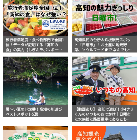
旅行者満足度・食べ物部門で全国1
高知県民の台所＆鉄板観光スポッ
位！データが証明する「高知の
ト「日曜市」！お土産に地元野
食」の実力【しぎんラボレポー
菜、ソウルフードまで なんでもそ
ト】
ろう高知の巨大街路市を徹底解
説！
暑～い夏のド定番！高知の川遊び
【動画あり】 高知で遊ぼ！小4ナリ
ベストスポット5選
くんのいつものおでかけ｜日曜市
に水族館に路面電車にあちこち巡
り