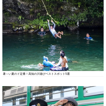
暑～い夏のド定番！高知の川遊びベストスポット5選