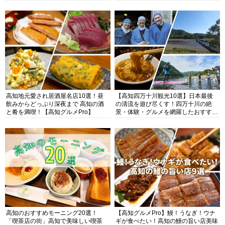
高知地元愛され居酒屋名店10選！昼
【高知四万十川観光10選】日本最後
飲みからどっぷり深夜まで 高知の酒
の清流を遊び尽くす！四万十川の絶
と肴を満喫！【高知グルメPro】
景・体験・グルメを網羅したおすすめ
ガイド
高知のおすすめモーニング20選！
【高知グルメPro】鰻！うなぎ！ウナ
「喫茶店の街」高知で美味しい喫茶
ギが食べたい！高知の鰻の旨い店美味