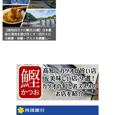
【高知四万十川観光10選】日本最
後の清流を遊び尽くす！四万十川
の絶景・体験・グルメを網羅した
おすすめガイド