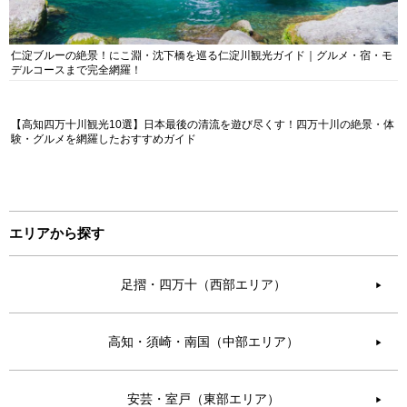
仁淀ブルーの絶景！にこ淵・沈下橋を巡る仁淀川観光ガイド｜グルメ・宿・モ
デルコースまで完全網羅！
【高知四万十川観光10選】日本最後の清流を遊び尽くす！四万十川の絶景・体
験・グルメを網羅したおすすめガイド
エリアから探す
足摺・四万十（西部エリア）
▶︎
高知・須崎・南国（中部エリア）
▶︎
安芸・室戸（東部エリア）
▶︎