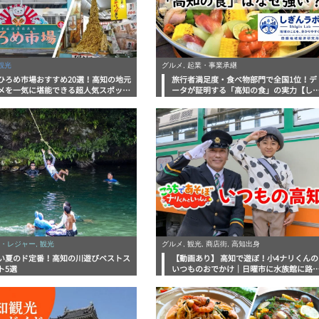
観光
グルメ, 起業・事業承継
ひろめ市場おすすめ20選！高知の地元
旅行者満足度・食べ物部門で全国1位！デ
メを一気に堪能できる超人気スポット
ータが証明する「高知の食」の実力【し
底解剖
んラボレポート】
・レジャー, 観光
グルメ, 観光, 商店街, 高知出身
い夏のド定番！高知の川遊びベストス
【動画あり】 高知で遊ぼ！小4ナリくんの
ト5選
いつものおでかけ｜日曜市に水族館に路
電車にあちこち巡り