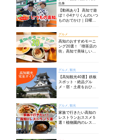
出身
【動画あり】 高知で遊
ぼ！小4ナリくんのいつ
ものおでかけ｜日曜市
に水族館に路面電車に
あちこち巡り
グルメ
高知のおすすめモーニ
ング20選！「喫茶店の
街」高知で美味しい喫
茶店・カフェモーニン
グをいただきます！
グルメ, 観光
【高知観光40選】鉄板
スポット・絶品グル
メ・宿・土産をおひと
り様からファミリー向
けまで徹底解説！
グルメ, 観光
家族で行きたい高知の
レストランおススメ５
選！植物園内のレスト
ランからイタリアンに
中華まで楽しめる