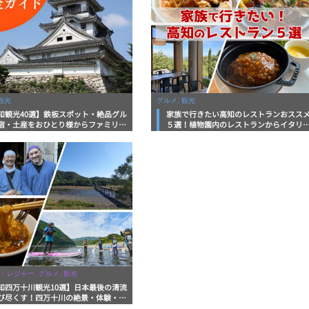
観光
グルメ, 観光
知観光40選】鉄板スポット・絶品グル
家族で行きたい高知のレストランおスス
宿・土産をおひとり様からファミリー
５選！植物園内のレストランからイタリ
まで徹底解説！
ンに中華まで楽しめる
・レジャー, グルメ, 観光
知四万十川観光10選】日本最後の清流
び尽くす！四万十川の絶景・体験・グ
を網羅したおすすめガイド