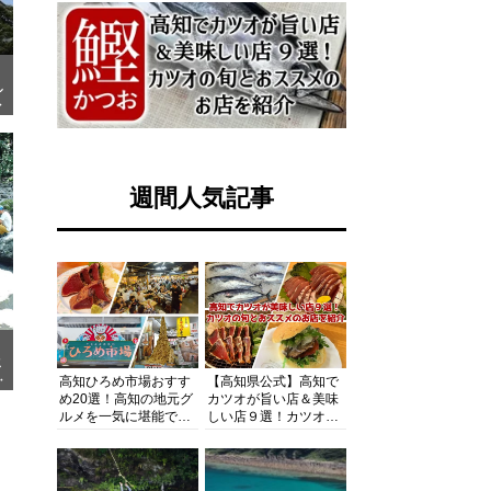
ル
ー
週間人気記事
メ
旅
高知ひろめ市場おすす
【高知県公式】高知で
め20選！高知の地元グ
カツオが旨い店＆美味
ルメを一気に堪能でき
しい店９選！カツオの
る超人気スポットを徹
旬とおススメのお店を
底解剖
紹介