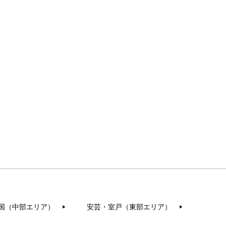
国（中部エリア）
安芸・室戸（東部エリア）
▶︎
▶︎