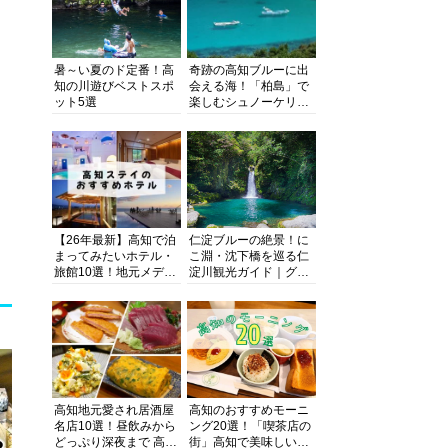
暑～い夏のド定番！高
奇跡の高知ブルーに出
知の川遊びベストスポ
会える海！「柏島」で
ット5選
楽しむシュノーケリン
グ、ダイビング、海水
浴にキャンプまで透明
度抜群の海の楽園を徹
底紹介
【26年最新】高知で泊
仁淀ブルーの絶景！に
まってみたいホテル・
こ淵・沈下橋を巡る仁
旅館10選！地元メディ
淀川観光ガイド｜グル
アが観光に最適な宿を
メ・宿・モデルコース
厳選
まで完全網羅！
高知地元愛され居酒屋
高知のおすすめモーニ
名店10選！昼飲みから
ング20選！「喫茶店の
どっぷり深夜まで 高知
街」高知で美味しい喫