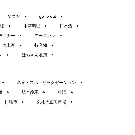
かつお
go to eat
▶︎
▶︎
理
中華料理
日本酒
▶︎
▶︎
▶︎
ディナー
モーニング
▶︎
▶︎
お土産
特産物
▶︎
▶︎
ン
はちきん地鶏
▶︎
▶︎
温泉・スパ・リラクゼーション
▶︎
▶︎
橋
坂本龍馬
桂浜
▶︎
▶︎
▶︎
日曜市
久礼大正町市場
▶︎
▶︎