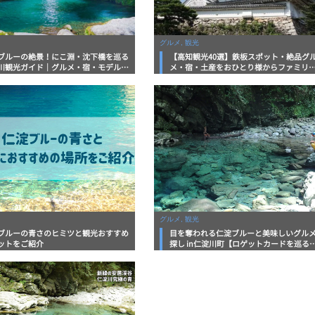
グルメ, 観光
ブルーの絶景！にこ淵・沈下橋を巡る
【高知観光40選】鉄板スポット・絶品グ
川観光ガイド｜グルメ・宿・モデルコ
メ・宿・土産をおひとり様からファミリ
まで完全網羅！
向けまで徹底解説！
グルメ, 観光
ブルーの青さのヒミツと観光おすすめ
目を奪われる仁淀ブルーと美味しいグル
ットをご紹介
探し in仁淀川町【ロゲットカードを巡る
第5弾】