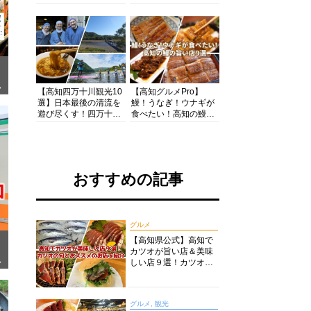
の酒と肴を満喫！【高
茶店・カフェモーニン
知グルメPro】
グをいただきます！
ぎ
【高知四万十川観光10
【高知グルメPro】
選】日本最後の清流を
鰻！うなぎ！ウナギが
遊び尽くす！四万十川
食べたい！高知の鰻の
の絶景・体験・グルメ
旨い店美味しい店９選
を網羅したおすすめガ
食いしんぼおじさんマ
イド
ッキー牧元の高知満腹
日記セレクション
おすすめの記事
グルメ
【高知県公式】高知で
カツオが旨い店＆美味
面
しい店９選！カツオの
旬とおススメのお店を
紹介
グルメ, 観光