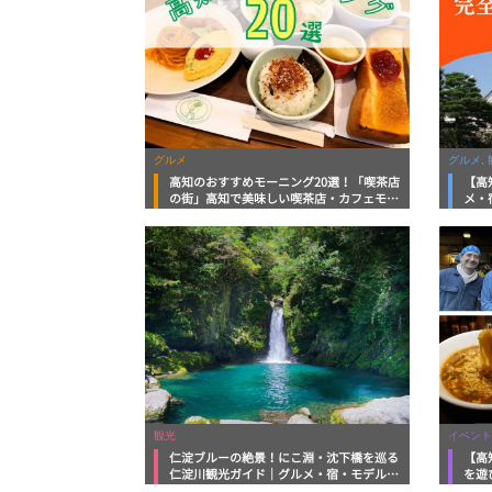
グルメ
グルメ, 
高知のおすすめモーニング20選！「喫茶店
【高
の街」高知で美味しい喫茶店・カフェモー
メ・
ニングをいただきます！
向け
観光
イベント
仁淀ブルーの絶景！にこ淵・沈下橋を巡る
【高
仁淀川観光ガイド｜グルメ・宿・モデルコ
を遊
ースまで完全網羅！
ルメ