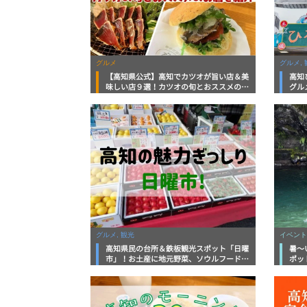
グルメ
グルメ, 
【高知県公式】高知でカツオが旨い店＆美
高知
味しい店９選！カツオの旬とおススメのお
グル
店を紹介
を徹
グルメ, 観光
イベント
高知県民の台所＆鉄板観光スポット「日曜
暑～
市」！お土産に地元野菜、ソウルフードま
ポッ
で なんでもそろう高知の巨大街路市を徹
底解説！