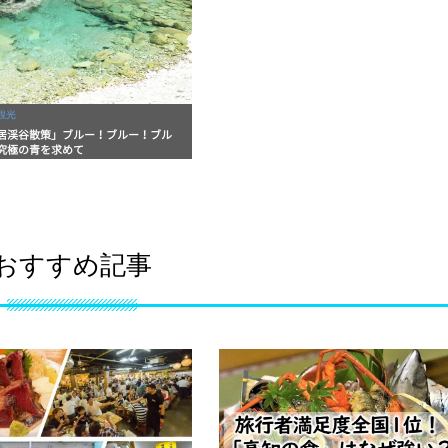
観光
居渓谷散策」ブルー！ブルー！ブル
究極の青を求めて
おすすめ記事