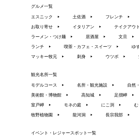
グルメ一覧
エスニック
土佐酒
フレンチ
▶︎
▶︎
▶︎
お取り寄せ
イタリアン
テイクアウ
▶︎
▶︎
ラーメン・つけ麺
居酒屋
文旦
▶︎
▶︎
▶︎
ランチ
喫茶・カフェ・スイーツ
ゆ
▶︎
▶︎
マッキー牧元
刺身
ウツボ
▶︎
▶︎
▶︎
観光名所一覧
モデルコース
名所・観光施設
自然
▶︎
▶︎
美術館・博物館
高知城
足摺岬
▶︎
▶︎
▶︎
室戸岬
モネの庭
にこ渕
む
▶︎
▶︎
▶︎
牧野植物園
龍河洞
長宗我部
▶︎
▶︎
▶︎
イベント・レジャースポット一覧