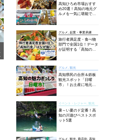
高知ひろめ市場おすす
め20選！高知の地元グ
ルメを一気に堪能でき
る超人気スポットを徹
底解剖
グルメ, 起業・事業承継
旅行者満足度・食べ物
部門で全国1位！データ
が証明する「高知の
メ
食」の実力【しぎんラ
ア
ボレポート】
グルメ, 観光
高知県民の台所＆鉄板
観光スポット「日曜
市」！お土産に地元野
菜、ソウルフードまで
なんでもそろう高知の
巨大街路市を徹底解
イベント・レジャー, 観光
説！
暑～い夏のド定番！高
知の川遊びベストスポ
ット5選
グルメ, 観光, 商店街, 高知