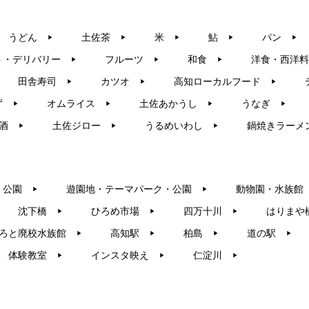
うどん
土佐茶
米
鮎
パン
▶︎
▶︎
▶︎
▶︎
▶︎
ト・デリバリー
フルーツ
和食
洋食・西洋料
▶︎
▶︎
▶︎
田舎寿司
カツオ
高知ローカルフード
▶︎
▶︎
▶︎
ず
オムライス
土佐あかうし
うなぎ
▶︎
▶︎
▶︎
▶︎
酒
土佐ジロー
うるめいわし
鍋焼きラーメ
▶︎
▶︎
▶︎
・公園
遊園地・テーマパーク・公園
動物園・水族館
▶︎
▶︎
沈下橋
ひろめ市場
四万十川
はりまや
▶︎
▶︎
▶︎
ろと廃校水族館
高知駅
柏島
道の駅
▶︎
▶︎
▶︎
▶︎
体験教室
インスタ映え
仁淀川
▶︎
▶︎
▶︎