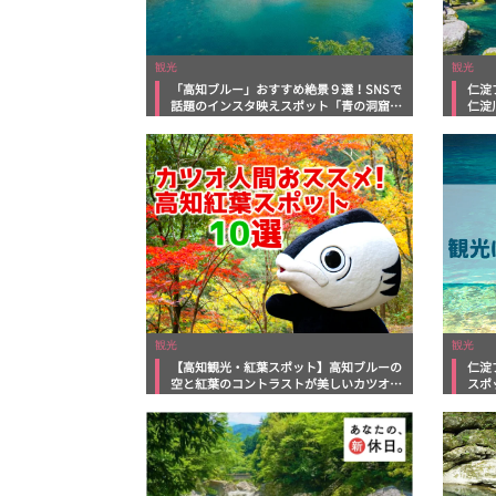
観光
観光
「高知ブルー」おすすめ絶景９選！SNSで
仁淀
話題のインスタ映えスポット「青の洞窟」
仁淀
に清流や滝まで地図付きでご紹介
ース
観光
観光
【高知観光・紅葉スポット】高知ブルーの
仁淀
空と紅葉のコントラストが美しいカツオ人
スポ
間おススメ紅葉スポット10選！