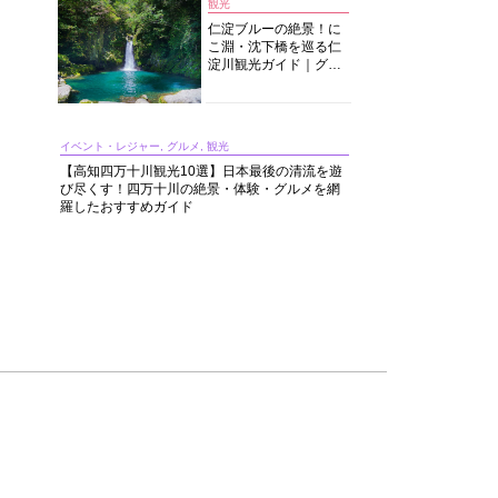
観光
仁淀ブルーの絶景！に
こ淵・沈下橋を巡る仁
淀川観光ガイド｜グル
メ・宿・モデルコース
まで完全網羅！
イベント・レジャー, グルメ, 観光
【高知四万十川観光10選】日本最後の清流を遊
び尽くす！四万十川の絶景・体験・グルメを網
羅したおすすめガイド