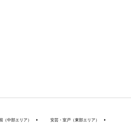
国（中部エリア）
安芸・室戸（東部エリア）
▶︎
▶︎