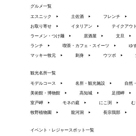
グルメ一覧
エスニック
土佐酒
フレンチ
▶︎
▶︎
▶︎
お取り寄せ
イタリアン
テイクアウ
▶︎
▶︎
ラーメン・つけ麺
居酒屋
文旦
▶︎
▶︎
▶︎
ランチ
喫茶・カフェ・スイーツ
ゆ
▶︎
▶︎
マッキー牧元
刺身
ウツボ
▶︎
▶︎
▶︎
観光名所一覧
モデルコース
名所・観光施設
自然
▶︎
▶︎
美術館・博物館
高知城
足摺岬
▶︎
▶︎
▶︎
室戸岬
モネの庭
にこ渕
む
▶︎
▶︎
▶︎
牧野植物園
龍河洞
長宗我部
▶︎
▶︎
▶︎
イベント・レジャースポット一覧