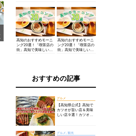
の酒と肴を満喫！【高
の絶景・体験・グルメ
知グルメPro】
を網羅したおすすめガ
イド
メ
ア
高知のおすすめモーニ
高知のおすすめモーニ
ング20選！「喫茶店の
ング20選！「喫茶店の
街」高知で美味しい喫
街」高知で美味しい喫
茶店・カフェモーニン
茶店・カフェモーニン
グをいただきます！
グをいただきます！
おすすめの記事
グルメ
【高知県公式】高知で
カツオが旨い店＆美味
しい店９選！カツオの
旬とおススメのお店を
紹介
グルメ, 観光