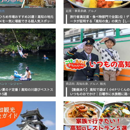
観光
起業・事業承継, グルメ
ひろめ市場おすすめ20選！高知の地元
旅行者満足度・食べ物部門で全国1位！デ
メを一気に堪能できる超人気スポット
ータが証明する「高知の食」の実力【し
底解剖
んラボレポート】
イベント・レジャー
商店街, 高知出身, グルメ, 観光
い夏のド定番！高知の川遊びベストス
【動画あり】 高知で遊ぼ！小4ナリくんの
ト5選
いつものおでかけ｜日曜市に水族館に路
電車にあちこち巡り