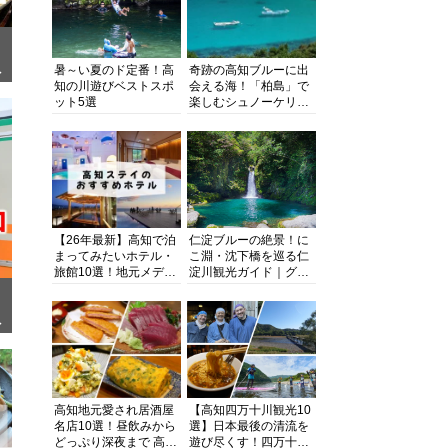
暑～い夏のド定番！高
奇跡の高知ブルーに出
ぎ
知の川遊びベストスポ
会える海！「柏島」で
ット5選
楽しむシュノーケリン
グ、ダイビング、海水
浴にキャンプまで透明
度抜群の海の楽園を徹
底紹介
【26年最新】高知で泊
仁淀ブルーの絶景！に
まってみたいホテル・
こ淵・沈下橋を巡る仁
旅館10選！地元メディ
淀川観光ガイド｜グル
アが観光に最適な宿を
メ・宿・モデルコース
厳選
まで完全網羅！
面
高知地元愛され居酒屋
【高知四万十川観光10
名店10選！昼飲みから
選】日本最後の清流を
どっぷり深夜まで 高知
遊び尽くす！四万十川