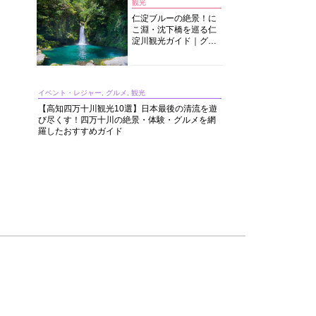
観光
仁淀ブルーの絶景！に
こ淵・沈下橋を巡る仁
淀川観光ガイド｜グル
メ・宿・モデルコース
まで完全網羅！
イベント・レジャー, グルメ, 観光
【高知四万十川観光10選】日本最後の清流を遊
び尽くす！四万十川の絶景・体験・グルメを網
羅したおすすめガイド