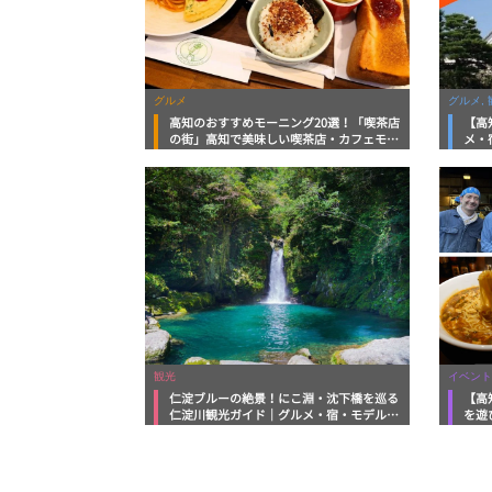
グルメ
グルメ, 
高知のおすすめモーニング20選！「喫茶店
【高
の街」高知で美味しい喫茶店・カフェモー
メ・
ニングをいただきます！
向け
観光
イベント
仁淀ブルーの絶景！にこ淵・沈下橋を巡る
【高
仁淀川観光ガイド｜グルメ・宿・モデルコ
を遊
ースまで完全網羅！
ルメ