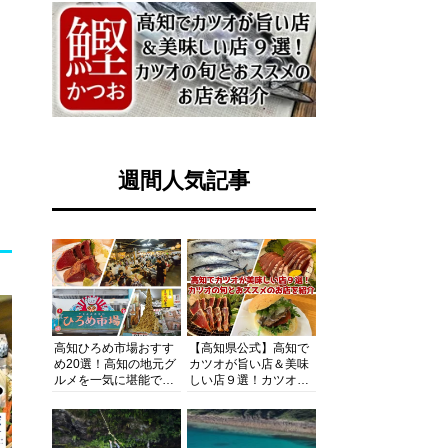
週間人気記事
高知ひろめ市場おすす
【高知県公式】高知で
め20選！高知の地元グ
カツオが旨い店＆美味
ルメを一気に堪能でき
しい店９選！カツオの
る超人気スポットを徹
旬とおススメのお店を
底解剖
紹介