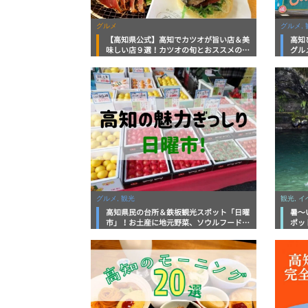
グルメ
グルメ, 
【高知県公式】高知でカツオが旨い店＆美
高知
味しい店９選！カツオの旬とおススメのお
グル
店を紹介
を徹
グルメ, 観光
観光, 
高知県民の台所＆鉄板観光スポット「日曜
暑～
市」！お土産に地元野菜、ソウルフードま
ポッ
で なんでもそろう高知の巨大街路市を徹
底解説！