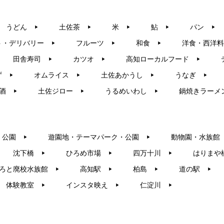
うどん
土佐茶
米
鮎
パン
▶︎
▶︎
▶︎
▶︎
▶︎
ト・デリバリー
フルーツ
和食
洋食・西洋料
▶︎
▶︎
▶︎
田舎寿司
カツオ
高知ローカルフード
▶︎
▶︎
▶︎
ず
オムライス
土佐あかうし
うなぎ
▶︎
▶︎
▶︎
▶︎
酒
土佐ジロー
うるめいわし
鍋焼きラーメ
▶︎
▶︎
▶︎
・公園
遊園地・テーマパーク・公園
動物園・水族館
▶︎
▶︎
沈下橋
ひろめ市場
四万十川
はりまや
▶︎
▶︎
▶︎
ろと廃校水族館
高知駅
柏島
道の駅
▶︎
▶︎
▶︎
▶︎
体験教室
インスタ映え
仁淀川
▶︎
▶︎
▶︎