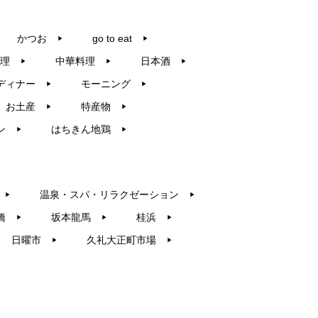
かつお
go to eat
▶︎
▶︎
理
中華料理
日本酒
▶︎
▶︎
▶︎
ディナー
モーニング
▶︎
▶︎
お土産
特産物
▶︎
▶︎
ン
はちきん地鶏
▶︎
▶︎
温泉・スパ・リラクゼーション
▶︎
▶︎
橋
坂本龍馬
桂浜
▶︎
▶︎
▶︎
日曜市
久礼大正町市場
▶︎
▶︎