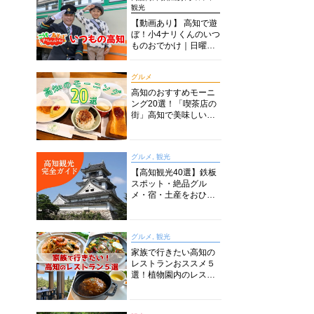
観光
【動画あり】 高知で遊
ぼ！小4ナリくんのいつ
ものおでかけ｜日曜市
に水族館に路面電車に
あちこち巡り
グルメ
高知のおすすめモーニ
ング20選！「喫茶店の
街」高知で美味しい喫
茶店・カフェモーニン
グをいただきます！
グルメ, 観光
【高知観光40選】鉄板
スポット・絶品グル
メ・宿・土産をおひと
り様からファミリー向
けまで徹底解説！
グルメ, 観光
家族で行きたい高知の
レストランおススメ５
選！植物園内のレスト
ランからイタリアンに
中華まで楽しめる