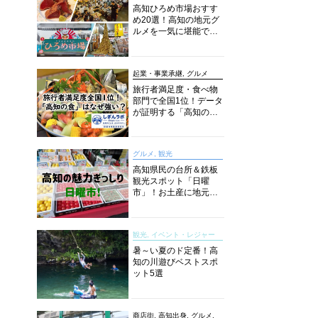
高知ひろめ市場おすす
め20選！高知の地元グ
ルメを一気に堪能でき
る超人気スポットを徹
底解剖
起業・事業承継, グルメ
旅行者満足度・食べ物
部門で全国1位！データ
が証明する「高知の
食」の実力【しぎんラ
ボレポート】
グルメ, 観光
高知県民の台所＆鉄板
観光スポット「日曜
市」！お土産に地元野
菜、ソウルフードまで
なんでもそろう高知の
巨大街路市を徹底解
観光, イベント・レジャー
説！
暑～い夏のド定番！高
知の川遊びベストスポ
ット5選
商店街, 高知出身, グルメ,