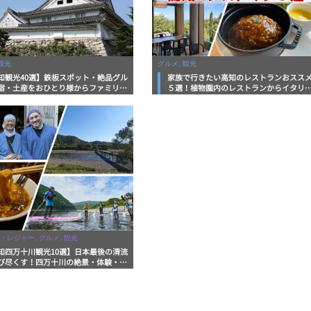
観光
グルメ, 観光
知観光40選】鉄板スポット・絶品グル
家族で行きたい高知のレストランおスス
宿・土産をおひとり様からファミリー
５選！植物園内のレストランからイタリ
まで徹底解説！
ンに中華まで楽しめる
・レジャー, グルメ, 観光
知四万十川観光10選】日本最後の清流
び尽くす！四万十川の絶景・体験・グ
を網羅したおすすめガイド