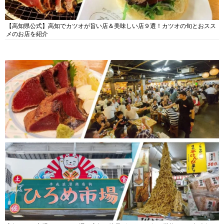
【高知県公式】高知でカツオが旨い店＆美味しい店９選！カツオの旬とおスス
メのお店を紹介