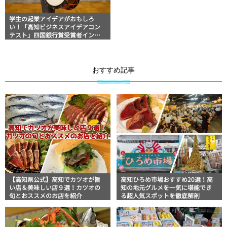
学生の起業アイデアがおもしろ
い！「高知ビジネスアイデアコン
テスト」四国銀行賞受賞者インタ
ビュー
おすすめ記事
【高知県公式】高知でカツオが旨
高知ひろめ市場おすすめ20選！高
い店＆美味しい店９選！カツオの
知の地元グルメを一気に堪能でき
旬とおススメのお店を紹介
る超人気スポットを徹底解剖