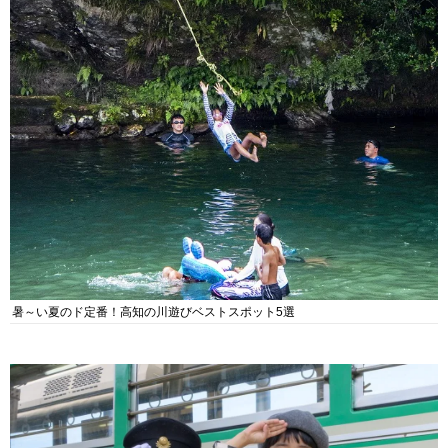
暑～い夏のド定番！高知の川遊びベストスポット5選