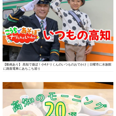
【動画あり】 高知で遊ぼ！小4ナリくんのいつものおでかけ｜日曜市に水族館
に路面電車にあちこち巡り