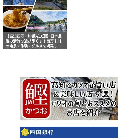
【高知四万十川観光10選】日本最
後の清流を遊び尽くす！四万十川
の絶景・体験・グルメを網羅した
おすすめガイド