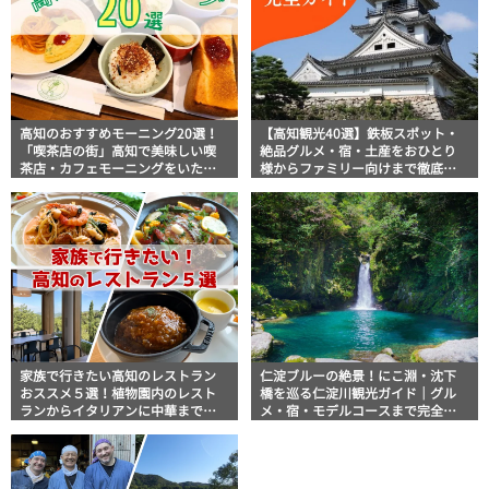
高知のおすすめモーニング20選！
【高知観光40選】鉄板スポット・
「喫茶店の街」高知で美味しい喫
絶品グルメ・宿・土産をおひとり
茶店・カフェモーニングをいただ
様からファミリー向けまで徹底解
きます！
説！
家族で行きたい高知のレストラン
仁淀ブルーの絶景！にこ淵・沈下
おススメ５選！植物園内のレスト
橋を巡る仁淀川観光ガイド｜グル
ランからイタリアンに中華まで楽
メ・宿・モデルコースまで完全網
しめる
羅！