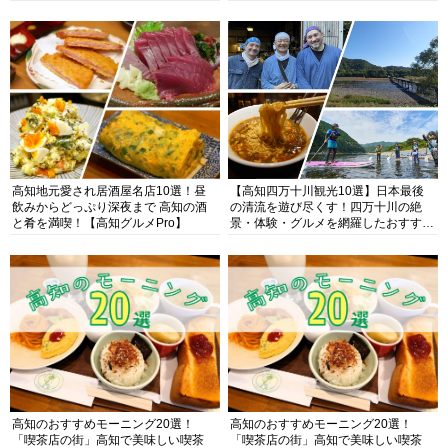
高知地元愛され居酒屋名店10選！昼
【高知四万十川観光10選】日本最後
飲みからどっぷり深夜まで 高知の酒
の清流を遊び尽くす！四万十川の絶
と肴を満喫！【高知グルメPro】
景・体験・グルメを網羅したおすすめ
ガイド
高知のおすすめモーニング20選！
高知のおすすめモーニング20選！
「喫茶店の街」高知で美味しい喫茶
「喫茶店の街」高知で美味しい喫茶