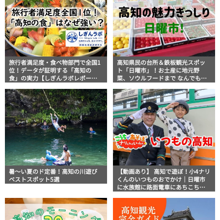
旅行者満足度・食べ物部門で全国1
高知県民の台所＆鉄板観光スポッ
位！データが証明する「高知の
ト「日曜市」！お土産に地元野
食」の実力【しぎんラボレポー
菜、ソウルフードまで なんでもそ
ト】
ろう高知の巨大街路市を徹底解
説！
暑～い夏のド定番！高知の川遊び
【動画あり】 高知で遊ぼ！小4ナリ
ベストスポット5選
くんのいつものおでかけ｜日曜市
に水族館に路面電車にあちこち巡
り