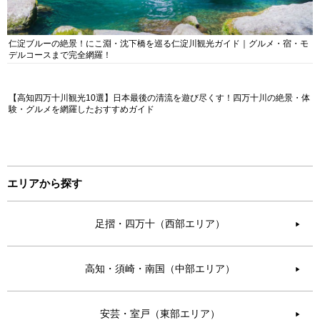
仁淀ブルーの絶景！にこ淵・沈下橋を巡る仁淀川観光ガイド｜グルメ・宿・モ
デルコースまで完全網羅！
【高知四万十川観光10選】日本最後の清流を遊び尽くす！四万十川の絶景・体
験・グルメを網羅したおすすめガイド
エリアから探す
足摺・四万十（西部エリア）
▶︎
高知・須崎・南国（中部エリア）
▶︎
安芸・室戸（東部エリア）
▶︎