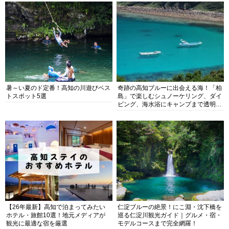
暑～い夏のド定番！高知の川遊びベス
奇跡の高知ブルーに出会える海！「柏
トスポット5選
島」で楽しむシュノーケリング、ダイ
ビング、海水浴にキャンプまで透明度
抜群の海の楽園を徹底紹介
【26年最新】高知で泊まってみたい
仁淀ブルーの絶景！にこ淵・沈下橋を
ホテル・旅館10選！地元メディアが
巡る仁淀川観光ガイド｜グルメ・宿・
観光に最適な宿を厳選
モデルコースまで完全網羅！