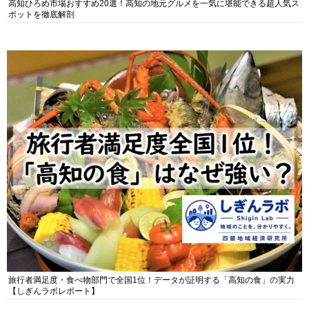
高知ひろめ市場おすすめ20選！高知の地元グルメを一気に堪能できる超人気ス
ポットを徹底解剖
旅行者満足度・食べ物部門で全国1位！データが証明する「高知の食」の実力
【しぎんラボレポート】