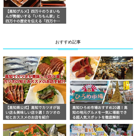
【高知グルメ】四万十のうまいも
んが勢揃いする「いちもん家」と
四万十の歴史を伝える「四万十市
郷土博物館」ほっとこうちオスス
メ情報
おすすめ記事
【高知県公式】高知でカツオが旨
高知ひろめ市場おすすめ20選！高
い店＆美味しい店９選！カツオの
知の地元グルメを一気に堪能でき
旬とおススメのお店を紹介
る超人気スポットを徹底解剖