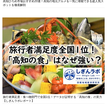
高知ひろめ市場おすすめ20選！高知の地元グルメを一気に堪能できる超人気ス
ポットを徹底解剖
旅行者満足度・食べ物部門で全国1位！データが証明する「高知の食」の実力
【しぎんラボレポート】