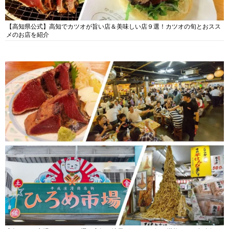
【高知県公式】高知でカツオが旨い店＆美味しい店９選！カツオの旬とおスス
メのお店を紹介