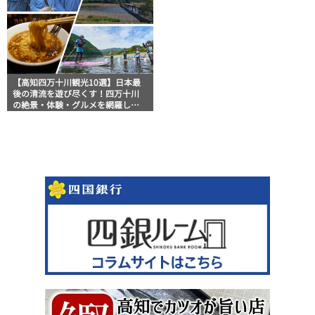
【高知四万十川観光10選】日本最
後の清流を遊び尽くす！四万十川
の絶景・体験・グルメを網羅した
おすすめガイド