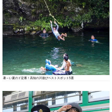
暑～い夏のド定番！高知の川遊びベストスポット5選