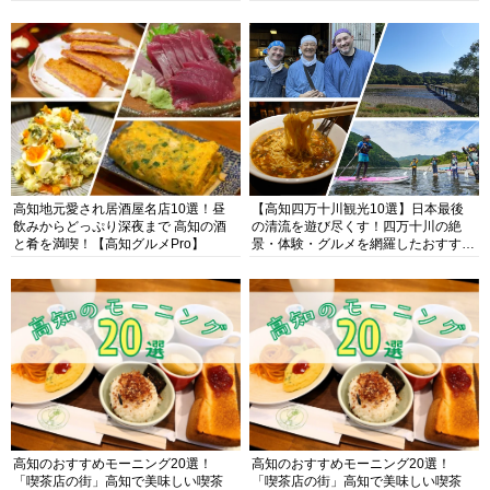
高知地元愛され居酒屋名店10選！昼
【高知四万十川観光10選】日本最後
飲みからどっぷり深夜まで 高知の酒
の清流を遊び尽くす！四万十川の絶
と肴を満喫！【高知グルメPro】
景・体験・グルメを網羅したおすすめ
ガイド
高知のおすすめモーニング20選！
高知のおすすめモーニング20選！
「喫茶店の街」高知で美味しい喫茶
「喫茶店の街」高知で美味しい喫茶