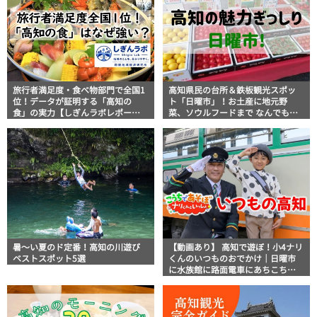
旅行者満足度・食べ物部門で全国1
高知県民の台所＆鉄板観光スポッ
位！データが証明する「高知の
ト「日曜市」！お土産に地元野
食」の実力【しぎんラボレポー
菜、ソウルフードまで なんでもそ
ト】
ろう高知の巨大街路市を徹底解
説！
暑～い夏のド定番！高知の川遊び
【動画あり】 高知で遊ぼ！小4ナリ
ベストスポット5選
くんのいつものおでかけ｜日曜市
に水族館に路面電車にあちこち巡
り