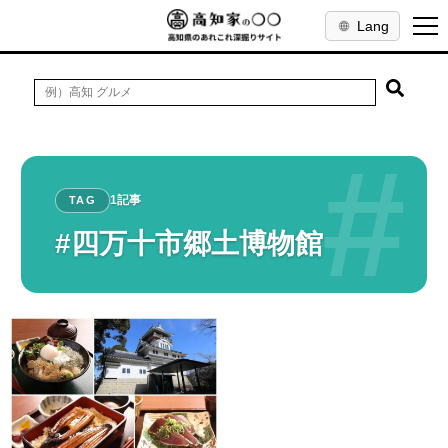
Lang
#
1記事
TAG
#四万十市郷土博物館