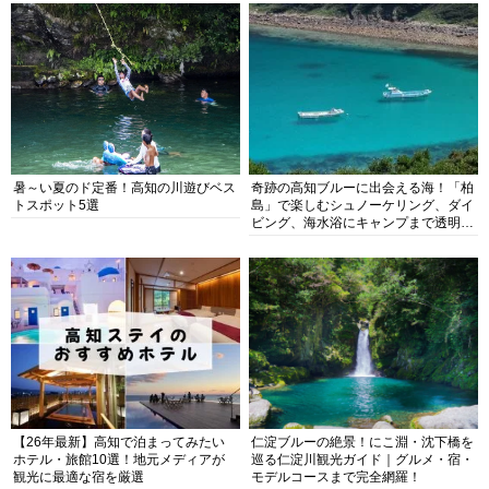
暑～い夏のド定番！高知の川遊びベス
奇跡の高知ブルーに出会える海！「柏
トスポット5選
島」で楽しむシュノーケリング、ダイ
ビング、海水浴にキャンプまで透明度
抜群の海の楽園を徹底紹介
【26年最新】高知で泊まってみたい
仁淀ブルーの絶景！にこ淵・沈下橋を
ホテル・旅館10選！地元メディアが
巡る仁淀川観光ガイド｜グルメ・宿・
観光に最適な宿を厳選
モデルコースまで完全網羅！