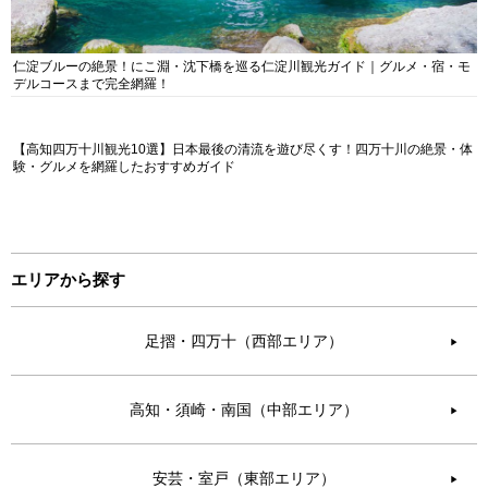
仁淀ブルーの絶景！にこ淵・沈下橋を巡る仁淀川観光ガイド｜グルメ・宿・モ
デルコースまで完全網羅！
【高知四万十川観光10選】日本最後の清流を遊び尽くす！四万十川の絶景・体
験・グルメを網羅したおすすめガイド
エリアから探す
足摺・四万十（西部エリア）
▶︎
高知・須崎・南国（中部エリア）
▶︎
安芸・室戸（東部エリア）
▶︎