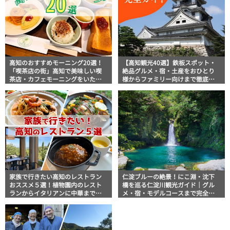
高知のおすすめモーニング20選！
【高知観光40選】鉄板スポット・
「喫茶店の街」高知で美味しい喫
絶品グルメ・宿・土産をおひとり
茶店・カフェモーニングをいただ
様からファミリー向けまで徹底解
きます！
説！
家族で行きたい高知のレストラン
仁淀ブルーの絶景！にこ淵・沈下
おススメ５選！植物園内のレスト
橋を巡る仁淀川観光ガイド｜グル
ランからイタリアンに中華まで楽
メ・宿・モデルコースまで完全網
しめる
羅！