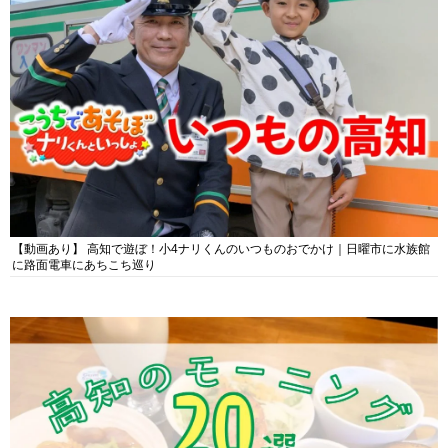
【動画あり】 高知で遊ぼ！小4ナリくんのいつものおでかけ｜日曜市に水族館
に路面電車にあちこち巡り