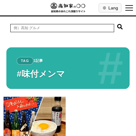
Lang
#
1記事
TAG
#味付メンマ