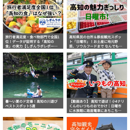
旅行者満足度・食べ物部門で全国1
高知県民の台所＆鉄板観光スポッ
位！データが証明する「高知の
ト「日曜市」！お土産に地元野
食」の実力【しぎんラボレポー
菜、ソウルフードまで なんでもそ
ト】
ろう高知の巨大街路市を徹底解
説！
暑～い夏のド定番！高知の川遊び
【動画あり】 高知で遊ぼ！小4ナリ
ベストスポット5選
くんのいつものおでかけ｜日曜市
に水族館に路面電車にあちこち巡
り