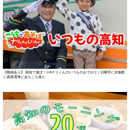
【動画あり】 高知で遊ぼ！小4ナリくんのいつものおでかけ｜日曜市に水族館
に路面電車にあちこち巡り