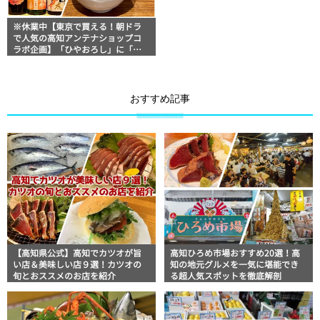
※休業中【東京で買える！朝ドラ
で人気の高知アンテナショップコ
ラボ企画】「ひやおろし」に「秋
あがり」！高知の秋を味覚で楽し
む土佐酒におつまみ
おすすめ記事
【高知県公式】高知でカツオが旨
高知ひろめ市場おすすめ20選！高
い店＆美味しい店９選！カツオの
知の地元グルメを一気に堪能でき
旬とおススメのお店を紹介
る超人気スポットを徹底解剖