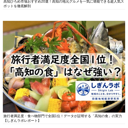
高知ひろめ市場おすすめ20選！高知の地元グルメを一気に堪能できる超人気ス
ポットを徹底解剖
旅行者満足度・食べ物部門で全国1位！データが証明する「高知の食」の実力
【しぎんラボレポート】