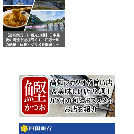
【高知四万十川観光10選】日本最
後の清流を遊び尽くす！四万十川
の絶景・体験・グルメを網羅した
おすすめガイド