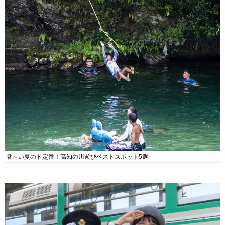
暑～い夏のド定番！高知の川遊びベストスポット5選