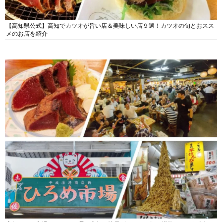
【高知県公式】高知でカツオが旨い店＆美味しい店９選！カツオの旬とおスス
メのお店を紹介