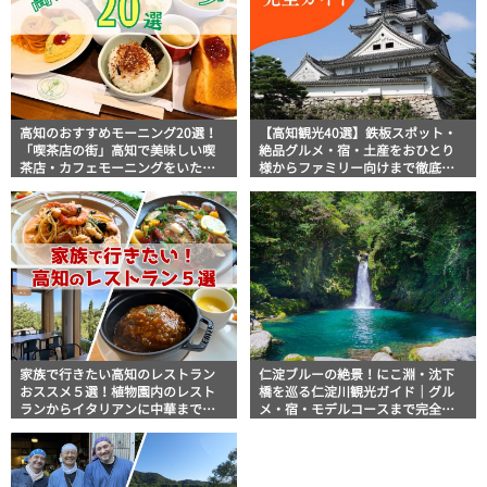
高知のおすすめモーニング20選！
【高知観光40選】鉄板スポット・
「喫茶店の街」高知で美味しい喫
絶品グルメ・宿・土産をおひとり
茶店・カフェモーニングをいただ
様からファミリー向けまで徹底解
きます！
説！
家族で行きたい高知のレストラン
仁淀ブルーの絶景！にこ淵・沈下
おススメ５選！植物園内のレスト
橋を巡る仁淀川観光ガイド｜グル
ランからイタリアンに中華まで楽
メ・宿・モデルコースまで完全網
しめる
羅！