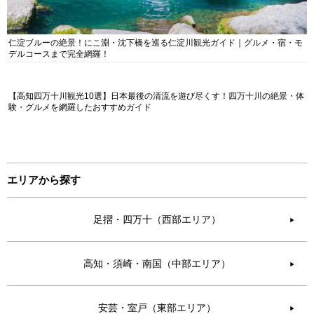
仁淀ブルーの絶景！にこ淵・沈下橋を巡る仁淀川観光ガイド｜グルメ・宿・モ
デルコースまで完全網羅！
【高知四万十川観光10選】日本最後の清流を遊び尽くす！四万十川の絶景・体
験・グルメを網羅したおすすめガイド
エリアから探す
足摺・四万十（西部エリア）
▶︎
高知・須崎・南国（中部エリア）
▶︎
安芸・室戸（東部エリア）
▶︎