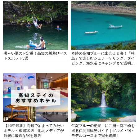
暑～い夏のド定番！高知の川遊びベス
奇跡の高知ブルーに出会える海！「柏
トスポット5選
島」で楽しむシュノーケリング、ダイ
ビング、海水浴にキャンプまで透明度
抜群の海の楽園を徹底紹介
【26年最新】高知で泊まってみたい
仁淀ブルーの絶景！にこ淵・沈下橋を
ホテル・旅館10選！地元メディアが
巡る仁淀川観光ガイド｜グルメ・宿・
観光に最適な宿を厳選
モデルコースまで完全網羅！