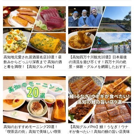
高知地元愛され居酒屋名店10選！昼
【高知四万十川観光10選】日本最後
飲みからどっぷり深夜まで 高知の酒
の清流を遊び尽くす！四万十川の絶
と肴を満喫！【高知グルメPro】
景・体験・グルメを網羅したおすすめ
ガイド
高知のおすすめモーニング20選！
【高知グルメPro】鰻！うなぎ！ウナ
「喫茶店の街」高知で美味しい喫茶
ギが食べたい！高知の鰻の旨い店美味