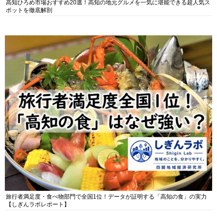
高知ひろめ市場おすすめ20選！高知の地元グルメを一気に堪能できる超人気ス
ポットを徹底解剖
旅行者満足度・食べ物部門で全国1位！データが証明する「高知の食」の実力
【しぎんラボレポート】