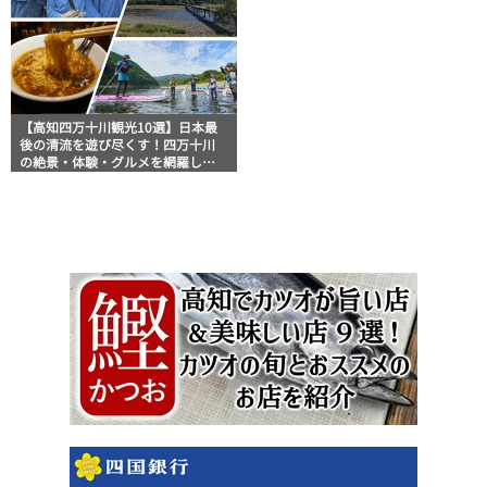
【高知四万十川観光10選】日本最
後の清流を遊び尽くす！四万十川
の絶景・体験・グルメを網羅した
おすすめガイド