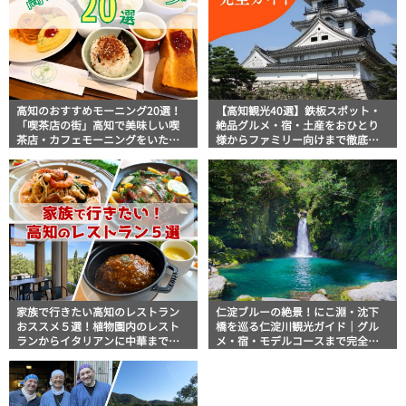
高知のおすすめモーニング20選！
【高知観光40選】鉄板スポット・
「喫茶店の街」高知で美味しい喫
絶品グルメ・宿・土産をおひとり
茶店・カフェモーニングをいただ
様からファミリー向けまで徹底解
きます！
説！
家族で行きたい高知のレストラン
仁淀ブルーの絶景！にこ淵・沈下
おススメ５選！植物園内のレスト
橋を巡る仁淀川観光ガイド｜グル
ランからイタリアンに中華まで楽
メ・宿・モデルコースまで完全網
しめる
羅！