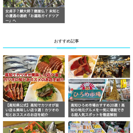
女貞子？鯖大師？磨崖仏？ 未知と
の遭遇の連続「お遍路ガイドツア
ー」へ
おすすめ記事
【高知県公式】高知でカツオが旨
高知ひろめ市場おすすめ20選！高
い店＆美味しい店９選！カツオの
知の地元グルメを一気に堪能でき
旬とおススメのお店を紹介
る超人気スポットを徹底解剖