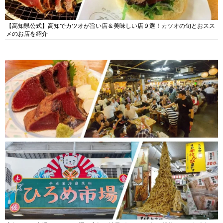
【高知県公式】高知でカツオが旨い店＆美味しい店９選！カツオの旬とおスス
メのお店を紹介