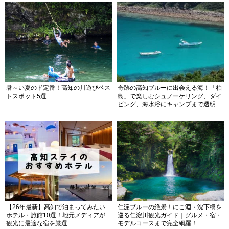
暑～い夏のド定番！高知の川遊びベス
奇跡の高知ブルーに出会える海！「柏
トスポット5選
島」で楽しむシュノーケリング、ダイ
ビング、海水浴にキャンプまで透明度
抜群の海の楽園を徹底紹介
【26年最新】高知で泊まってみたい
仁淀ブルーの絶景！にこ淵・沈下橋を
ホテル・旅館10選！地元メディアが
巡る仁淀川観光ガイド｜グルメ・宿・
観光に最適な宿を厳選
モデルコースまで完全網羅！