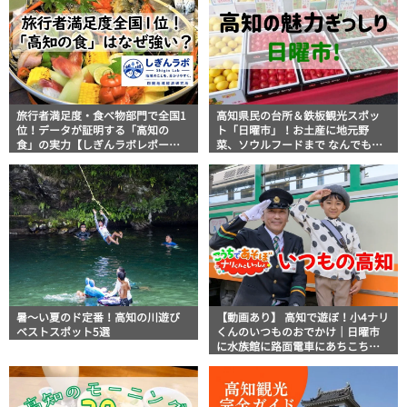
旅行者満足度・食べ物部門で全国1
高知県民の台所＆鉄板観光スポッ
位！データが証明する「高知の
ト「日曜市」！お土産に地元野
食」の実力【しぎんラボレポー
菜、ソウルフードまで なんでもそ
ト】
ろう高知の巨大街路市を徹底解
説！
暑～い夏のド定番！高知の川遊び
【動画あり】 高知で遊ぼ！小4ナリ
ベストスポット5選
くんのいつものおでかけ｜日曜市
に水族館に路面電車にあちこち巡
り