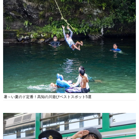
暑～い夏のド定番！高知の川遊びベストスポット5選