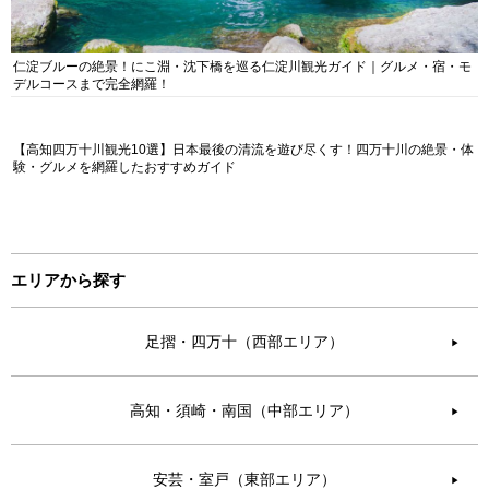
仁淀ブルーの絶景！にこ淵・沈下橋を巡る仁淀川観光ガイド｜グルメ・宿・モ
デルコースまで完全網羅！
【高知四万十川観光10選】日本最後の清流を遊び尽くす！四万十川の絶景・体
験・グルメを網羅したおすすめガイド
エリアから探す
足摺・四万十（西部エリア）
▶︎
高知・須崎・南国（中部エリア）
▶︎
安芸・室戸（東部エリア）
▶︎