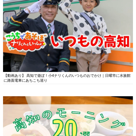
【動画あり】 高知で遊ぼ！小4ナリくんのいつものおでかけ｜日曜市に水族館
に路面電車にあちこち巡り