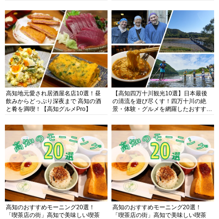
高知地元愛され居酒屋名店10選！昼
【高知四万十川観光10選】日本最後
飲みからどっぷり深夜まで 高知の酒
の清流を遊び尽くす！四万十川の絶
と肴を満喫！【高知グルメPro】
景・体験・グルメを網羅したおすすめ
ガイド
高知のおすすめモーニング20選！
高知のおすすめモーニング20選！
「喫茶店の街」高知で美味しい喫茶
「喫茶店の街」高知で美味しい喫茶