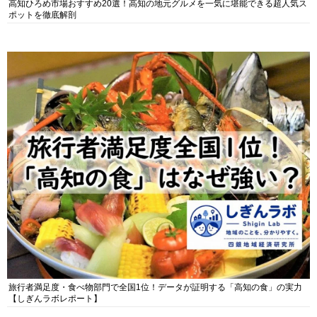
高知ひろめ市場おすすめ20選！高知の地元グルメを一気に堪能できる超人気ス
ポットを徹底解剖
旅行者満足度・食べ物部門で全国1位！データが証明する「高知の食」の実力
【しぎんラボレポート】