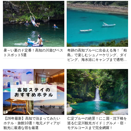
暑～い夏のド定番！高知の川遊びベス
奇跡の高知ブルーに出会える海！「柏
トスポット5選
島」で楽しむシュノーケリング、ダイ
ビング、海水浴にキャンプまで透明度
抜群の海の楽園を徹底紹介
【26年最新】高知で泊まってみたい
仁淀ブルーの絶景！にこ淵・沈下橋を
ホテル・旅館10選！地元メディアが
巡る仁淀川観光ガイド｜グルメ・宿・
観光に最適な宿を厳選
モデルコースまで完全網羅！