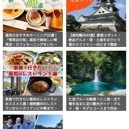
高知のおすすめモーニング20選！
【高知観光40選】鉄板スポット・
「喫茶店の街」高知で美味しい喫
絶品グルメ・宿・土産をおひとり
茶店・カフェモーニングをいただ
様からファミリー向けまで徹底解
きます！
説！
家族で行きたい高知のレストラン
仁淀ブルーの絶景！にこ淵・沈下
おススメ５選！植物園内のレスト
橋を巡る仁淀川観光ガイド｜グル
ランからイタリアンに中華まで楽
メ・宿・モデルコースまで完全網
しめる
羅！