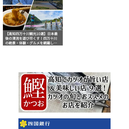
【高知四万十川観光10選】日本最
後の清流を遊び尽くす！四万十川
の絶景・体験・グルメを網羅した
おすすめガイド