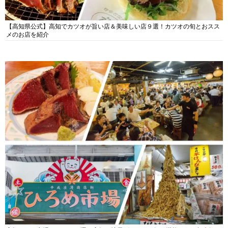
【高知県公式】高知でカツオが旨い店＆美味しい店９選！カツオの旬とおスス
メのお店を紹介