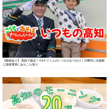
【動画あり】 高知で遊ぼ！小4ナリくんのいつものおでかけ｜日曜市に水族館
に路面電車にあちこち巡り