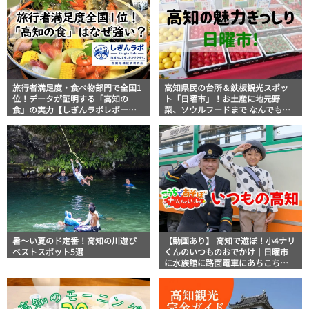
旅行者満足度・食べ物部門で全国1
高知県民の台所＆鉄板観光スポッ
位！データが証明する「高知の
ト「日曜市」！お土産に地元野
食」の実力【しぎんラボレポー
菜、ソウルフードまで なんでもそ
ト】
ろう高知の巨大街路市を徹底解
説！
暑～い夏のド定番！高知の川遊び
【動画あり】 高知で遊ぼ！小4ナリ
ベストスポット5選
くんのいつものおでかけ｜日曜市
に水族館に路面電車にあちこち巡
り