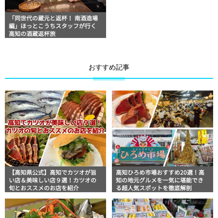
「同世代の蔵元と返杯！ 南酒造場
編」ほっとこうちスタッフが行く
高知の酒蔵返杯旅
おすすめ記事
【高知県公式】高知でカツオが旨
高知ひろめ市場おすすめ20選！高
い店＆美味しい店９選！カツオの
知の地元グルメを一気に堪能でき
旬とおススメのお店を紹介
る超人気スポットを徹底解剖