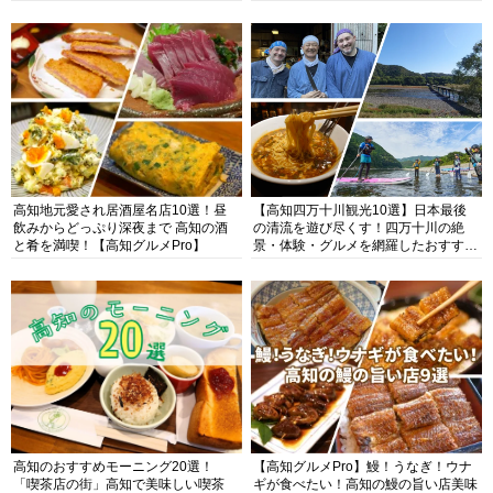
高知地元愛され居酒屋名店10選！昼
【高知四万十川観光10選】日本最後
飲みからどっぷり深夜まで 高知の酒
の清流を遊び尽くす！四万十川の絶
と肴を満喫！【高知グルメPro】
景・体験・グルメを網羅したおすすめ
ガイド
高知のおすすめモーニング20選！
【高知グルメPro】鰻！うなぎ！ウナ
「喫茶店の街」高知で美味しい喫茶
ギが食べたい！高知の鰻の旨い店美味