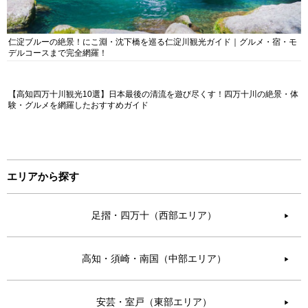
仁淀ブルーの絶景！にこ淵・沈下橋を巡る仁淀川観光ガイド｜グルメ・宿・モ
デルコースまで完全網羅！
【高知四万十川観光10選】日本最後の清流を遊び尽くす！四万十川の絶景・体
験・グルメを網羅したおすすめガイド
エリアから探す
足摺・四万十（西部エリア）
▶︎
高知・須崎・南国（中部エリア）
▶︎
安芸・室戸（東部エリア）
▶︎