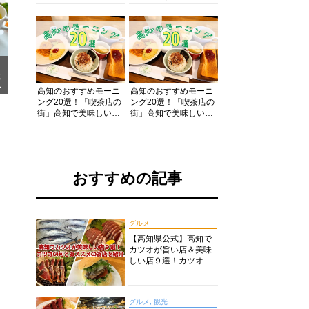
の酒と肴を満喫！【高
の絶景・体験・グルメ
知グルメPro】
を網羅したおすすめガ
イド
メ
ア
高知のおすすめモーニ
高知のおすすめモーニ
ング20選！「喫茶店の
ング20選！「喫茶店の
街」高知で美味しい喫
街」高知で美味しい喫
茶店・カフェモーニン
茶店・カフェモーニン
グをいただきます！
グをいただきます！
おすすめの記事
グルメ
【高知県公式】高知で
カツオが旨い店＆美味
しい店９選！カツオの
旬とおススメのお店を
紹介
グルメ, 観光