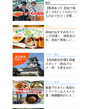
観光
【動画あり】 高知で遊
ぼ！小4ナリくんのいつ
ものおでかけ｜日曜市
に水族館に路面電車に
あちこち巡り
グルメ
高知のおすすめモーニ
ング20選！「喫茶店の
街」高知で美味しい喫
茶店・カフェモーニン
グをいただきます！
グルメ, 観光
【高知観光40選】鉄板
スポット・絶品グル
メ・宿・土産をおひと
り様からファミリー向
けまで徹底解説！
グルメ, 観光
家族で行きたい高知の
レストランおススメ５
選！植物園内のレスト
ランからイタリアンに
中華まで楽しめる