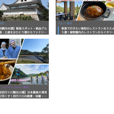
観光
グルメ, 観光
知観光40選】鉄板スポット・絶品グル
家族で行きたい高知のレストランおスス
宿・土産をおひとり様からファミリー
５選！植物園内のレストランからイタリ
まで徹底解説！
ンに中華まで楽しめる
・レジャー, グルメ, 観光
知四万十川観光10選】日本最後の清流
び尽くす！四万十川の絶景・体験・グ
を網羅したおすすめガイド