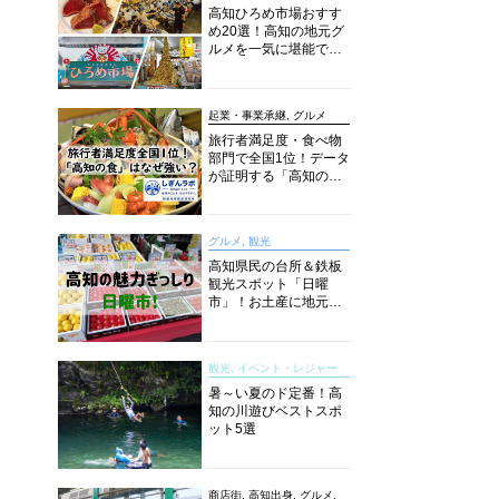
高知ひろめ市場おすす
め20選！高知の地元グ
ルメを一気に堪能でき
る超人気スポットを徹
底解剖
起業・事業承継, グルメ
旅行者満足度・食べ物
部門で全国1位！データ
が証明する「高知の
食」の実力【しぎんラ
ボレポート】
グルメ, 観光
高知県民の台所＆鉄板
観光スポット「日曜
市」！お土産に地元野
菜、ソウルフードまで
なんでもそろう高知の
巨大街路市を徹底解
観光, イベント・レジャー
説！
暑～い夏のド定番！高
知の川遊びベストスポ
ット5選
商店街, 高知出身, グルメ,