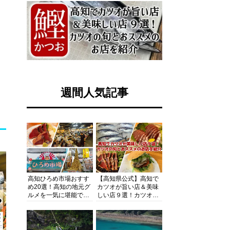
週間人気記事
高知ひろめ市場おすす
【高知県公式】高知で
め20選！高知の地元グ
カツオが旨い店＆美味
ルメを一気に堪能でき
しい店９選！カツオの
る超人気スポットを徹
旬とおススメのお店を
底解剖
紹介