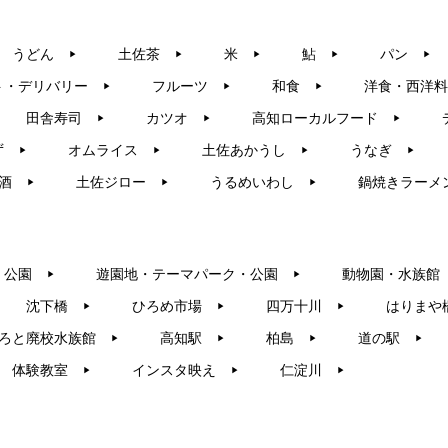
うどん
土佐茶
米
鮎
パン
▶︎
▶︎
▶︎
▶︎
▶︎
ト・デリバリー
フルーツ
和食
洋食・西洋料
▶︎
▶︎
▶︎
田舎寿司
カツオ
高知ローカルフード
▶︎
▶︎
▶︎
ず
オムライス
土佐あかうし
うなぎ
▶︎
▶︎
▶︎
▶︎
酒
土佐ジロー
うるめいわし
鍋焼きラーメ
▶︎
▶︎
▶︎
・公園
遊園地・テーマパーク・公園
動物園・水族館
▶︎
▶︎
沈下橋
ひろめ市場
四万十川
はりまや
▶︎
▶︎
▶︎
ろと廃校水族館
高知駅
柏島
道の駅
▶︎
▶︎
▶︎
▶︎
体験教室
インスタ映え
仁淀川
▶︎
▶︎
▶︎