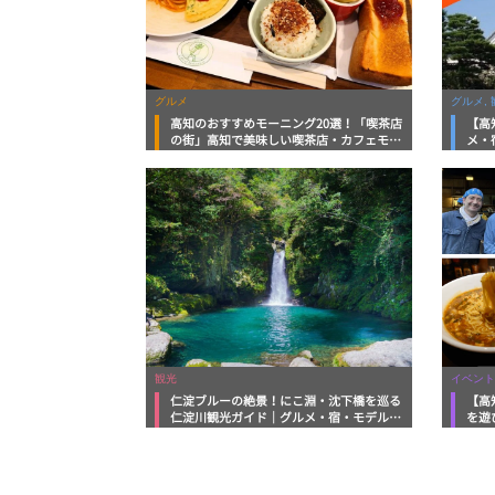
グルメ
グルメ, 
高知のおすすめモーニング20選！「喫茶店
【高
の街」高知で美味しい喫茶店・カフェモー
メ・
ニングをいただきます！
向け
観光
イベント
仁淀ブルーの絶景！にこ淵・沈下橋を巡る
【高
仁淀川観光ガイド｜グルメ・宿・モデルコ
を遊
ースまで完全網羅！
ルメ