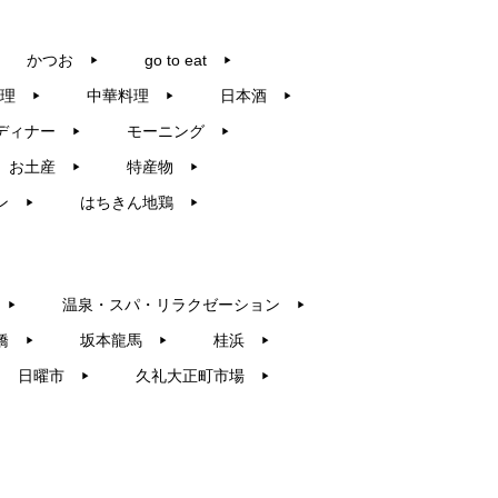
かつお
go to eat
▶︎
▶︎
理
中華料理
日本酒
▶︎
▶︎
▶︎
ディナー
モーニング
▶︎
▶︎
お土産
特産物
▶︎
▶︎
ン
はちきん地鶏
▶︎
▶︎
温泉・スパ・リラクゼーション
▶︎
▶︎
橋
坂本龍馬
桂浜
▶︎
▶︎
▶︎
日曜市
久礼大正町市場
▶︎
▶︎