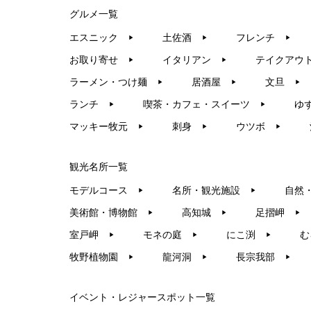
グルメ一覧
エスニック
土佐酒
フレンチ
▶︎
▶︎
▶︎
お取り寄せ
イタリアン
テイクアウ
▶︎
▶︎
ラーメン・つけ麺
居酒屋
文旦
▶︎
▶︎
▶︎
ランチ
喫茶・カフェ・スイーツ
ゆ
▶︎
▶︎
マッキー牧元
刺身
ウツボ
▶︎
▶︎
▶︎
観光名所一覧
モデルコース
名所・観光施設
自然
▶︎
▶︎
美術館・博物館
高知城
足摺岬
▶︎
▶︎
▶︎
室戸岬
モネの庭
にこ渕
む
▶︎
▶︎
▶︎
牧野植物園
龍河洞
長宗我部
▶︎
▶︎
▶︎
イベント・レジャースポット一覧