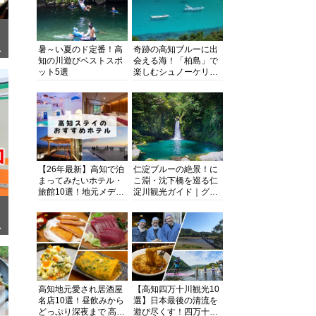
暑～い夏のド定番！高
奇跡の高知ブルーに出
ぎ
知の川遊びベストスポ
会える海！「柏島」で
ット5選
楽しむシュノーケリン
グ、ダイビング、海水
浴にキャンプまで透明
度抜群の海の楽園を徹
底紹介
【26年最新】高知で泊
仁淀ブルーの絶景！に
まってみたいホテル・
こ淵・沈下橋を巡る仁
旅館10選！地元メディ
淀川観光ガイド｜グル
アが観光に最適な宿を
メ・宿・モデルコース
厳選
まで完全網羅！
面
高知地元愛され居酒屋
【高知四万十川観光10
名店10選！昼飲みから
選】日本最後の清流を
どっぷり深夜まで 高知
遊び尽くす！四万十川