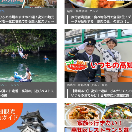
観光
起業・事業承継, グルメ
ひろめ市場おすすめ20選！高知の地元
旅行者満足度・食べ物部門で全国1位！デ
メを一気に堪能できる超人気スポット
ータが証明する「高知の食」の実力【し
底解剖
んラボレポート】
イベント・レジャー
商店街, 高知出身, グルメ, 観光
い夏のド定番！高知の川遊びベストス
【動画あり】 高知で遊ぼ！小4ナリくんの
ト5選
いつものおでかけ｜日曜市に水族館に路
電車にあちこち巡り