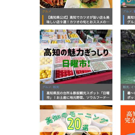
グルメ
グルメ, 
【高知県公式】高知でカツオが旨い店＆美
高知
味しい店９選！カツオの旬とおススメのお
グル
店を紹介
を徹
グルメ, 観光
観光, 
高知県民の台所＆鉄板観光スポット「日曜
暑～
市」！お土産に地元野菜、ソウルフードま
ポッ
で なんでもそろう高知の巨大街路市を徹
底解説！