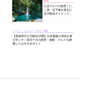
観光
仁淀ブルーの絶景！に
こ淵・沈下橋を巡る仁
淀川観光ガイド｜グル
メ・宿・モデルコース
まで完全網羅！
イベント・レジャー, グルメ, 観光
【高知四万十川観光10選】日本最後の清流を遊
び尽くす！四万十川の絶景・体験・グルメを網
羅したおすすめガイド