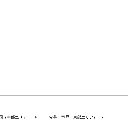
国（中部エリア）
安芸・室戸（東部エリア）
▶︎
▶︎