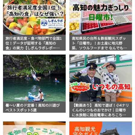
旅行者満足度・食べ物部門で全国1
高知県民の台所＆鉄板観光スポッ
位！データが証明する「高知の
ト「日曜市」！お土産に地元野
食」の実力【しぎんラボレポー
菜、ソウルフードまで なんでもそ
ト】
ろう高知の巨大街路市を徹底解
説！
暑～い夏のド定番！高知の川遊び
【動画あり】 高知で遊ぼ！小4ナリ
ベストスポット5選
くんのいつものおでかけ｜日曜市
に水族館に路面電車にあちこち巡
り