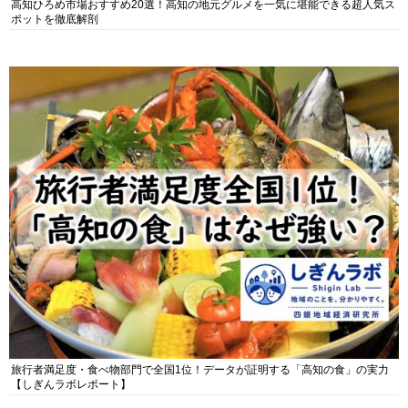
高知ひろめ市場おすすめ20選！高知の地元グルメを一気に堪能できる超人気ス
ポットを徹底解剖
旅行者満足度・食べ物部門で全国1位！データが証明する「高知の食」の実力
【しぎんラボレポート】