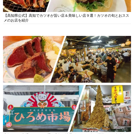
【高知県公式】高知でカツオが旨い店＆美味しい店９選！カツオの旬とおスス
メのお店を紹介