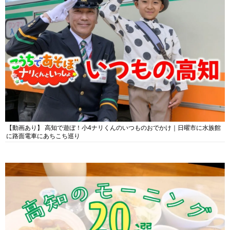
【動画あり】 高知で遊ぼ！小4ナリくんのいつものおでかけ｜日曜市に水族館
に路面電車にあちこち巡り