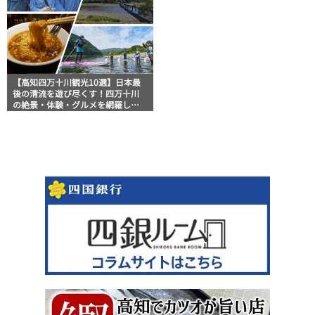
【高知四万十川観光10選】日本最
後の清流を遊び尽くす！四万十川
の絶景・体験・グルメを網羅した
おすすめガイド