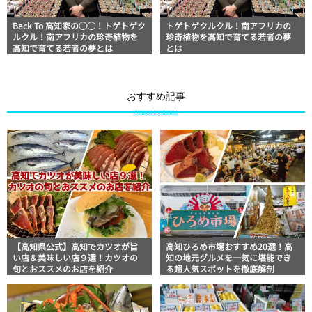
Back To 高知家の◯◯！トゲトゲク
トゲトゲクルクル！南アフリカの
ルクル！南アフリカの珍奇植物を
珍奇植物を高知で育てる若者の夢
高知で育てる若者の夢とは
とは
おすすめ記事
【高知県公式】高知でカツオが旨
高知ひろめ市場おすすめ20選！高
い店＆美味しい店９選！カツオの
知の地元グルメを一気に堪能でき
旬とおススメのお店を紹介
る超人気スポットを徹底解剖