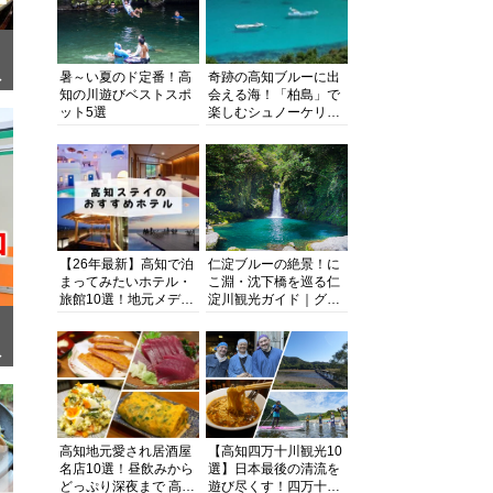
暑～い夏のド定番！高
奇跡の高知ブルーに出
ぎ
知の川遊びベストスポ
会える海！「柏島」で
ット5選
楽しむシュノーケリン
グ、ダイビング、海水
浴にキャンプまで透明
度抜群の海の楽園を徹
底紹介
【26年最新】高知で泊
仁淀ブルーの絶景！に
まってみたいホテル・
こ淵・沈下橋を巡る仁
旅館10選！地元メディ
淀川観光ガイド｜グル
アが観光に最適な宿を
メ・宿・モデルコース
厳選
まで完全網羅！
面
高知地元愛され居酒屋
【高知四万十川観光10
名店10選！昼飲みから
選】日本最後の清流を
どっぷり深夜まで 高知
遊び尽くす！四万十川