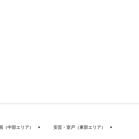
国（中部エリア）
安芸・室戸（東部エリア）
▶︎
▶︎