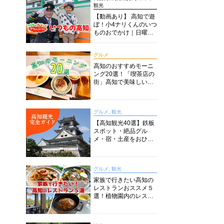
観光
【動画あり】 高知で遊
ぼ！小4ナリくんのいつ
ものおでかけ｜日曜市
に水族館に路面電車に
あちこち巡り
グルメ
高知のおすすめモーニ
ング20選！「喫茶店の
街」高知で美味しい喫
茶店・カフェモーニン
グをいただきます！
グルメ, 観光
【高知観光40選】鉄板
スポット・絶品グル
メ・宿・土産をおひと
り様からファミリー向
けまで徹底解説！
グルメ, 観光
家族で行きたい高知の
レストランおススメ５
選！植物園内のレスト
ランからイタリアンに
中華まで楽しめる