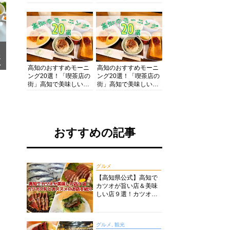
の酒と肴を満喫！【高
の絶景・体験・グルメ
知グルメPro】
を網羅したおすすめガ
イド
メ
ア
高知のおすすめモーニ
高知のおすすめモーニ
ング20選！「喫茶店の
ング20選！「喫茶店の
街」高知で美味しい喫
街」高知で美味しい喫
茶店・カフェモーニン
茶店・カフェモーニン
グをいただきます！
グをいただきます！
おすすめの記事
グルメ
【高知県公式】高知で
カツオが旨い店＆美味
しい店９選！カツオの
旬とおススメのお店を
紹介
グルメ, 観光