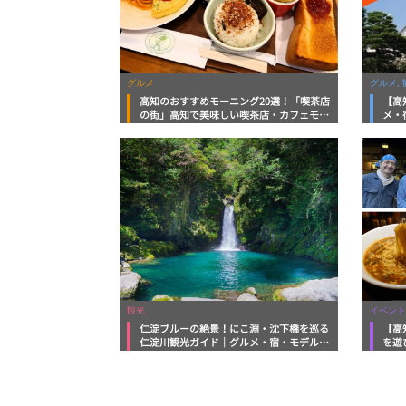
グルメ
グルメ, 
高知のおすすめモーニング20選！「喫茶店
【高
の街」高知で美味しい喫茶店・カフェモー
メ・
ニングをいただきます！
向け
観光
イベント
仁淀ブルーの絶景！にこ淵・沈下橋を巡る
【高
仁淀川観光ガイド｜グルメ・宿・モデルコ
を遊
ースまで完全網羅！
ルメ