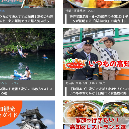
観光
起業・事業承継, グルメ
ひろめ市場おすすめ20選！高知の地元
旅行者満足度・食べ物部門で全国1位！デ
メを一気に堪能できる超人気スポット
ータが証明する「高知の食」の実力【し
底解剖
んラボレポート】
イベント・レジャー
商店街, 高知出身, グルメ, 観光
い夏のド定番！高知の川遊びベストス
【動画あり】 高知で遊ぼ！小4ナリくんの
ト5選
いつものおでかけ｜日曜市に水族館に路
電車にあちこち巡り