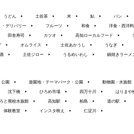
うどん
土佐茶
米
鮎
パン
▶︎
▶︎
▶︎
▶︎
▶︎
ト・デリバリー
フルーツ
和食
洋食・西洋料
▶︎
▶︎
▶︎
田舎寿司
カツオ
高知ローカルフード
▶︎
▶︎
▶︎
ず
オムライス
土佐あかうし
うなぎ
▶︎
▶︎
▶︎
▶︎
酒
土佐ジロー
うるめいわし
鍋焼きラーメ
▶︎
▶︎
▶︎
・公園
遊園地・テーマパーク・公園
動物園・水族館
▶︎
▶︎
沈下橋
ひろめ市場
四万十川
はりまや
▶︎
▶︎
▶︎
ろと廃校水族館
高知駅
柏島
道の駅
▶︎
▶︎
▶︎
▶︎
体験教室
インスタ映え
仁淀川
▶︎
▶︎
▶︎