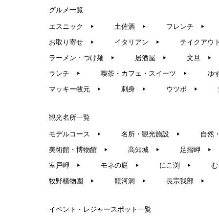
グルメ一覧
エスニック
土佐酒
フレンチ
▶︎
▶︎
▶︎
お取り寄せ
イタリアン
テイクアウ
▶︎
▶︎
ラーメン・つけ麺
居酒屋
文旦
▶︎
▶︎
▶︎
ランチ
喫茶・カフェ・スイーツ
ゆ
▶︎
▶︎
マッキー牧元
刺身
ウツボ
▶︎
▶︎
▶︎
観光名所一覧
モデルコース
名所・観光施設
自然
▶︎
▶︎
美術館・博物館
高知城
足摺岬
▶︎
▶︎
▶︎
室戸岬
モネの庭
にこ渕
む
▶︎
▶︎
▶︎
牧野植物園
龍河洞
長宗我部
▶︎
▶︎
▶︎
イベント・レジャースポット一覧