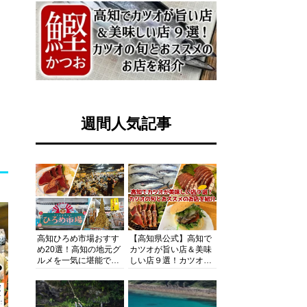
週間人気記事
高知ひろめ市場おすす
【高知県公式】高知で
め20選！高知の地元グ
カツオが旨い店＆美味
ルメを一気に堪能でき
しい店９選！カツオの
る超人気スポットを徹
旬とおススメのお店を
底解剖
紹介