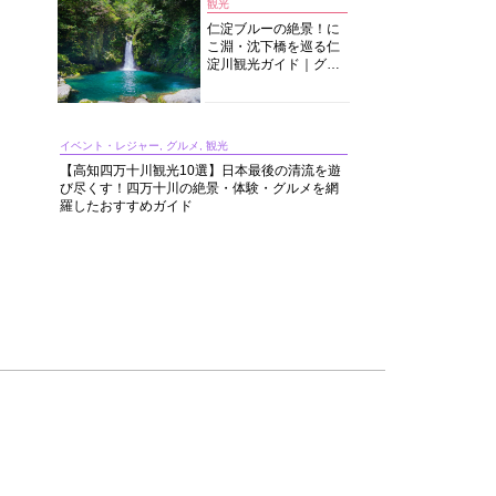
観光
仁淀ブルーの絶景！に
こ淵・沈下橋を巡る仁
淀川観光ガイド｜グル
メ・宿・モデルコース
まで完全網羅！
イベント・レジャー, グルメ, 観光
【高知四万十川観光10選】日本最後の清流を遊
び尽くす！四万十川の絶景・体験・グルメを網
羅したおすすめガイド