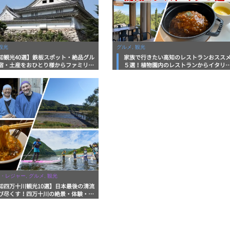
観光
グルメ, 観光
知観光40選】鉄板スポット・絶品グル
家族で行きたい高知のレストランおスス
宿・土産をおひとり様からファミリー
５選！植物園内のレストランからイタリ
まで徹底解説！
ンに中華まで楽しめる
・レジャー, グルメ, 観光
知四万十川観光10選】日本最後の清流
び尽くす！四万十川の絶景・体験・グ
を網羅したおすすめガイド