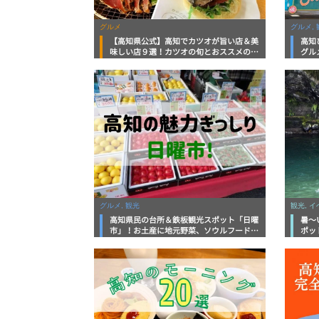
グルメ
グルメ, 
【高知県公式】高知でカツオが旨い店＆美
高知
味しい店９選！カツオの旬とおススメのお
グル
店を紹介
を徹
グルメ, 観光
観光, 
高知県民の台所＆鉄板観光スポット「日曜
暑～
市」！お土産に地元野菜、ソウルフードま
ポッ
で なんでもそろう高知の巨大街路市を徹
底解説！