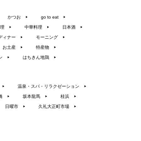
かつお
go to eat
▶︎
▶︎
理
中華料理
日本酒
▶︎
▶︎
▶︎
ディナー
モーニング
▶︎
▶︎
お土産
特産物
▶︎
▶︎
ン
はちきん地鶏
▶︎
▶︎
温泉・スパ・リラクゼーション
▶︎
▶︎
橋
坂本龍馬
桂浜
▶︎
▶︎
▶︎
日曜市
久礼大正町市場
▶︎
▶︎