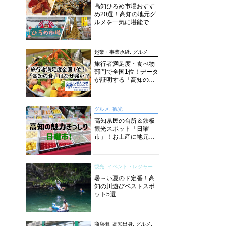
高知ひろめ市場おすす
め20選！高知の地元グ
ルメを一気に堪能でき
る超人気スポットを徹
底解剖
起業・事業承継, グルメ
旅行者満足度・食べ物
部門で全国1位！データ
が証明する「高知の
食」の実力【しぎんラ
ボレポート】
グルメ, 観光
高知県民の台所＆鉄板
観光スポット「日曜
市」！お土産に地元野
菜、ソウルフードまで
なんでもそろう高知の
巨大街路市を徹底解
観光, イベント・レジャー
説！
暑～い夏のド定番！高
知の川遊びベストスポ
ット5選
商店街, 高知出身, グルメ,