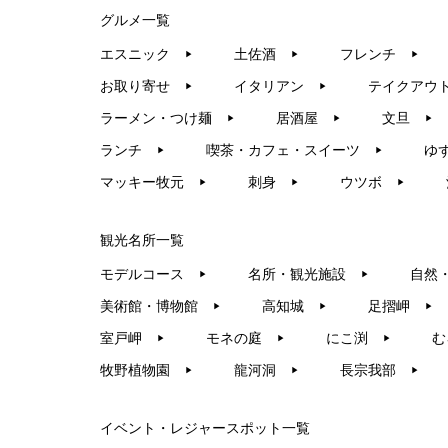
グルメ一覧
エスニック
土佐酒
フレンチ
▶︎
▶︎
▶︎
お取り寄せ
イタリアン
テイクアウ
▶︎
▶︎
ラーメン・つけ麺
居酒屋
文旦
▶︎
▶︎
▶︎
ランチ
喫茶・カフェ・スイーツ
ゆ
▶︎
▶︎
マッキー牧元
刺身
ウツボ
▶︎
▶︎
▶︎
観光名所一覧
モデルコース
名所・観光施設
自然
▶︎
▶︎
美術館・博物館
高知城
足摺岬
▶︎
▶︎
▶︎
室戸岬
モネの庭
にこ渕
む
▶︎
▶︎
▶︎
牧野植物園
龍河洞
長宗我部
▶︎
▶︎
▶︎
イベント・レジャースポット一覧