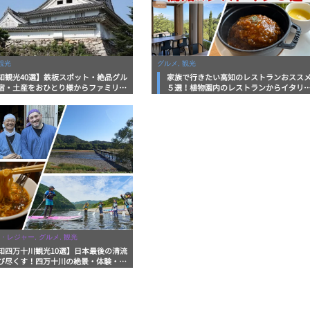
観光
グルメ, 観光
知観光40選】鉄板スポット・絶品グル
家族で行きたい高知のレストランおスス
宿・土産をおひとり様からファミリー
５選！植物園内のレストランからイタリ
まで徹底解説！
ンに中華まで楽しめる
・レジャー, グルメ, 観光
知四万十川観光10選】日本最後の清流
び尽くす！四万十川の絶景・体験・グ
を網羅したおすすめガイド