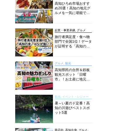
高知ひろめ市場おすす
め20選！高知の地元グ
ルメを一気に堪能でき
る超人気スポットを徹
底解剖
起業・事業承継, グルメ
旅行者満足度・食べ物
部門で全国1位！データ
が証明する「高知の
食」の実力【しぎんラ
ボレポート】
グルメ, 観光
高知県民の台所＆鉄板
観光スポット「日曜
市」！お土産に地元野
菜、ソウルフードまで
なんでもそろう高知の
巨大街路市を徹底解
観光, イベント・レジャー
説！
暑～い夏のド定番！高
知の川遊びベストスポ
ット5選
商店街, 高知出身, グルメ,