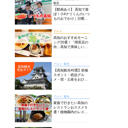
観光
【動画あり】 高知で遊
ぼ！小4ナリくんのいつ
ものおでかけ｜日曜市
に水族館に路面電車に
あちこち巡り
グルメ
高知のおすすめモーニ
ング20選！「喫茶店の
街」高知で美味しい喫
茶店・カフェモーニン
グをいただきます！
グルメ, 観光
【高知観光40選】鉄板
スポット・絶品グル
メ・宿・土産をおひと
り様からファミリー向
けまで徹底解説！
グルメ, 観光
家族で行きたい高知の
レストランおススメ５
選！植物園内のレスト
ランからイタリアンに
中華まで楽しめる