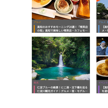
グルメ
グルメ, 
高知のおすすめモーニング20選！「喫茶店
【高
の街」高知で美味しい喫茶店・カフェモー
メ・
ニングをいただきます！
向け
観光
イベント
仁淀ブルーの絶景！にこ淵・沈下橋を巡る
【高
仁淀川観光ガイド｜グルメ・宿・モデルコ
を遊
ースまで完全網羅！
ルメ