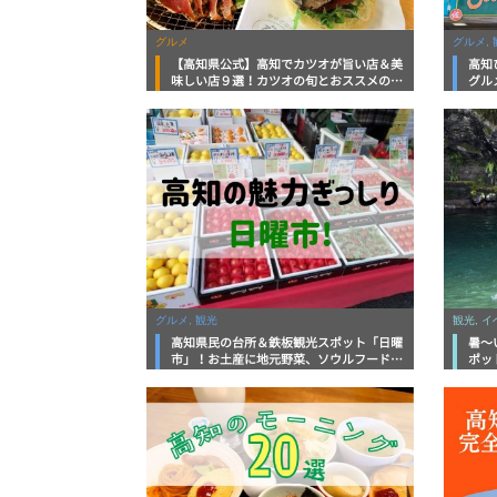
グルメ
グルメ, 
【高知県公式】高知でカツオが旨い店＆美
高知
味しい店９選！カツオの旬とおススメのお
グル
店を紹介
を徹
グルメ, 観光
観光, 
高知県民の台所＆鉄板観光スポット「日曜
暑～
市」！お土産に地元野菜、ソウルフードま
ポッ
で なんでもそろう高知の巨大街路市を徹
底解説！