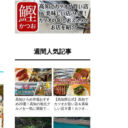
週間人気記事
高知ひろめ市場おすす
【高知県公式】高知で
め20選！高知の地元グ
カツオが旨い店＆美味
ルメを一気に堪能でき
しい店９選！カツオの
る超人気スポットを徹
旬とおススメのお店を
底解剖
紹介