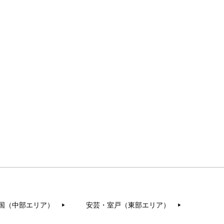
国（中部エリア）
安芸・室戸（東部エリア）
▶︎
▶︎