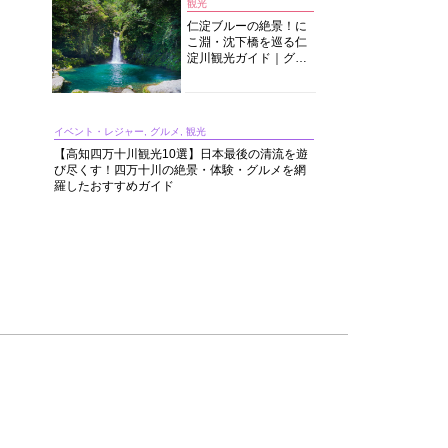
観光
仁淀ブルーの絶景！に
こ淵・沈下橋を巡る仁
淀川観光ガイド｜グル
メ・宿・モデルコース
まで完全網羅！
イベント・レジャー, グルメ, 観光
【高知四万十川観光10選】日本最後の清流を遊
び尽くす！四万十川の絶景・体験・グルメを網
羅したおすすめガイド