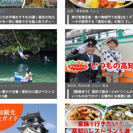
観光
起業・事業承継, グルメ
ひろめ市場おすすめ20選！高知の地元
旅行者満足度・食べ物部門で全国1位！デ
メを一気に堪能できる超人気スポット
ータが証明する「高知の食」の実力【し
底解剖
んラボレポート】
イベント・レジャー
商店街, 高知出身, グルメ, 観光
い夏のド定番！高知の川遊びベストス
【動画あり】 高知で遊ぼ！小4ナリくんの
ト5選
いつものおでかけ｜日曜市に水族館に路
電車にあちこち巡り