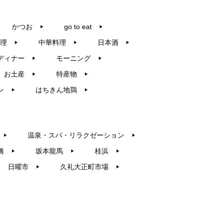
かつお
go to eat
▶︎
▶︎
理
中華料理
日本酒
▶︎
▶︎
▶︎
ディナー
モーニング
▶︎
▶︎
お土産
特産物
▶︎
▶︎
ン
はちきん地鶏
▶︎
▶︎
温泉・スパ・リラクゼーション
▶︎
▶︎
橋
坂本龍馬
桂浜
▶︎
▶︎
▶︎
日曜市
久礼大正町市場
▶︎
▶︎