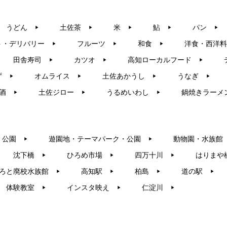
うどん
土佐茶
米
鮎
パン
▶︎
▶︎
▶︎
▶︎
▶︎
ト・デリバリー
フルーツ
和食
洋食・西洋料
▶︎
▶︎
▶︎
田舎寿司
カツオ
高知ローカルフード
▶︎
▶︎
▶︎
ず
オムライス
土佐あかうし
うなぎ
▶︎
▶︎
▶︎
▶︎
酒
土佐ジロー
うるめいわし
鍋焼きラーメ
▶︎
▶︎
▶︎
・公園
遊園地・テーマパーク・公園
動物園・水族館
▶︎
▶︎
沈下橋
ひろめ市場
四万十川
はりまや
▶︎
▶︎
▶︎
ろと廃校水族館
高知駅
柏島
道の駅
▶︎
▶︎
▶︎
▶︎
体験教室
インスタ映え
仁淀川
▶︎
▶︎
▶︎