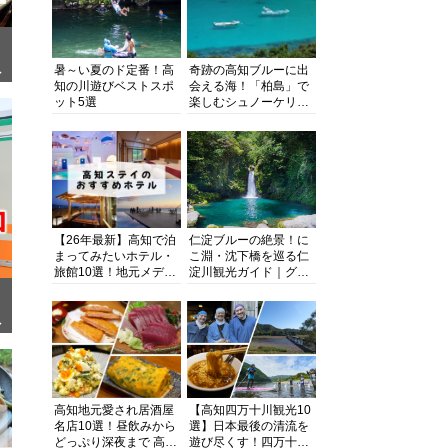
暑～い夏のド定番！高
奇跡の高知ブルーに出
ぎ
知の川遊びベストスポ
会える海！「柏島」で
ット5選
楽しむシュノーケリン
グ、ダイビング、海水
浴にキャンプまで透明
度抜群の海の楽園を徹
底紹介
【26年最新】高知で泊
仁淀ブルーの絶景！に
まってみたいホテル・
こ淵・沈下橋を巡る仁
旅館10選！地元メディ
淀川観光ガイド｜グル
アが観光に最適な宿を
メ・宿・モデルコース
厳選
まで完全網羅！
面
高知地元愛され居酒屋
【高知四万十川観光10
名店10選！昼飲みから
選】日本最後の清流を
どっぷり深夜まで 高知
遊び尽くす！四万十川