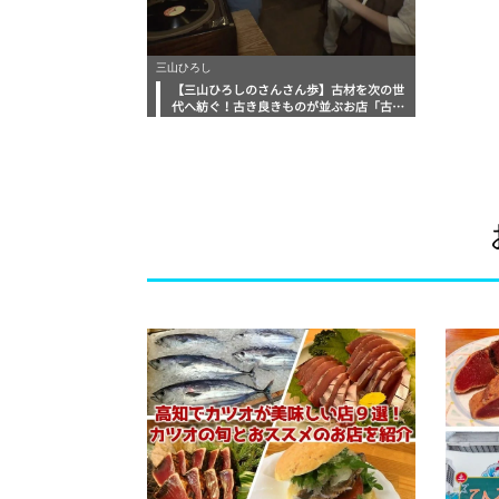
三山ひろし
【三山ひろしのさんさん歩】古材を次の世
代へ紡ぐ！古き良きものが並ぶお店「古材
屋イサム」