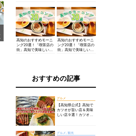
の酒と肴を満喫！【高
の絶景・体験・グルメ
知グルメPro】
を網羅したおすすめガ
イド
メ
ア
高知のおすすめモーニ
高知のおすすめモーニ
ング20選！「喫茶店の
ング20選！「喫茶店の
街」高知で美味しい喫
街」高知で美味しい喫
茶店・カフェモーニン
茶店・カフェモーニン
グをいただきます！
グをいただきます！
おすすめの記事
グルメ
【高知県公式】高知で
カツオが旨い店＆美味
しい店９選！カツオの
旬とおススメのお店を
紹介
グルメ, 観光