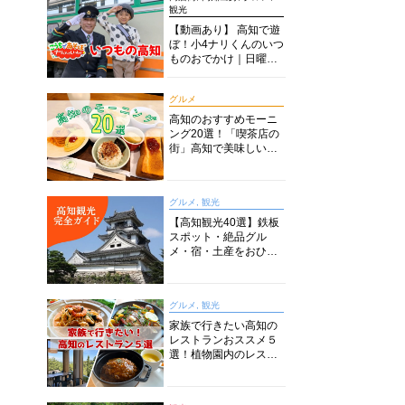
観光
【動画あり】 高知で遊
ぼ！小4ナリくんのいつ
ものおでかけ｜日曜市
に水族館に路面電車に
あちこち巡り
グルメ
高知のおすすめモーニ
ング20選！「喫茶店の
街」高知で美味しい喫
茶店・カフェモーニン
グをいただきます！
グルメ, 観光
【高知観光40選】鉄板
スポット・絶品グル
メ・宿・土産をおひと
り様からファミリー向
けまで徹底解説！
グルメ, 観光
家族で行きたい高知の
レストランおススメ５
選！植物園内のレスト
ランからイタリアンに
中華まで楽しめる