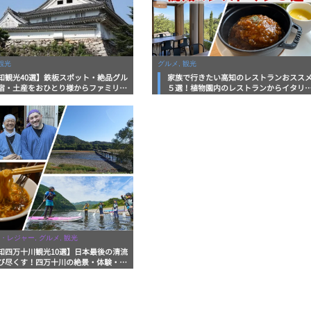
観光
グルメ, 観光
知観光40選】鉄板スポット・絶品グル
家族で行きたい高知のレストランおスス
宿・土産をおひとり様からファミリー
５選！植物園内のレストランからイタリ
まで徹底解説！
ンに中華まで楽しめる
・レジャー, グルメ, 観光
知四万十川観光10選】日本最後の清流
び尽くす！四万十川の絶景・体験・グ
を網羅したおすすめガイド