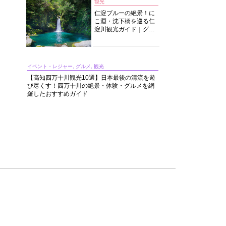
観光
仁淀ブルーの絶景！に
こ淵・沈下橋を巡る仁
淀川観光ガイド｜グル
メ・宿・モデルコース
まで完全網羅！
イベント・レジャー, グルメ, 観光
【高知四万十川観光10選】日本最後の清流を遊
び尽くす！四万十川の絶景・体験・グルメを網
羅したおすすめガイド