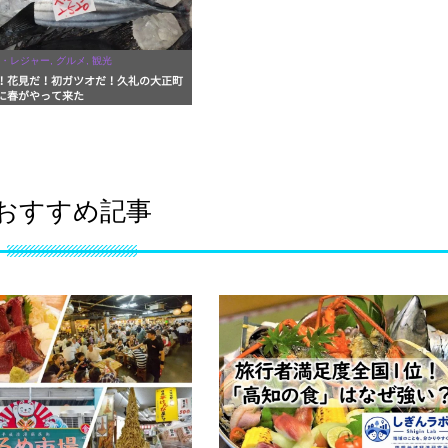
・レジャー, グルメ, 観光
！花見だ！初ガツオだ！久礼の大正町
に春がやって来た
おすすめ記事