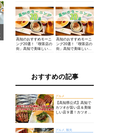
の酒と肴を満喫！【高
の絶景・体験・グルメ
知グルメPro】
を網羅したおすすめガ
イド
メ
ア
高知のおすすめモーニ
高知のおすすめモーニ
ング20選！「喫茶店の
ング20選！「喫茶店の
街」高知で美味しい喫
街」高知で美味しい喫
茶店・カフェモーニン
茶店・カフェモーニン
グをいただきます！
グをいただきます！
おすすめの記事
グルメ
【高知県公式】高知で
カツオが旨い店＆美味
しい店９選！カツオの
旬とおススメのお店を
紹介
グルメ, 観光