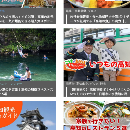
観光
起業・事業承継, グルメ
ひろめ市場おすすめ20選！高知の地元
旅行者満足度・食べ物部門で全国1位！デ
メを一気に堪能できる超人気スポット
ータが証明する「高知の食」の実力【し
底解剖
んラボレポート】
イベント・レジャー
商店街, 高知出身, グルメ, 観光
い夏のド定番！高知の川遊びベストス
【動画あり】 高知で遊ぼ！小4ナリくんの
ト5選
いつものおでかけ｜日曜市に水族館に路
電車にあちこち巡り