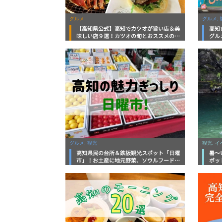
グルメ
グルメ, 
【高知県公式】高知でカツオが旨い店＆美
高知
味しい店９選！カツオの旬とおススメのお
グル
店を紹介
を徹
グルメ, 観光
観光, 
高知県民の台所＆鉄板観光スポット「日曜
暑～
市」！お土産に地元野菜、ソウルフードま
ポッ
で なんでもそろう高知の巨大街路市を徹
底解説！