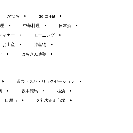
かつお
go to eat
▶︎
▶︎
理
中華料理
日本酒
▶︎
▶︎
▶︎
ディナー
モーニング
▶︎
▶︎
お土産
特産物
▶︎
▶︎
ン
はちきん地鶏
▶︎
▶︎
温泉・スパ・リラクゼーション
▶︎
▶︎
橋
坂本龍馬
桂浜
▶︎
▶︎
▶︎
日曜市
久礼大正町市場
▶︎
▶︎