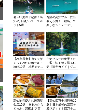
暑～い夏のド定番！高
奇跡の高知ブルーに出
ぎ
知の川遊びベストスポ
会える海！「柏島」で
ット5選
楽しむシュノーケリン
グ、ダイビング、海水
浴にキャンプまで透明
度抜群の海の楽園を徹
底紹介
【26年最新】高知で泊
仁淀ブルーの絶景！に
まってみたいホテル・
こ淵・沈下橋を巡る仁
旅館10選！地元メディ
淀川観光ガイド｜グル
アが観光に最適な宿を
メ・宿・モデルコース
厳選
まで完全網羅！
面
高知地元愛され居酒屋
【高知四万十川観光10
名店10選！昼飲みから
選】日本最後の清流を
どっぷり深夜まで 高知
遊び尽くす！四万十川