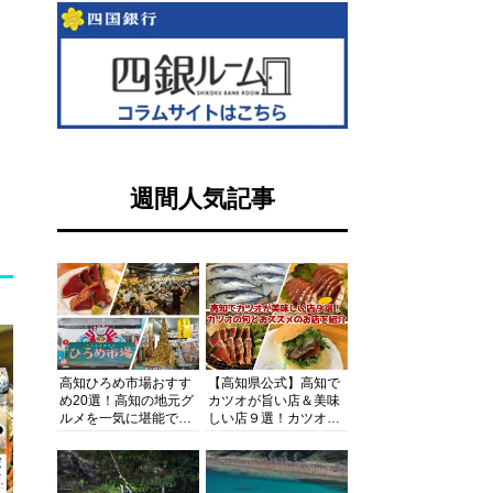
週間人気記事
高知ひろめ市場おすす
【高知県公式】高知で
め20選！高知の地元グ
カツオが旨い店＆美味
ルメを一気に堪能でき
しい店９選！カツオの
る超人気スポットを徹
旬とおススメのお店を
底解剖
紹介