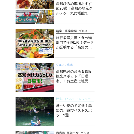
高知ひろめ市場おすす
め20選！高知の地元グ
ルメを一気に堪能でき
る超人気スポットを徹
底解剖
起業・事業承継, グルメ
旅行者満足度・食べ物
部門で全国1位！データ
が証明する「高知の
食」の実力【しぎんラ
ボレポート】
グルメ, 観光
高知県民の台所＆鉄板
観光スポット「日曜
市」！お土産に地元野
菜、ソウルフードまで
なんでもそろう高知の
巨大街路市を徹底解
観光, イベント・レジャー
説！
暑～い夏のド定番！高
知の川遊びベストスポ
ット5選
商店街, 高知出身, グルメ,