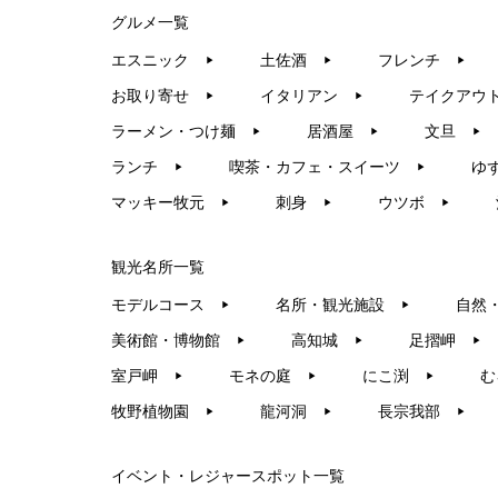
グルメ一覧
エスニック
土佐酒
フレンチ
▶︎
▶︎
▶︎
お取り寄せ
イタリアン
テイクアウ
▶︎
▶︎
ラーメン・つけ麺
居酒屋
文旦
▶︎
▶︎
▶︎
ランチ
喫茶・カフェ・スイーツ
ゆ
▶︎
▶︎
マッキー牧元
刺身
ウツボ
▶︎
▶︎
▶︎
観光名所一覧
モデルコース
名所・観光施設
自然
▶︎
▶︎
美術館・博物館
高知城
足摺岬
▶︎
▶︎
▶︎
室戸岬
モネの庭
にこ渕
む
▶︎
▶︎
▶︎
牧野植物園
龍河洞
長宗我部
▶︎
▶︎
▶︎
イベント・レジャースポット一覧