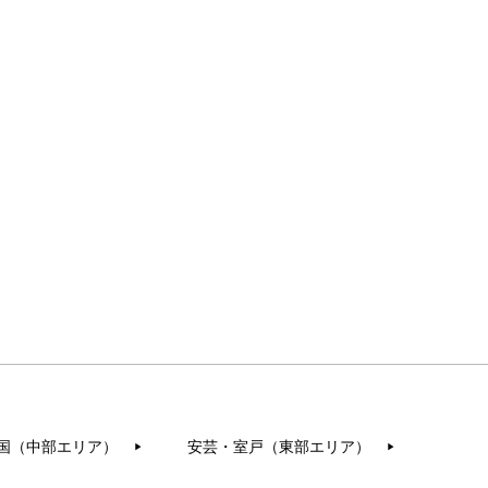
国（中部エリア）
安芸・室戸（東部エリア）
▶︎
▶︎