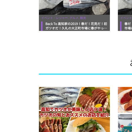
イベント・レジャー, グルメ, 観光
イベント
Back To 高知家の2019！春だ！花見だ！初
春だ
ガツオだ！久礼の大正町市場に春がやって
市場
来た