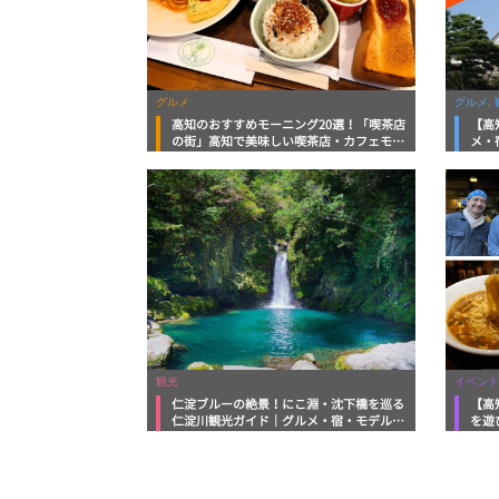
グルメ
グルメ, 
高知のおすすめモーニング20選！「喫茶店
【高
の街」高知で美味しい喫茶店・カフェモー
メ・
ニングをいただきます！
向け
観光
イベント
仁淀ブルーの絶景！にこ淵・沈下橋を巡る
【高
仁淀川観光ガイド｜グルメ・宿・モデルコ
を遊
ースまで完全網羅！
ルメ