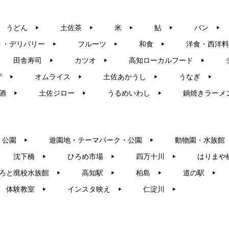
うどん
土佐茶
米
鮎
パン
▶︎
▶︎
▶︎
▶︎
▶︎
ト・デリバリー
フルーツ
和食
洋食・西洋料
▶︎
▶︎
▶︎
田舎寿司
カツオ
高知ローカルフード
▶︎
▶︎
▶︎
ず
オムライス
土佐あかうし
うなぎ
▶︎
▶︎
▶︎
▶︎
酒
土佐ジロー
うるめいわし
鍋焼きラーメ
▶︎
▶︎
▶︎
・公園
遊園地・テーマパーク・公園
動物園・水族館
▶︎
▶︎
沈下橋
ひろめ市場
四万十川
はりまや
▶︎
▶︎
▶︎
ろと廃校水族館
高知駅
柏島
道の駅
▶︎
▶︎
▶︎
▶︎
体験教室
インスタ映え
仁淀川
▶︎
▶︎
▶︎