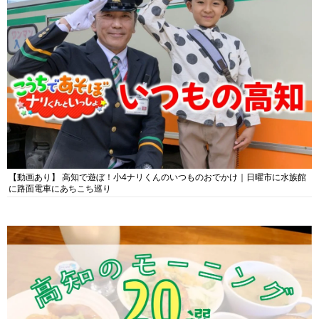
【動画あり】 高知で遊ぼ！小4ナリくんのいつものおでかけ｜日曜市に水族館
に路面電車にあちこち巡り