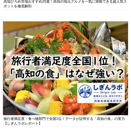
高知ひろめ市場おすすめ20選！高知の地元グルメを一気に堪能できる超人気ス
ポットを徹底解剖
旅行者満足度・食べ物部門で全国1位！データが証明する「高知の食」の実力
【しぎんラボレポート】