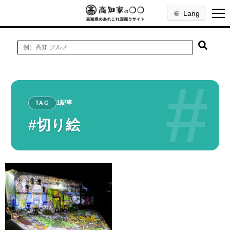
Lang
#
1記事
TAG
#切り絵