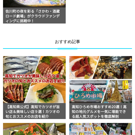
佐川町の夜を彩る「さかわ・酒蔵
ロード劇場」がクラウドファンデ
ィングに挑戦中！
おすすめ記事
【高知県公式】高知でカツオが旨
高知ひろめ市場おすすめ20選！高
い店＆美味しい店９選！カツオの
知の地元グルメを一気に堪能でき
旬とおススメのお店を紹介
る超人気スポットを徹底解剖