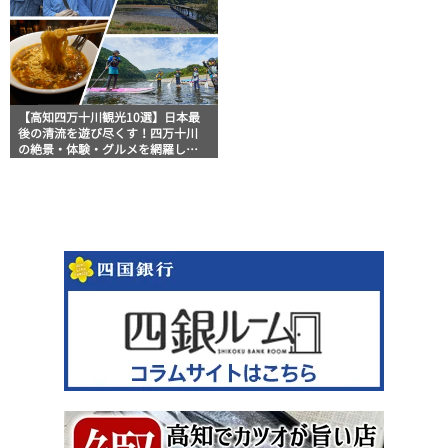
【高知四万十川観光10選】日本最
後の清流を遊び尽くす！四万十川
の絶景・体験・グルメを網羅した
おすすめガイド