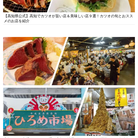
【高知県公式】高知でカツオが旨い店＆美味しい店９選！カツオの旬とおスス
メのお店を紹介