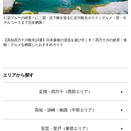
仁淀ブルーの絶景！にこ淵・沈下橋を巡る仁淀川観光ガイド｜グルメ・宿・モ
デルコースまで完全網羅！
【高知四万十川観光10選】日本最後の清流を遊び尽くす！四万十川の絶景・体
験・グルメを網羅したおすすめガイド
エリアから探す
足摺・四万十（西部エリア）
▶︎
高知・須崎・南国（中部エリア）
▶︎
安芸・室戸（東部エリア）
▶︎