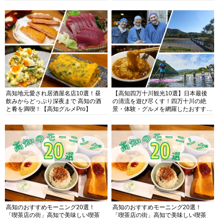
高知地元愛され居酒屋名店10選！昼
【高知四万十川観光10選】日本最後
飲みからどっぷり深夜まで 高知の酒
の清流を遊び尽くす！四万十川の絶
と肴を満喫！【高知グルメPro】
景・体験・グルメを網羅したおすすめ
ガイド
高知のおすすめモーニング20選！
高知のおすすめモーニング20選！
「喫茶店の街」高知で美味しい喫茶
「喫茶店の街」高知で美味しい喫茶