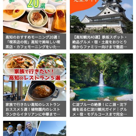
高知のおすすめモーニング20選！
【高知観光40選】鉄板スポット・
「喫茶店の街」高知で美味しい喫
絶品グルメ・宿・土産をおひとり
茶店・カフェモーニングをいただ
様からファミリー向けまで徹底解
きます！
説！
家族で行きたい高知のレストラン
仁淀ブルーの絶景！にこ淵・沈下
おススメ５選！植物園内のレスト
橋を巡る仁淀川観光ガイド｜グル
ランからイタリアンに中華まで楽
メ・宿・モデルコースまで完全網
しめる
羅！