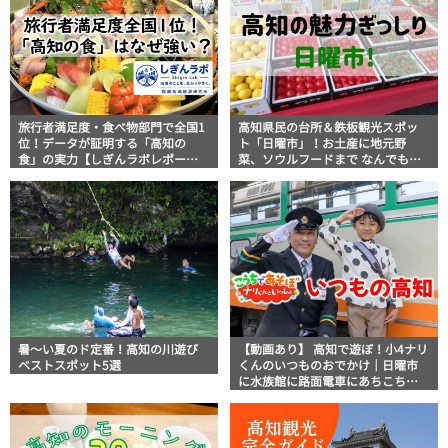
旅行者満足度・食べ物部門で全国1
高知県民の台所＆鉄板観光スポッ
位！データが証明する「高知の
ト「日曜市」！お土産に地元野
食」の実力【しぎんラボレポー
菜、ソウルフードまで なんでもそ
ト】
ろう高知の巨大街路市を徹底解
説！
暑～い夏のド定番！高知の川遊び
【動画あり】 高知で遊ぼ！小4ナリ
ベストスポット5選
くんのいつものおでかけ｜日曜市
に水族館に路面電車にあちこち巡
り