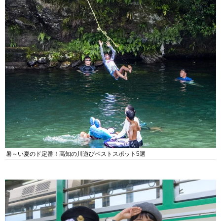
暑～い夏のド定番！高知の川遊びベストスポット5選