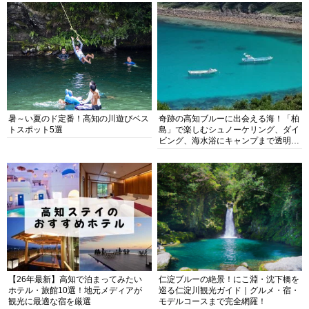
暑～い夏のド定番！高知の川遊びベス
奇跡の高知ブルーに出会える海！「柏
トスポット5選
島」で楽しむシュノーケリング、ダイ
ビング、海水浴にキャンプまで透明度
抜群の海の楽園を徹底紹介
【26年最新】高知で泊まってみたい
仁淀ブルーの絶景！にこ淵・沈下橋を
ホテル・旅館10選！地元メディアが
巡る仁淀川観光ガイド｜グルメ・宿・
観光に最適な宿を厳選
モデルコースまで完全網羅！