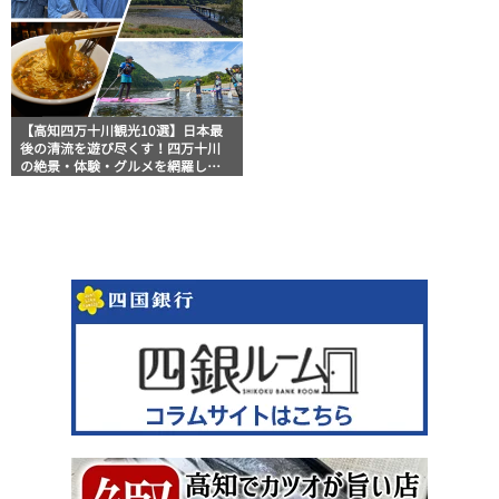
【高知四万十川観光10選】日本最
後の清流を遊び尽くす！四万十川
の絶景・体験・グルメを網羅した
おすすめガイド