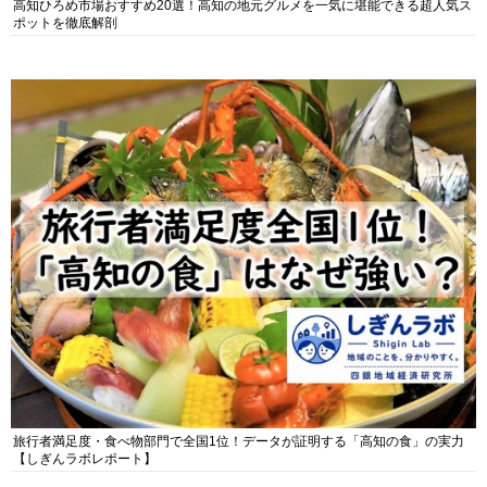
高知ひろめ市場おすすめ20選！高知の地元グルメを一気に堪能できる超人気ス
ポットを徹底解剖
旅行者満足度・食べ物部門で全国1位！データが証明する「高知の食」の実力
【しぎんラボレポート】