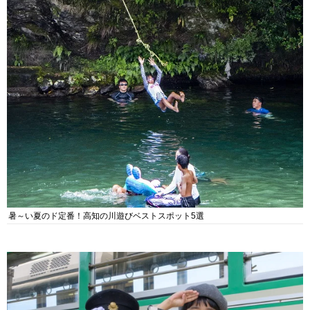
暑～い夏のド定番！高知の川遊びベストスポット5選