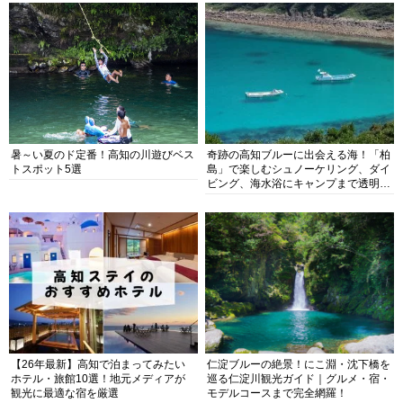
暑～い夏のド定番！高知の川遊びベス
奇跡の高知ブルーに出会える海！「柏
トスポット5選
島」で楽しむシュノーケリング、ダイ
ビング、海水浴にキャンプまで透明度
抜群の海の楽園を徹底紹介
【26年最新】高知で泊まってみたい
仁淀ブルーの絶景！にこ淵・沈下橋を
ホテル・旅館10選！地元メディアが
巡る仁淀川観光ガイド｜グルメ・宿・
観光に最適な宿を厳選
モデルコースまで完全網羅！