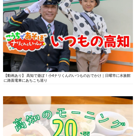
【動画あり】 高知で遊ぼ！小4ナリくんのいつものおでかけ｜日曜市に水族館
に路面電車にあちこち巡り