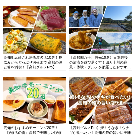
高知地元愛され居酒屋名店10選！昼
【高知四万十川観光10選】日本最後
飲みからどっぷり深夜まで 高知の酒
の清流を遊び尽くす！四万十川の絶
と肴を満喫！【高知グルメPro】
景・体験・グルメを網羅したおすすめ
ガイド
高知のおすすめモーニング20選！
【高知グルメPro】鰻！うなぎ！ウナ
「喫茶店の街」高知で美味しい喫茶
ギが食べたい！高知の鰻の旨い店美味