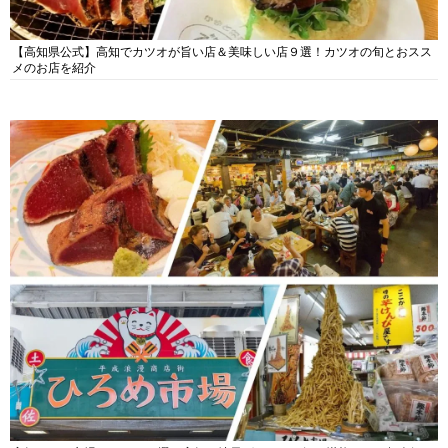
【高知県公式】高知でカツオが旨い店＆美味しい店９選！カツオの旬とおスス
メのお店を紹介