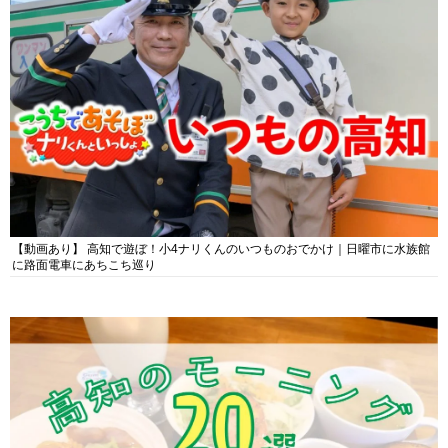
【動画あり】 高知で遊ぼ！小4ナリくんのいつものおでかけ｜日曜市に水族館
に路面電車にあちこち巡り