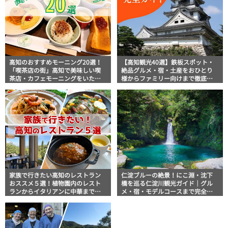
高知のおすすめモーニング20選！
【高知観光40選】鉄板スポット・
「喫茶店の街」高知で美味しい喫
絶品グルメ・宿・土産をおひとり
茶店・カフェモーニングをいただ
様からファミリー向けまで徹底解
きます！
説！
家族で行きたい高知のレストラン
仁淀ブルーの絶景！にこ淵・沈下
おススメ５選！植物園内のレスト
橋を巡る仁淀川観光ガイド｜グル
ランからイタリアンに中華まで楽
メ・宿・モデルコースまで完全網
しめる
羅！