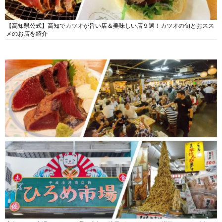
【高知県公式】高知でカツオが旨い店＆美味しい店９選！カツオの旬とおスス
メのお店を紹介