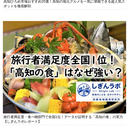
高知ひろめ市場おすすめ20選！高知の地元グルメを一気に堪能できる超人気ス
ポットを徹底解剖
旅行者満足度・食べ物部門で全国1位！データが証明する「高知の食」の実力
【しぎんラボレポート】