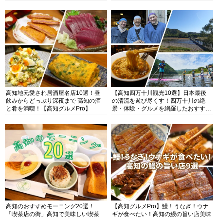
高知地元愛され居酒屋名店10選！昼
【高知四万十川観光10選】日本最後
飲みからどっぷり深夜まで 高知の酒
の清流を遊び尽くす！四万十川の絶
と肴を満喫！【高知グルメPro】
景・体験・グルメを網羅したおすすめ
ガイド
高知のおすすめモーニング20選！
【高知グルメPro】鰻！うなぎ！ウナ
「喫茶店の街」高知で美味しい喫茶
ギが食べたい！高知の鰻の旨い店美味