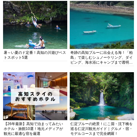
暑～い夏のド定番！高知の川遊びベス
奇跡の高知ブルーに出会える海！「柏
トスポット5選
島」で楽しむシュノーケリング、ダイ
ビング、海水浴にキャンプまで透明度
抜群の海の楽園を徹底紹介
【26年最新】高知で泊まってみたい
仁淀ブルーの絶景！にこ淵・沈下橋を
ホテル・旅館10選！地元メディアが
巡る仁淀川観光ガイド｜グルメ・宿・
観光に最適な宿を厳選
モデルコースまで完全網羅！