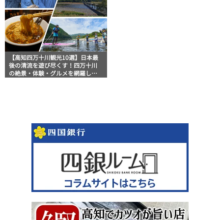
【高知四万十川観光10選】日本最
後の清流を遊び尽くす！四万十川
の絶景・体験・グルメを網羅した
おすすめガイド