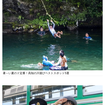
暑～い夏のド定番！高知の川遊びベストスポット5選