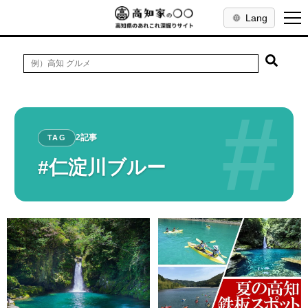
Lang
#
2記事
TAG
#仁淀川ブルー