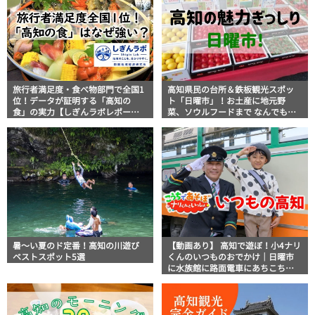
旅行者満足度・食べ物部門で全国1
高知県民の台所＆鉄板観光スポッ
位！データが証明する「高知の
ト「日曜市」！お土産に地元野
食」の実力【しぎんラボレポー
菜、ソウルフードまで なんでもそ
ト】
ろう高知の巨大街路市を徹底解
説！
暑～い夏のド定番！高知の川遊び
【動画あり】 高知で遊ぼ！小4ナリ
ベストスポット5選
くんのいつものおでかけ｜日曜市
に水族館に路面電車にあちこち巡
り