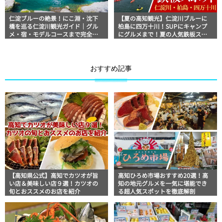
仁淀ブルーの絶景！にこ淵・沈下
【夏の高知観光】仁淀川ブルーに
橋を巡る仁淀川観光ガイド｜グル
柏島に四万十川！SUPにキャンプ
メ・宿・モデルコースまで完全網
にグルメまで！夏の人気鉄板スポ
羅！
ット3選
おすすめ記事
【高知県公式】高知でカツオが旨
高知ひろめ市場おすすめ20選！高
い店＆美味しい店９選！カツオの
知の地元グルメを一気に堪能でき
旬とおススメのお店を紹介
る超人気スポットを徹底解剖