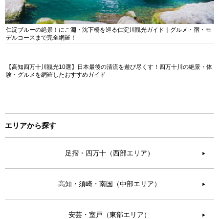
仁淀ブルーの絶景！にこ淵・沈下橋を巡る仁淀川観光ガイド｜グルメ・宿・モ
デルコースまで完全網羅！
【高知四万十川観光10選】日本最後の清流を遊び尽くす！四万十川の絶景・体
験・グルメを網羅したおすすめガイド
エリアから探す
足摺・四万十（西部エリア）
▶︎
高知・須崎・南国（中部エリア）
▶︎
安芸・室戸（東部エリア）
▶︎