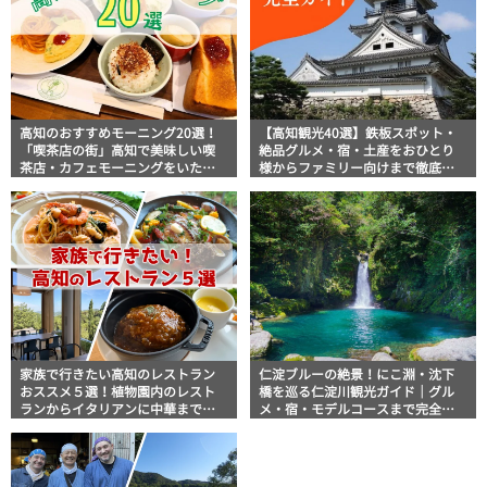
高知のおすすめモーニング20選！
【高知観光40選】鉄板スポット・
「喫茶店の街」高知で美味しい喫
絶品グルメ・宿・土産をおひとり
茶店・カフェモーニングをいただ
様からファミリー向けまで徹底解
きます！
説！
家族で行きたい高知のレストラン
仁淀ブルーの絶景！にこ淵・沈下
おススメ５選！植物園内のレスト
橋を巡る仁淀川観光ガイド｜グル
ランからイタリアンに中華まで楽
メ・宿・モデルコースまで完全網
しめる
羅！