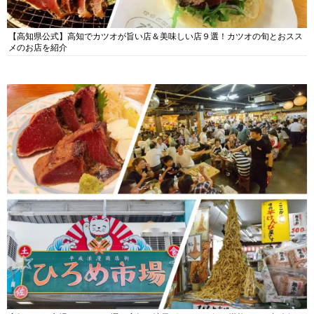
【高知県公式】高知でカツオが旨い店＆美味しい店９選！カツオの旬とおスス
メのお店を紹介