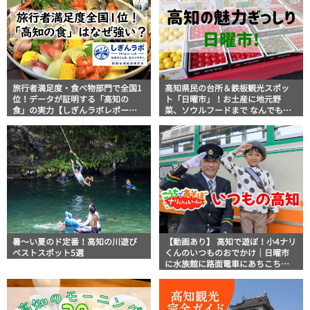
旅行者満足度・食べ物部門で全国1
高知県民の台所＆鉄板観光スポッ
位！データが証明する「高知の
ト「日曜市」！お土産に地元野
食」の実力【しぎんラボレポー
菜、ソウルフードまで なんでもそ
ト】
ろう高知の巨大街路市を徹底解
説！
暑～い夏のド定番！高知の川遊び
【動画あり】 高知で遊ぼ！小4ナリ
ベストスポット5選
くんのいつものおでかけ｜日曜市
に水族館に路面電車にあちこち巡
り