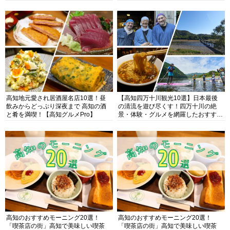
高知地元愛され居酒屋名店10選！昼
【高知四万十川観光10選】日本最後
飲みからどっぷり深夜まで 高知の酒
の清流を遊び尽くす！四万十川の絶
と肴を満喫！【高知グルメPro】
景・体験・グルメを網羅したおすすめ
ガイド
高知のおすすめモーニング20選！
高知のおすすめモーニング20選！
「喫茶店の街」高知で美味しい喫茶
「喫茶店の街」高知で美味しい喫茶