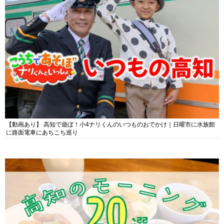
【動画あり】 高知で遊ぼ！小4ナリくんのいつものおでかけ｜日曜市に水族館
に路面電車にあちこち巡り