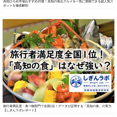
高知ひろめ市場おすすめ20選！高知の地元グルメを一気に堪能できる超人気ス
ポットを徹底解剖
旅行者満足度・食べ物部門で全国1位！データが証明する「高知の食」の実力
【しぎんラボレポート】