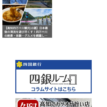
【高知四万十川観光10選】日本最
後の清流を遊び尽くす！四万十川
の絶景・体験・グルメを網羅した
おすすめガイド