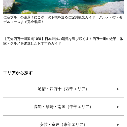
仁淀ブルーの絶景！にこ淵・沈下橋を巡る仁淀川観光ガイド｜グルメ・宿・モ
デルコースまで完全網羅！
【高知四万十川観光10選】日本最後の清流を遊び尽くす！四万十川の絶景・体
験・グルメを網羅したおすすめガイド
エリアから探す
足摺・四万十（西部エリア）
▶︎
高知・須崎・南国（中部エリア）
▶︎
安芸・室戸（東部エリア）
▶︎