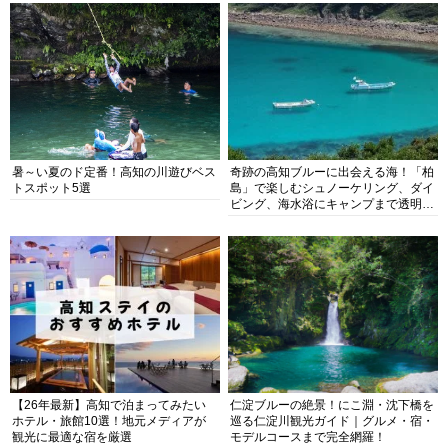
暑～い夏のド定番！高知の川遊びベス
奇跡の高知ブルーに出会える海！「柏
トスポット5選
島」で楽しむシュノーケリング、ダイ
ビング、海水浴にキャンプまで透明度
抜群の海の楽園を徹底紹介
【26年最新】高知で泊まってみたい
仁淀ブルーの絶景！にこ淵・沈下橋を
ホテル・旅館10選！地元メディアが
巡る仁淀川観光ガイド｜グルメ・宿・
観光に最適な宿を厳選
モデルコースまで完全網羅！