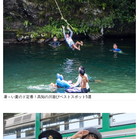
暑～い夏のド定番！高知の川遊びベストスポット5選