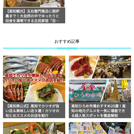
【高知観光】五右衛門風呂に囲炉
裏まで！大自然の中でゆったりと
田舎を満喫できる古民家宿「百々
世庵」
おすすめ記事
【高知県公式】高知でカツオが旨
高知ひろめ市場おすすめ20選！高
い店＆美味しい店９選！カツオの
知の地元グルメを一気に堪能でき
旬とおススメのお店を紹介
る超人気スポットを徹底解剖