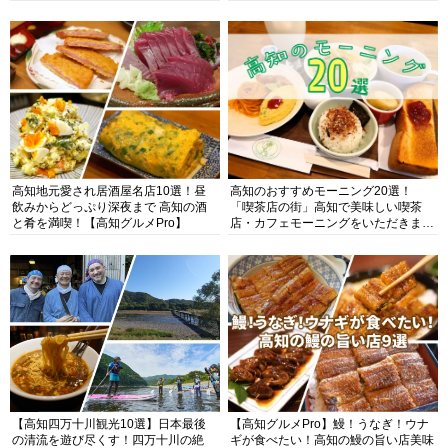
高知地元愛され居酒屋名店10選！昼
高知のおすすめモーニング20選！
飲みからどっぷり深夜まで 高知の酒
「喫茶店の街」高知で美味しい喫茶
と肴を満喫！【高知グルメPro】
店・カフェモーニングをいただきま
す！
【高知四万十川観光10選】日本最後
【高知グルメPro】鰻！うなぎ！ウナ
の清流を遊び尽くす！四万十川の絶
ギが食べたい！高知の鰻の旨い店美味