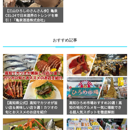
【三山ひろしのさんさん歩】亀泉
CEL-24で日本酒界のトレンドを牽
引！「亀泉酒造株式会社」
おすすめ記事
【高知県公式】高知でカツオが旨
高知ひろめ市場おすすめ20選！高
い店＆美味しい店９選！カツオの
知の地元グルメを一気に堪能でき
旬とおススメのお店を紹介
る超人気スポットを徹底解剖