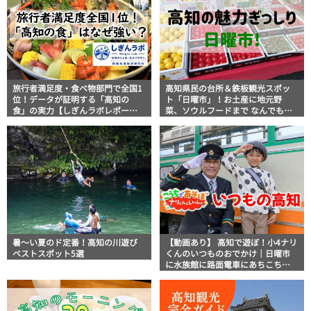
旅行者満足度・食べ物部門で全国1
高知県民の台所＆鉄板観光スポッ
位！データが証明する「高知の
ト「日曜市」！お土産に地元野
食」の実力【しぎんラボレポー
菜、ソウルフードまで なんでもそ
ト】
ろう高知の巨大街路市を徹底解
説！
暑～い夏のド定番！高知の川遊び
【動画あり】 高知で遊ぼ！小4ナリ
ベストスポット5選
くんのいつものおでかけ｜日曜市
に水族館に路面電車にあちこち巡
り