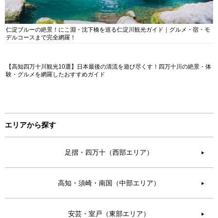
仁淀ブルーの絶景！にこ淵・沈下橋を巡る仁淀川観光ガイド｜グルメ・宿・モ
デルコースまで完全網羅！
【高知四万十川観光10選】日本最後の清流を遊び尽くす！四万十川の絶景・体
験・グルメを網羅したおすすめガイド
エリアから探す
足摺・四万十（西部エリア）
▶︎
高知・須崎・南国（中部エリア）
▶︎
安芸・室戸（東部エリア）
▶︎