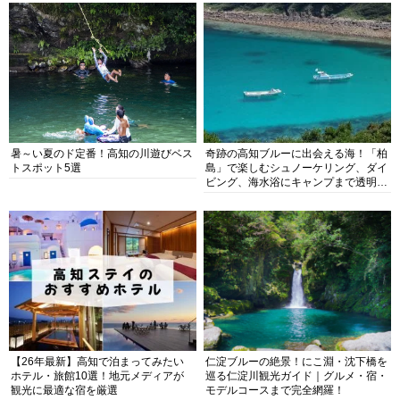
暑～い夏のド定番！高知の川遊びベス
奇跡の高知ブルーに出会える海！「柏
トスポット5選
島」で楽しむシュノーケリング、ダイ
ビング、海水浴にキャンプまで透明度
抜群の海の楽園を徹底紹介
【26年最新】高知で泊まってみたい
仁淀ブルーの絶景！にこ淵・沈下橋を
ホテル・旅館10選！地元メディアが
巡る仁淀川観光ガイド｜グルメ・宿・
観光に最適な宿を厳選
モデルコースまで完全網羅！