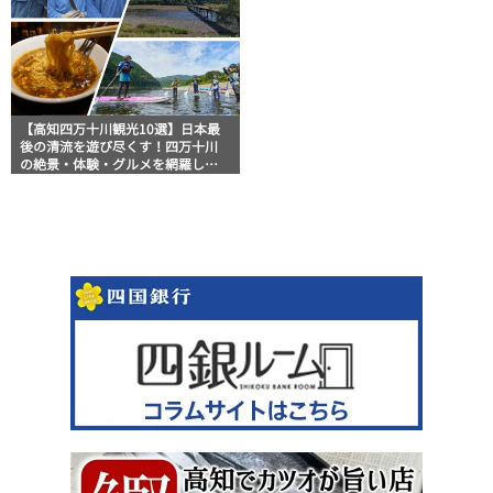
【高知四万十川観光10選】日本最
後の清流を遊び尽くす！四万十川
の絶景・体験・グルメを網羅した
おすすめガイド