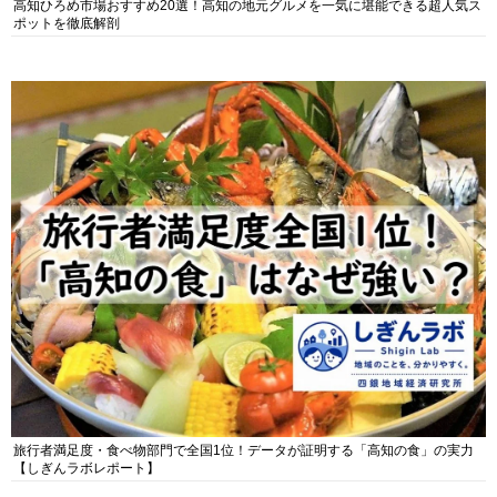
高知ひろめ市場おすすめ20選！高知の地元グルメを一気に堪能できる超人気ス
ポットを徹底解剖
旅行者満足度・食べ物部門で全国1位！データが証明する「高知の食」の実力
【しぎんラボレポート】