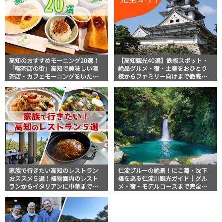
高知のおすすめモーニング20選！
【高知観光40選】鉄板スポット・
「喫茶店の街」高知で美味しい喫
絶品グルメ・宿・土産をおひとり
茶店・カフェモーニングをいただ
様からファミリー向けまで徹底解
きます！
説！
家族で行きたい高知のレストラン
仁淀ブルーの絶景！にこ淵・沈下
おススメ５選！植物園内のレスト
橋を巡る仁淀川観光ガイド｜グル
ランからイタリアンに中華まで楽
メ・宿・モデルコースまで完全網
しめる
羅！