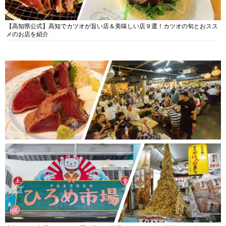
【高知県公式】高知でカツオが旨い店＆美味しい店９選！カツオの旬とおスス
メのお店を紹介