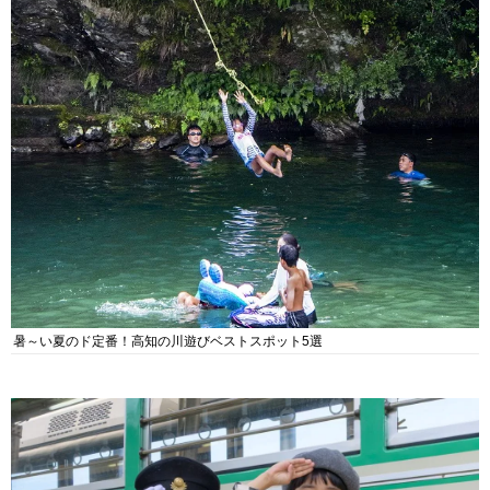
暑～い夏のド定番！高知の川遊びベストスポット5選