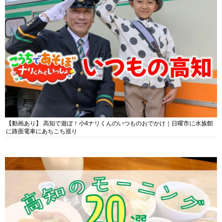
【動画あり】 高知で遊ぼ！小4ナリくんのいつものおでかけ｜日曜市に水族館
に路面電車にあちこち巡り