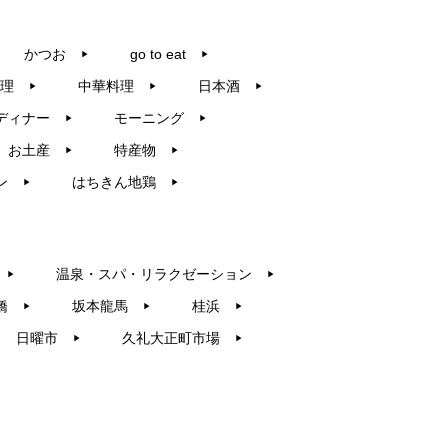
かつお
go to eat
▶︎
▶︎
理
中華料理
日本酒
▶︎
▶︎
▶︎
ディナー
モーニング
▶︎
▶︎
お土産
特産物
▶︎
▶︎
ン
はちきん地鶏
▶︎
▶︎
温泉・スパ・リラクゼーション
▶︎
▶︎
橋
坂本龍馬
桂浜
▶︎
▶︎
▶︎
日曜市
久礼大正町市場
▶︎
▶︎