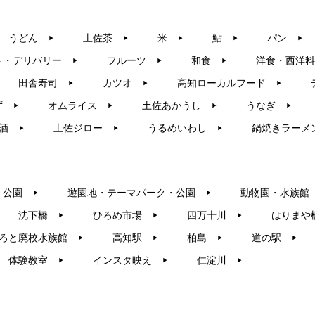
うどん
土佐茶
米
鮎
パン
▶︎
▶︎
▶︎
▶︎
▶︎
ト・デリバリー
フルーツ
和食
洋食・西洋料
▶︎
▶︎
▶︎
田舎寿司
カツオ
高知ローカルフード
▶︎
▶︎
▶︎
ず
オムライス
土佐あかうし
うなぎ
▶︎
▶︎
▶︎
▶︎
酒
土佐ジロー
うるめいわし
鍋焼きラーメ
▶︎
▶︎
▶︎
・公園
遊園地・テーマパーク・公園
動物園・水族館
▶︎
▶︎
沈下橋
ひろめ市場
四万十川
はりまや
▶︎
▶︎
▶︎
ろと廃校水族館
高知駅
柏島
道の駅
▶︎
▶︎
▶︎
▶︎
体験教室
インスタ映え
仁淀川
▶︎
▶︎
▶︎