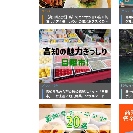
グルメ
グルメ, 
【高知県公式】高知でカツオが旨い店＆美
高知
味しい店９選！カツオの旬とおススメのお
グル
店を紹介
を徹
グルメ, 観光
観光, 
高知県民の台所＆鉄板観光スポット「日曜
暑～
市」！お土産に地元野菜、ソウルフードま
ポッ
で なんでもそろう高知の巨大街路市を徹
底解説！