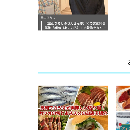
三山ひろし
【三山ひろしのさんさん歩】和の文化発信
基地「aiiro（あいいろ）」で着物をまとい
和の心を学ぶ！