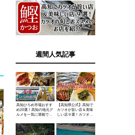
週間人気記事
高知ひろめ市場おすす
【高知県公式】高知で
め20選！高知の地元グ
カツオが旨い店＆美味
ルメを一気に堪能でき
しい店９選！カツオの
る超人気スポットを徹
旬とおススメのお店を
底解剖
紹介