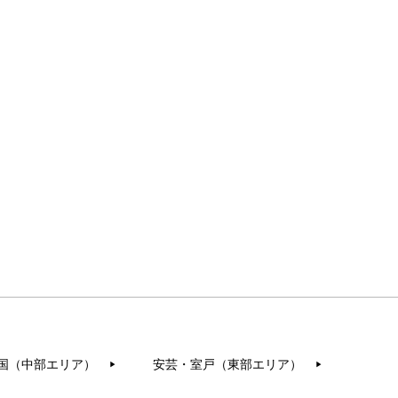
国（中部エリア）
安芸・室戸（東部エリア）
▶︎
▶︎