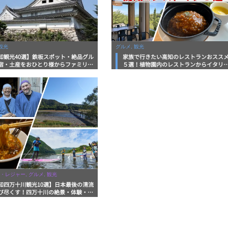
観光
グルメ, 観光
知観光40選】鉄板スポット・絶品グル
家族で行きたい高知のレストランおスス
宿・土産をおひとり様からファミリー
５選！植物園内のレストランからイタリ
まで徹底解説！
ンに中華まで楽しめる
・レジャー, グルメ, 観光
知四万十川観光10選】日本最後の清流
び尽くす！四万十川の絶景・体験・グ
を網羅したおすすめガイド