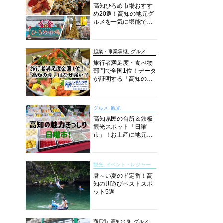
高知ひろめ市場おすす
め20選！高知の地元グ
ルメを一気に堪能でき
る超人気スポットを徹
底解剖
起業・事業承継, グルメ
旅行者満足度・食べ物
部門で全国1位！データ
が証明する「高知の
食」の実力【しぎんラ
ボレポート】
グルメ, 観光
高知県民の台所＆鉄板
観光スポット「日曜
市」！お土産に地元野
菜、ソウルフードまで
なんでもそろう高知の
巨大街路市を徹底解
観光, イベント・レジャー
説！
暑～い夏のド定番！高
知の川遊びベストスポ
ット5選
商店街, 高知出身, グルメ,