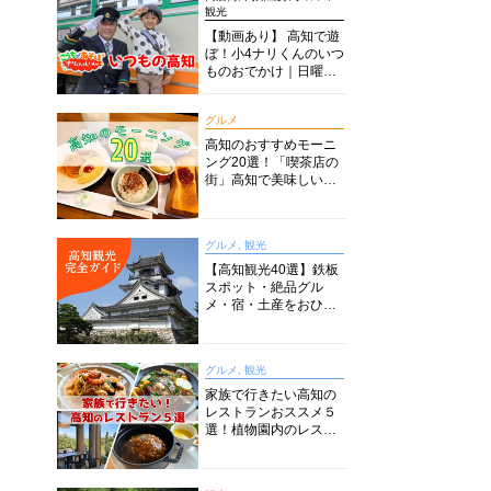
観光
【動画あり】 高知で遊
ぼ！小4ナリくんのいつ
ものおでかけ｜日曜市
に水族館に路面電車に
あちこち巡り
グルメ
高知のおすすめモーニ
ング20選！「喫茶店の
街」高知で美味しい喫
茶店・カフェモーニン
グをいただきます！
グルメ, 観光
【高知観光40選】鉄板
スポット・絶品グル
メ・宿・土産をおひと
り様からファミリー向
けまで徹底解説！
グルメ, 観光
家族で行きたい高知の
レストランおススメ５
選！植物園内のレスト
ランからイタリアンに
中華まで楽しめる