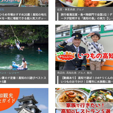
観光
起業・事業承継, グルメ
ひろめ市場おすすめ20選！高知の地元
旅行者満足度・食べ物部門で全国1位！デ
メを一気に堪能できる超人気スポット
ータが証明する「高知の食」の実力【し
底解剖
んラボレポート】
イベント・レジャー
商店街, 高知出身, グルメ, 観光
い夏のド定番！高知の川遊びベストス
【動画あり】 高知で遊ぼ！小4ナリくんの
ト5選
いつものおでかけ｜日曜市に水族館に路
電車にあちこち巡り