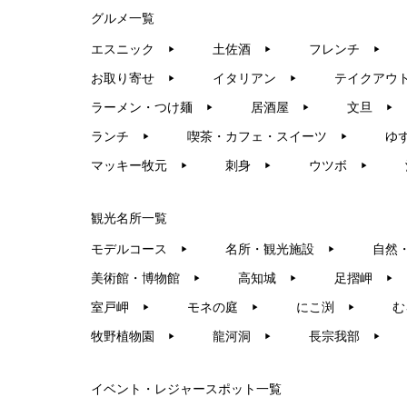
グルメ一覧
エスニック
土佐酒
フレンチ
▶︎
▶︎
▶︎
お取り寄せ
イタリアン
テイクアウ
▶︎
▶︎
ラーメン・つけ麺
居酒屋
文旦
▶︎
▶︎
▶︎
ランチ
喫茶・カフェ・スイーツ
ゆ
▶︎
▶︎
マッキー牧元
刺身
ウツボ
▶︎
▶︎
▶︎
観光名所一覧
モデルコース
名所・観光施設
自然
▶︎
▶︎
美術館・博物館
高知城
足摺岬
▶︎
▶︎
▶︎
室戸岬
モネの庭
にこ渕
む
▶︎
▶︎
▶︎
牧野植物園
龍河洞
長宗我部
▶︎
▶︎
▶︎
イベント・レジャースポット一覧