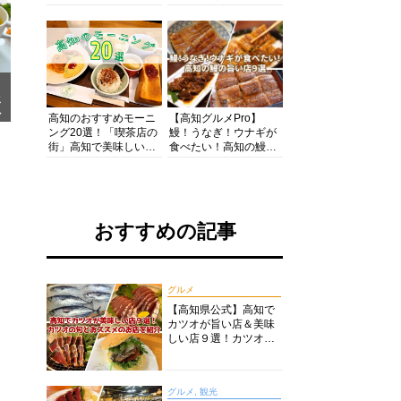
の酒と肴を満喫！【高
の絶景・体験・グルメ
知グルメPro】
を網羅したおすすめガ
イド
メ
ア
高知のおすすめモーニ
【高知グルメPro】
ング20選！「喫茶店の
鰻！うなぎ！ウナギが
街」高知で美味しい喫
食べたい！高知の鰻の
茶店・カフェモーニン
旨い店美味しい店９選
グをいただきます！
食いしんぼおじさんマ
ッキー牧元の高知満腹
日記セレクション
おすすめの記事
グルメ
【高知県公式】高知で
カツオが旨い店＆美味
しい店９選！カツオの
旬とおススメのお店を
紹介
グルメ, 観光