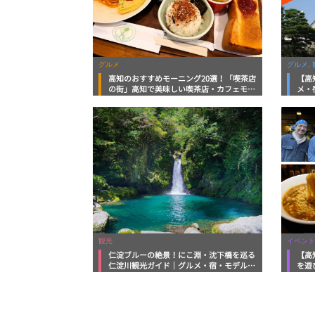
グルメ
グルメ, 
高知のおすすめモーニング20選！「喫茶店
【高
の街」高知で美味しい喫茶店・カフェモー
メ・
ニングをいただきます！
向け
観光
イベント
仁淀ブルーの絶景！にこ淵・沈下橋を巡る
【高
仁淀川観光ガイド｜グルメ・宿・モデルコ
を遊
ースまで完全網羅！
ルメ