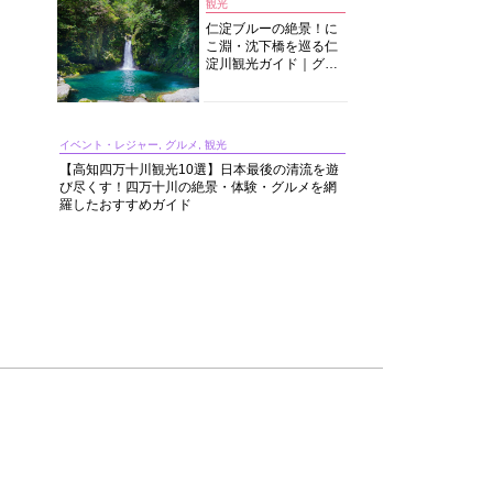
観光
仁淀ブルーの絶景！に
こ淵・沈下橋を巡る仁
淀川観光ガイド｜グル
メ・宿・モデルコース
まで完全網羅！
イベント・レジャー, グルメ, 観光
【高知四万十川観光10選】日本最後の清流を遊
び尽くす！四万十川の絶景・体験・グルメを網
羅したおすすめガイド