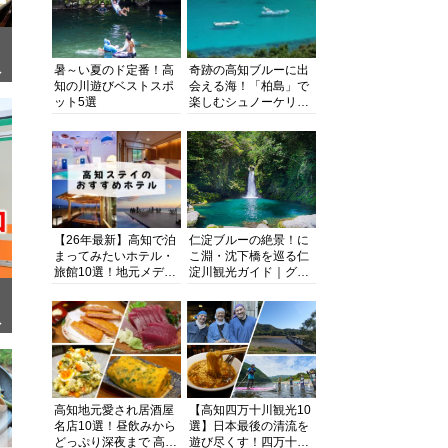
暑～い夏のド定番！高
奇跡の高知ブルーに出
ぎ
知の川遊びベストスポ
会える海！「柏島」で
ット5選
楽しむシュノーケリン
グ、ダイビング、海水
浴にキャンプまで透明
度抜群の海の楽園を徹
底紹介
【26年最新】高知で泊
仁淀ブルーの絶景！に
まってみたいホテル・
こ淵・沈下橋を巡る仁
旅館10選！地元メディ
淀川観光ガイド｜グル
アが観光に最適な宿を
メ・宿・モデルコース
厳選
まで完全網羅！
面
高知地元愛され居酒屋
【高知四万十川観光10
名店10選！昼飲みから
選】日本最後の清流を
どっぷり深夜まで 高知
遊び尽くす！四万十川