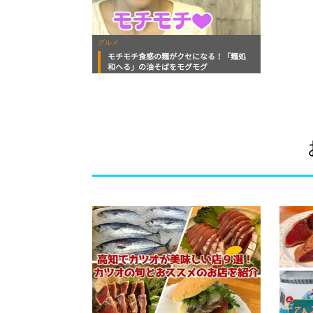
グルメ
モチモチ食感の麺がクセになる！「麺処
和へる」の油そばをモグモグ