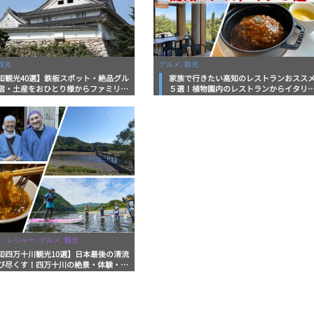
観光
グルメ, 観光
知観光40選】鉄板スポット・絶品グル
家族で行きたい高知のレストランおスス
宿・土産をおひとり様からファミリー
５選！植物園内のレストランからイタリ
まで徹底解説！
ンに中華まで楽しめる
・レジャー, グルメ, 観光
知四万十川観光10選】日本最後の清流
び尽くす！四万十川の絶景・体験・グ
を網羅したおすすめガイド