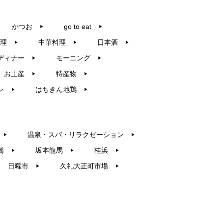
かつお
go to eat
▶︎
▶︎
理
中華料理
日本酒
▶︎
▶︎
▶︎
ディナー
モーニング
▶︎
▶︎
お土産
特産物
▶︎
▶︎
ン
はちきん地鶏
▶︎
▶︎
温泉・スパ・リラクゼーション
▶︎
▶︎
橋
坂本龍馬
桂浜
▶︎
▶︎
▶︎
日曜市
久礼大正町市場
▶︎
▶︎