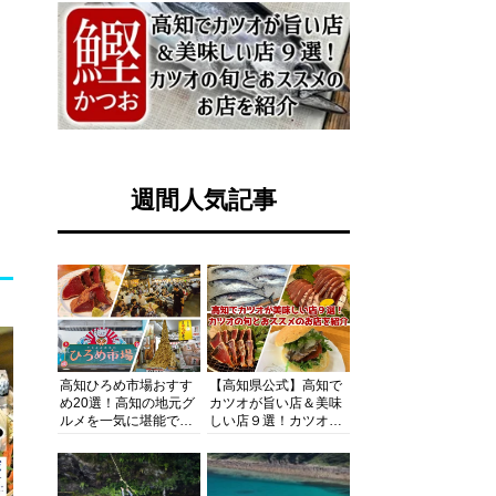
週間人気記事
高知ひろめ市場おすす
【高知県公式】高知で
め20選！高知の地元グ
カツオが旨い店＆美味
ルメを一気に堪能でき
しい店９選！カツオの
る超人気スポットを徹
旬とおススメのお店を
底解剖
紹介