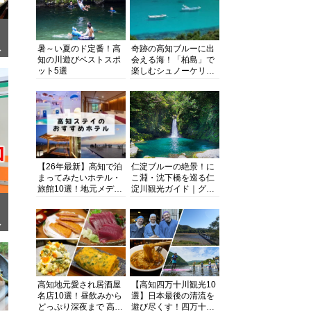
暑～い夏のド定番！高
奇跡の高知ブルーに出
ぎ
知の川遊びベストスポ
会える海！「柏島」で
ット5選
楽しむシュノーケリン
グ、ダイビング、海水
浴にキャンプまで透明
度抜群の海の楽園を徹
底紹介
【26年最新】高知で泊
仁淀ブルーの絶景！に
まってみたいホテル・
こ淵・沈下橋を巡る仁
旅館10選！地元メディ
淀川観光ガイド｜グル
アが観光に最適な宿を
メ・宿・モデルコース
厳選
まで完全網羅！
面
高知地元愛され居酒屋
【高知四万十川観光10
名店10選！昼飲みから
選】日本最後の清流を
どっぷり深夜まで 高知
遊び尽くす！四万十川