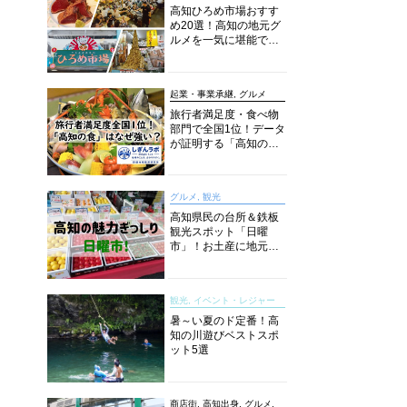
高知ひろめ市場おすす
め20選！高知の地元グ
ルメを一気に堪能でき
る超人気スポットを徹
底解剖
起業・事業承継, グルメ
旅行者満足度・食べ物
部門で全国1位！データ
が証明する「高知の
食」の実力【しぎんラ
ボレポート】
グルメ, 観光
高知県民の台所＆鉄板
観光スポット「日曜
市」！お土産に地元野
菜、ソウルフードまで
なんでもそろう高知の
巨大街路市を徹底解
観光, イベント・レジャー
説！
暑～い夏のド定番！高
知の川遊びベストスポ
ット5選
商店街, 高知出身, グルメ,