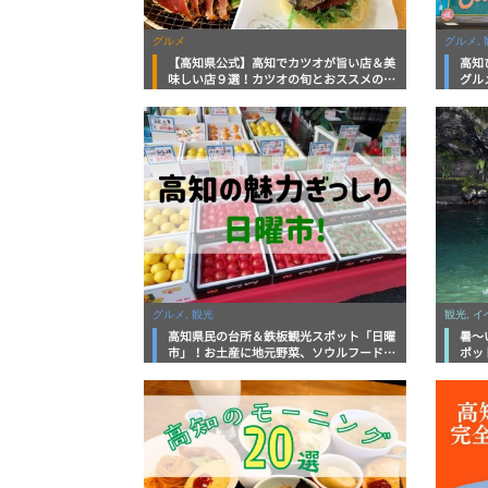
グルメ
グルメ, 
【高知県公式】高知でカツオが旨い店＆美
高知
味しい店９選！カツオの旬とおススメのお
グル
店を紹介
を徹
グルメ, 観光
観光, 
高知県民の台所＆鉄板観光スポット「日曜
暑～
市」！お土産に地元野菜、ソウルフードま
ポッ
で なんでもそろう高知の巨大街路市を徹
底解説！