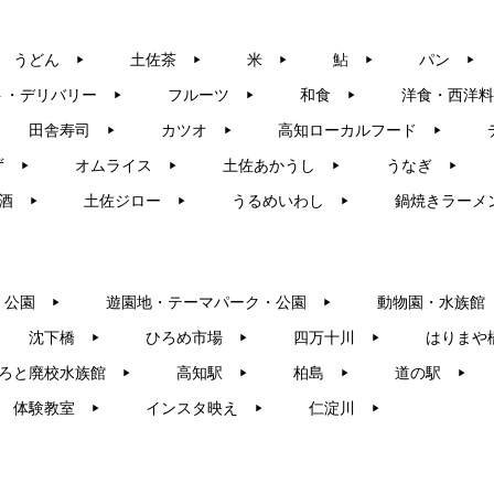
うどん
土佐茶
米
鮎
パン
▶︎
▶︎
▶︎
▶︎
▶︎
ト・デリバリー
フルーツ
和食
洋食・西洋料
▶︎
▶︎
▶︎
田舎寿司
カツオ
高知ローカルフード
▶︎
▶︎
▶︎
ず
オムライス
土佐あかうし
うなぎ
▶︎
▶︎
▶︎
▶︎
酒
土佐ジロー
うるめいわし
鍋焼きラーメ
▶︎
▶︎
▶︎
・公園
遊園地・テーマパーク・公園
動物園・水族館
▶︎
▶︎
沈下橋
ひろめ市場
四万十川
はりまや
▶︎
▶︎
▶︎
ろと廃校水族館
高知駅
柏島
道の駅
▶︎
▶︎
▶︎
▶︎
体験教室
インスタ映え
仁淀川
▶︎
▶︎
▶︎