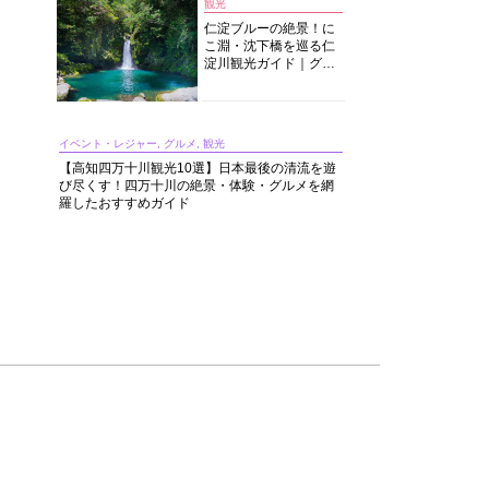
観光
仁淀ブルーの絶景！に
こ淵・沈下橋を巡る仁
淀川観光ガイド｜グル
メ・宿・モデルコース
まで完全網羅！
イベント・レジャー, グルメ, 観光
【高知四万十川観光10選】日本最後の清流を遊
び尽くす！四万十川の絶景・体験・グルメを網
羅したおすすめガイド