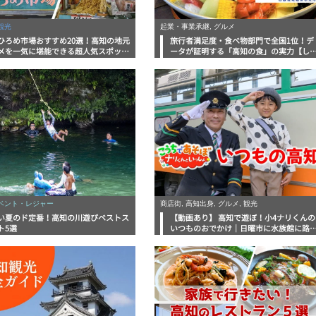
観光
起業・事業承継, グルメ
ひろめ市場おすすめ20選！高知の地元
旅行者満足度・食べ物部門で全国1位！デ
メを一気に堪能できる超人気スポット
ータが証明する「高知の食」の実力【し
底解剖
んラボレポート】
イベント・レジャー
商店街, 高知出身, グルメ, 観光
い夏のド定番！高知の川遊びベストス
【動画あり】 高知で遊ぼ！小4ナリくんの
ト5選
いつものおでかけ｜日曜市に水族館に路
電車にあちこち巡り