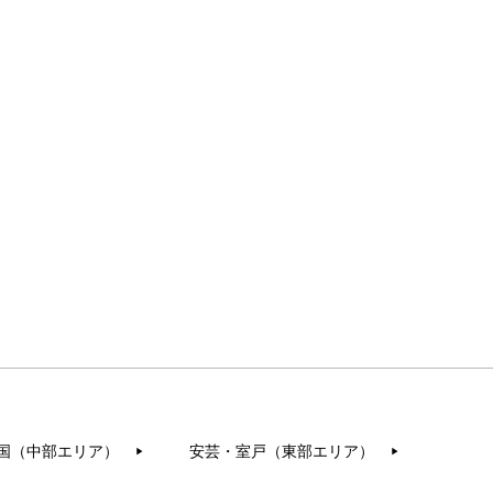
国（中部エリア）
安芸・室戸（東部エリア）
▶︎
▶︎