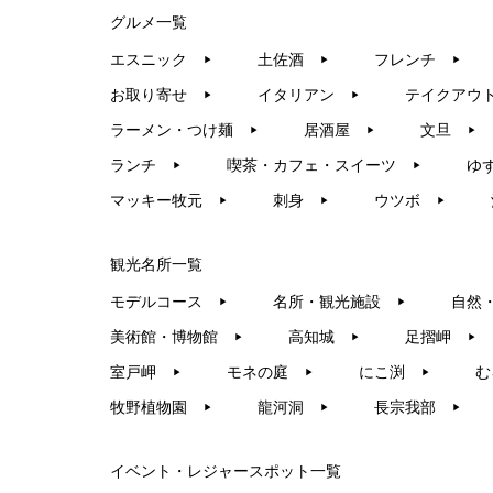
グルメ一覧
エスニック
土佐酒
フレンチ
▶︎
▶︎
▶︎
お取り寄せ
イタリアン
テイクアウ
▶︎
▶︎
ラーメン・つけ麺
居酒屋
文旦
▶︎
▶︎
▶︎
ランチ
喫茶・カフェ・スイーツ
ゆ
▶︎
▶︎
マッキー牧元
刺身
ウツボ
▶︎
▶︎
▶︎
観光名所一覧
モデルコース
名所・観光施設
自然
▶︎
▶︎
美術館・博物館
高知城
足摺岬
▶︎
▶︎
▶︎
室戸岬
モネの庭
にこ渕
む
▶︎
▶︎
▶︎
牧野植物園
龍河洞
長宗我部
▶︎
▶︎
▶︎
イベント・レジャースポット一覧