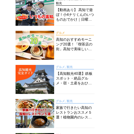
観光
【動画あり】 高知で遊
ぼ！小4ナリくんのいつ
ものおでかけ｜日曜市
に水族館に路面電車に
あちこち巡り
グルメ
高知のおすすめモーニ
ング20選！「喫茶店の
街」高知で美味しい喫
茶店・カフェモーニン
グをいただきます！
グルメ, 観光
【高知観光40選】鉄板
スポット・絶品グル
メ・宿・土産をおひと
り様からファミリー向
けまで徹底解説！
グルメ, 観光
家族で行きたい高知の
レストランおススメ５
選！植物園内のレスト
ランからイタリアンに
中華まで楽しめる