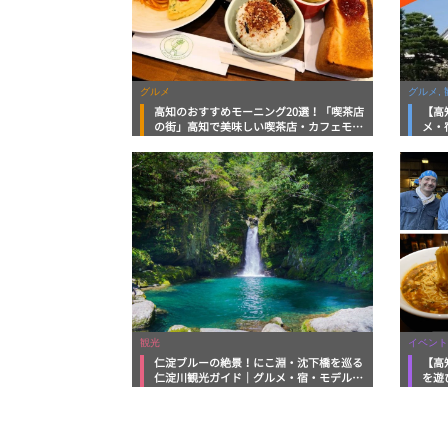
グルメ
グルメ, 
高知のおすすめモーニング20選！「喫茶店
【高
の街」高知で美味しい喫茶店・カフェモー
メ・
ニングをいただきます！
向け
観光
イベント
仁淀ブルーの絶景！にこ淵・沈下橋を巡る
【高
仁淀川観光ガイド｜グルメ・宿・モデルコ
を遊
ースまで完全網羅！
ルメ