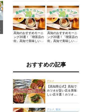
の酒と肴を満喫！【高
の絶景・体験・グルメ
知グルメPro】
を網羅したおすすめガ
イド
メ
ア
高知のおすすめモーニ
高知のおすすめモーニ
ング20選！「喫茶店の
ング20選！「喫茶店の
街」高知で美味しい喫
街」高知で美味しい喫
茶店・カフェモーニン
茶店・カフェモーニン
グをいただきます！
グをいただきます！
おすすめの記事
グルメ
【高知県公式】高知で
カツオが旨い店＆美味
しい店９選！カツオの
旬とおススメのお店を
紹介
グルメ, 観光