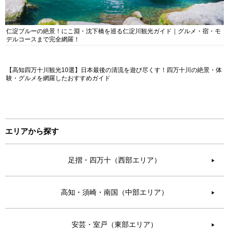
仁淀ブルーの絶景！にこ淵・沈下橋を巡る仁淀川観光ガイド｜グルメ・宿・モ
デルコースまで完全網羅！
【高知四万十川観光10選】日本最後の清流を遊び尽くす！四万十川の絶景・体
験・グルメを網羅したおすすめガイド
エリアから探す
足摺・四万十（西部エリア）
▶︎
高知・須崎・南国（中部エリア）
▶︎
安芸・室戸（東部エリア）
▶︎