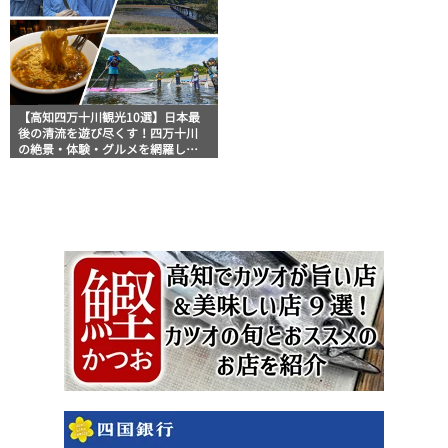
【高知四万十川観光10選】日本最
後の清流を遊び尽くす！四万十川
の絶景・体験・グルメを網羅した
おすすめガイド