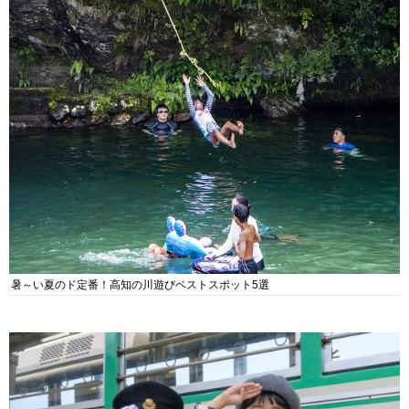
暑～い夏のド定番！高知の川遊びベストスポット5選