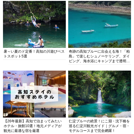
暑～い夏のド定番！高知の川遊びベス
奇跡の高知ブルーに出会える海！「柏
トスポット5選
島」で楽しむシュノーケリング、ダイ
ビング、海水浴にキャンプまで透明度
抜群の海の楽園を徹底紹介
【26年最新】高知で泊まってみたい
仁淀ブルーの絶景！にこ淵・沈下橋を
ホテル・旅館10選！地元メディアが
巡る仁淀川観光ガイド｜グルメ・宿・
観光に最適な宿を厳選
モデルコースまで完全網羅！