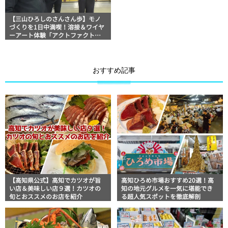
【三山ひろしのさんさん歩】モノ
づくりを1日中満喫！溶接＆ワイヤ
ーアート体験「アクトファクトリ
ー」
おすすめ記事
【高知県公式】高知でカツオが旨
高知ひろめ市場おすすめ20選！高
い店＆美味しい店９選！カツオの
知の地元グルメを一気に堪能でき
旬とおススメのお店を紹介
る超人気スポットを徹底解剖