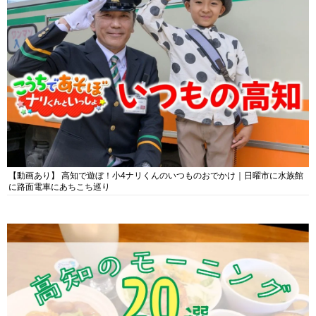
【動画あり】 高知で遊ぼ！小4ナリくんのいつものおでかけ｜日曜市に水族館
に路面電車にあちこち巡り