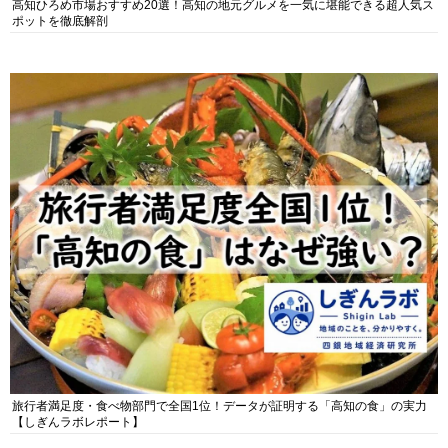
高知ひろめ市場おすすめ20選！高知の地元グルメを一気に堪能できる超人気ス
ポットを徹底解剖
旅行者満足度・食べ物部門で全国1位！データが証明する「高知の食」の実力
【しぎんラボレポート】