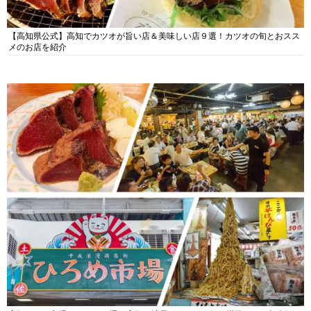
【高知県公式】高知でカツオが旨い店＆美味しい店９選！カツオの旬とおスス
メのお店を紹介