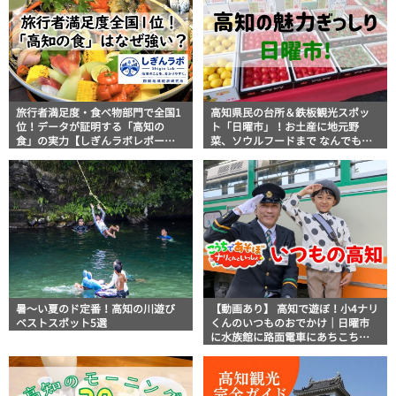
旅行者満足度・食べ物部門で全国1
高知県民の台所＆鉄板観光スポッ
位！データが証明する「高知の
ト「日曜市」！お土産に地元野
食」の実力【しぎんラボレポー
菜、ソウルフードまで なんでもそ
ト】
ろう高知の巨大街路市を徹底解
説！
暑～い夏のド定番！高知の川遊び
【動画あり】 高知で遊ぼ！小4ナリ
ベストスポット5選
くんのいつものおでかけ｜日曜市
に水族館に路面電車にあちこち巡
り