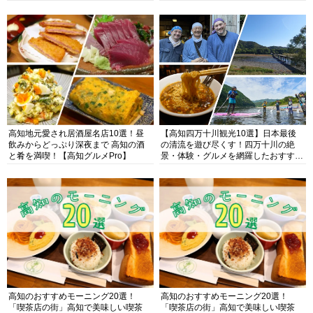
高知地元愛され居酒屋名店10選！昼
【高知四万十川観光10選】日本最後
飲みからどっぷり深夜まで 高知の酒
の清流を遊び尽くす！四万十川の絶
と肴を満喫！【高知グルメPro】
景・体験・グルメを網羅したおすすめ
ガイド
高知のおすすめモーニング20選！
高知のおすすめモーニング20選！
「喫茶店の街」高知で美味しい喫茶
「喫茶店の街」高知で美味しい喫茶