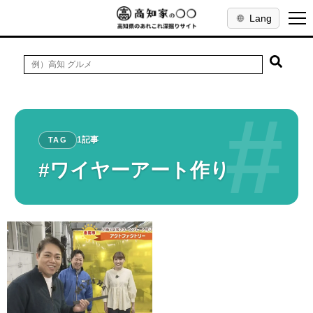
Lang
#
1記事
TAG
#ワイヤーアート作り