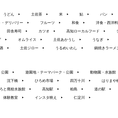
うどん
土佐茶
米
鮎
パン
▶︎
▶︎
▶︎
▶︎
▶︎
ト・デリバリー
フルーツ
和食
洋食・西洋料
▶︎
▶︎
▶︎
田舎寿司
カツオ
高知ローカルフード
▶︎
▶︎
▶︎
ず
オムライス
土佐あかうし
うなぎ
▶︎
▶︎
▶︎
▶︎
酒
土佐ジロー
うるめいわし
鍋焼きラーメ
▶︎
▶︎
▶︎
・公園
遊園地・テーマパーク・公園
動物園・水族館
▶︎
▶︎
沈下橋
ひろめ市場
四万十川
はりまや
▶︎
▶︎
▶︎
ろと廃校水族館
高知駅
柏島
道の駅
▶︎
▶︎
▶︎
▶︎
体験教室
インスタ映え
仁淀川
▶︎
▶︎
▶︎