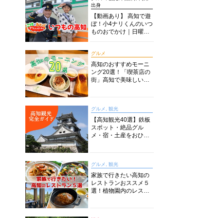
出身
【動画あり】 高知で遊
ぼ！小4ナリくんのいつ
ものおでかけ｜日曜市
に水族館に路面電車に
あちこち巡り
グルメ
高知のおすすめモーニ
ング20選！「喫茶店の
街」高知で美味しい喫
茶店・カフェモーニン
グをいただきます！
グルメ, 観光
【高知観光40選】鉄板
スポット・絶品グル
メ・宿・土産をおひと
り様からファミリー向
けまで徹底解説！
グルメ, 観光
家族で行きたい高知の
レストランおススメ５
選！植物園内のレスト
ランからイタリアンに
中華まで楽しめる