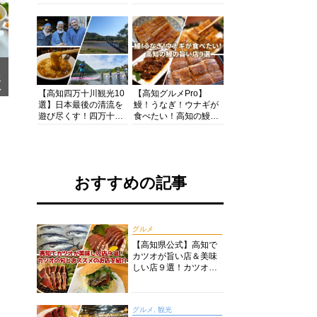
の酒と肴を満喫！【高
茶店・カフェモーニン
知グルメPro】
グをいただきます！
メ
ア
【高知四万十川観光10
【高知グルメPro】
選】日本最後の清流を
鰻！うなぎ！ウナギが
遊び尽くす！四万十川
食べたい！高知の鰻の
の絶景・体験・グルメ
旨い店美味しい店９選
を網羅したおすすめガ
食いしんぼおじさんマ
イド
ッキー牧元の高知満腹
日記セレクション
おすすめの記事
グルメ
【高知県公式】高知で
カツオが旨い店＆美味
しい店９選！カツオの
旬とおススメのお店を
紹介
グルメ, 観光