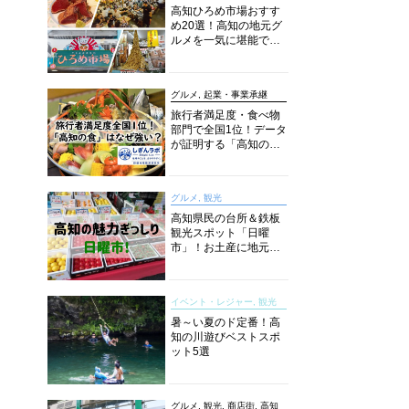
高知ひろめ市場おすす
め20選！高知の地元グ
ルメを一気に堪能でき
る超人気スポットを徹
底解剖
グルメ, 起業・事業承継
旅行者満足度・食べ物
部門で全国1位！データ
が証明する「高知の
食」の実力【しぎんラ
ボレポート】
グルメ, 観光
高知県民の台所＆鉄板
観光スポット「日曜
市」！お土産に地元野
菜、ソウルフードまで
なんでもそろう高知の
巨大街路市を徹底解
イベント・レジャー, 観光
説！
暑～い夏のド定番！高
知の川遊びベストスポ
ット5選
グルメ, 観光, 商店街, 高知