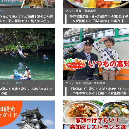
観光
グルメ, 起業・事業承継
ひろめ市場おすすめ20選！高知の地元
旅行者満足度・食べ物部門で全国1位！デ
メを一気に堪能できる超人気スポット
ータが証明する「高知の食」の実力【し
底解剖
んラボレポート】
・レジャー, 観光
グルメ, 観光, 商店街, 高知出身
い夏のド定番！高知の川遊びベストス
【動画あり】 高知で遊ぼ！小4ナリくんの
ト5選
いつものおでかけ｜日曜市に水族館に路
電車にあちこち巡り