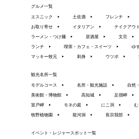
グルメ一覧
エスニック
土佐酒
フレンチ
▶︎
▶︎
▶︎
お取り寄せ
イタリアン
テイクアウ
▶︎
▶︎
ラーメン・つけ麺
居酒屋
文旦
▶︎
▶︎
▶︎
ランチ
喫茶・カフェ・スイーツ
ゆ
▶︎
▶︎
マッキー牧元
刺身
ウツボ
▶︎
▶︎
▶︎
観光名所一覧
モデルコース
名所・観光施設
自然
▶︎
▶︎
美術館・博物館
高知城
足摺岬
▶︎
▶︎
▶︎
室戸岬
モネの庭
にこ渕
む
▶︎
▶︎
▶︎
牧野植物園
龍河洞
長宗我部
▶︎
▶︎
▶︎
イベント・レジャースポット一覧