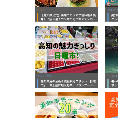
グルメ
グルメ, 
【高知県公式】高知でカツオが旨い店＆美
高知
味しい店９選！カツオの旬とおススメのお
グル
店を紹介
を徹
グルメ, 観光
イベント
高知県民の台所＆鉄板観光スポット「日曜
暑～
市」！お土産に地元野菜、ソウルフードま
ポッ
で なんでもそろう高知の巨大街路市を徹
底解説！