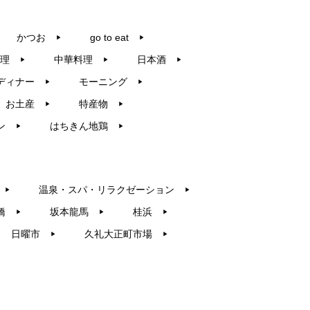
かつお
go to eat
▶︎
▶︎
理
中華料理
日本酒
▶︎
▶︎
▶︎
ディナー
モーニング
▶︎
▶︎
お土産
特産物
▶︎
▶︎
ン
はちきん地鶏
▶︎
▶︎
温泉・スパ・リラクゼーション
▶︎
▶︎
橋
坂本龍馬
桂浜
▶︎
▶︎
▶︎
日曜市
久礼大正町市場
▶︎
▶︎