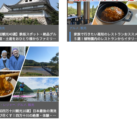
観光
グルメ, 観光
知観光40選】鉄板スポット・絶品グル
家族で行きたい高知のレストランおスス
宿・土産をおひとり様からファミリー
５選！植物園内のレストランからイタリ
まで徹底解説！
ンに中華まで楽しめる
・レジャー, グルメ, 観光
知四万十川観光10選】日本最後の清流
び尽くす！四万十川の絶景・体験・グ
を網羅したおすすめガイド