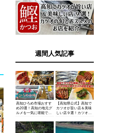
週間人気記事
高知ひろめ市場おすす
【高知県公式】高知で
め20選！高知の地元グ
カツオが旨い店＆美味
ルメを一気に堪能でき
しい店９選！カツオの
る超人気スポットを徹
旬とおススメのお店を
底解剖
紹介