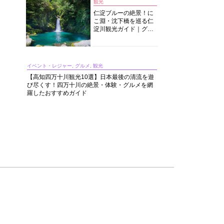
観光
仁淀ブルーの絶景！に
こ淵・沈下橋を巡る仁
淀川観光ガイド｜グル
メ・宿・モデルコース
まで完全網羅！
イベント・レジャー, グルメ, 観光
【高知四万十川観光10選】日本最後の清流を遊
び尽くす！四万十川の絶景・体験・グルメを網
羅したおすすめガイド