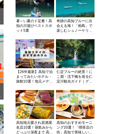
暑～い夏のド定番！高
奇跡の高知ブルーに出
ぎ
知の川遊びベストスポ
会える海！「柏島」で
ット5選
楽しむシュノーケリン
グ、ダイビング、海水
浴にキャンプまで透明
度抜群の海の楽園を徹
底紹介
【26年最新】高知で泊
仁淀ブルーの絶景！に
まってみたいホテル・
こ淵・沈下橋を巡る仁
旅館10選！地元メディ
淀川観光ガイド｜グル
アが観光に最適な宿を
メ・宿・モデルコース
厳選
まで完全網羅！
面
高知地元愛され居酒屋
高知のおすすめモーニ
名店10選！昼飲みから
ング20選！「喫茶店の
どっぷり深夜まで 高知
街」高知で美味しい喫