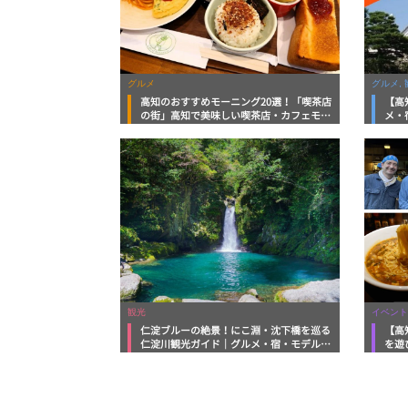
グルメ
グルメ, 
高知のおすすめモーニング20選！「喫茶店
【高
の街」高知で美味しい喫茶店・カフェモー
メ・
ニングをいただきます！
向け
観光
イベント
仁淀ブルーの絶景！にこ淵・沈下橋を巡る
【高
仁淀川観光ガイド｜グルメ・宿・モデルコ
を遊
ースまで完全網羅！
ルメ