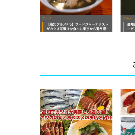
グルメ
グルメ
【高知グルメPro】フードジャーナリスト
高知
がカツオ茶漬けを食べに東京から通う昭和
ービ
ノスタルジーな居酒屋「お茶漬けの店 た
り！
に志」食いしんぼおじさんマッキー牧元の
高知満腹日記