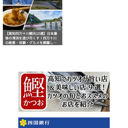
【高知四万十川観光10選】日本最
後の清流を遊び尽くす！四万十川
の絶景・体験・グルメを網羅した
おすすめガイド