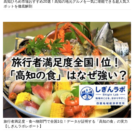
高知ひろめ市場おすすめ20選！高知の地元グルメを一気に堪能できる超人気ス
ポットを徹底解剖
旅行者満足度・食べ物部門で全国1位！データが証明する「高知の食」の実力
【しぎんラボレポート】