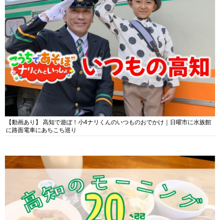
【動画あり】 高知で遊ぼ！小4ナリくんのいつものおでかけ｜日曜市に水族館
に路面電車にあちこち巡り