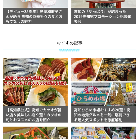
【デビュー35周年】島崎和歌子さ
高知の「やっぱり」が詰まった
んが語る 高知の四季折々の食とお
2019高知家プロモーション記者発
もてなしの魅力
表会
おすすめ記事
【高知県公式】高知でカツオが旨
高知ひろめ市場おすすめ20選！高
い店＆美味しい店９選！カツオの
知の地元グルメを一気に堪能でき
旬とおススメのお店を紹介
る超人気スポットを徹底解剖