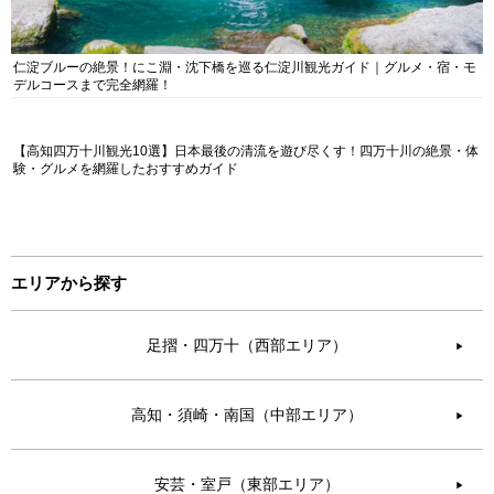
仁淀ブルーの絶景！にこ淵・沈下橋を巡る仁淀川観光ガイド｜グルメ・宿・モ
デルコースまで完全網羅！
【高知四万十川観光10選】日本最後の清流を遊び尽くす！四万十川の絶景・体
験・グルメを網羅したおすすめガイド
エリアから探す
足摺・四万十（西部エリア）
▶︎
高知・須崎・南国（中部エリア）
▶︎
安芸・室戸（東部エリア）
▶︎