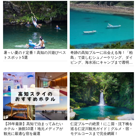
暑～い夏のド定番！高知の川遊びベス
奇跡の高知ブルーに出会える海！「柏
トスポット5選
島」で楽しむシュノーケリング、ダイ
ビング、海水浴にキャンプまで透明度
抜群の海の楽園を徹底紹介
【26年最新】高知で泊まってみたい
仁淀ブルーの絶景！にこ淵・沈下橋を
ホテル・旅館10選！地元メディアが
巡る仁淀川観光ガイド｜グルメ・宿・
観光に最適な宿を厳選
モデルコースまで完全網羅！