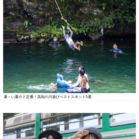
暑～い夏のド定番！高知の川遊びベストスポット5選