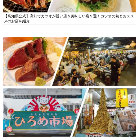
【高知県公式】高知でカツオが旨い店＆美味しい店９選！カツオの旬とおスス
メのお店を紹介