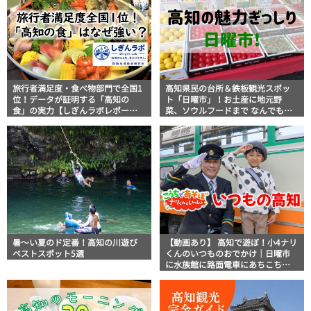
旅行者満足度・食べ物部門で全国1
高知県民の台所＆鉄板観光スポッ
位！データが証明する「高知の
ト「日曜市」！お土産に地元野
食」の実力【しぎんラボレポー
菜、ソウルフードまで なんでもそ
ト】
ろう高知の巨大街路市を徹底解
説！
暑～い夏のド定番！高知の川遊び
【動画あり】 高知で遊ぼ！小4ナリ
ベストスポット5選
くんのいつものおでかけ｜日曜市
に水族館に路面電車にあちこち巡
り