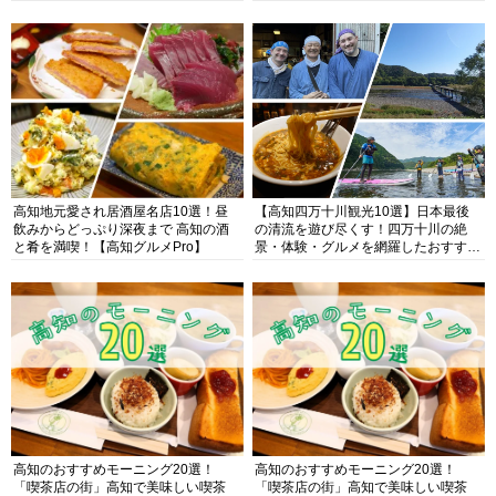
高知地元愛され居酒屋名店10選！昼
【高知四万十川観光10選】日本最後
飲みからどっぷり深夜まで 高知の酒
の清流を遊び尽くす！四万十川の絶
と肴を満喫！【高知グルメPro】
景・体験・グルメを網羅したおすすめ
ガイド
高知のおすすめモーニング20選！
高知のおすすめモーニング20選！
「喫茶店の街」高知で美味しい喫茶
「喫茶店の街」高知で美味しい喫茶