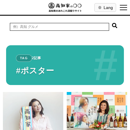
Lang
#
2記事
TAG
#ポスター