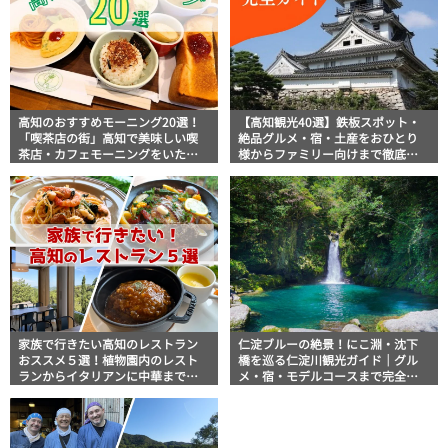
高知のおすすめモーニング20選！
【高知観光40選】鉄板スポット・
「喫茶店の街」高知で美味しい喫
絶品グルメ・宿・土産をおひとり
茶店・カフェモーニングをいただ
様からファミリー向けまで徹底解
きます！
説！
家族で行きたい高知のレストラン
仁淀ブルーの絶景！にこ淵・沈下
おススメ５選！植物園内のレスト
橋を巡る仁淀川観光ガイド｜グル
ランからイタリアンに中華まで楽
メ・宿・モデルコースまで完全網
しめる
羅！