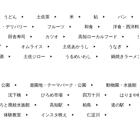
うどん
土佐茶
米
鮎
パン
▶︎
▶︎
▶︎
▶︎
▶︎
ト・デリバリー
フルーツ
和食
洋食・西洋料
▶︎
▶︎
▶︎
田舎寿司
カツオ
高知ローカルフード
▶︎
▶︎
▶︎
ず
オムライス
土佐あかうし
うなぎ
▶︎
▶︎
▶︎
▶︎
酒
土佐ジロー
うるめいわし
鍋焼きラーメ
▶︎
▶︎
▶︎
・公園
遊園地・テーマパーク・公園
動物園・水族館
▶︎
▶︎
沈下橋
ひろめ市場
四万十川
はりまや
▶︎
▶︎
▶︎
ろと廃校水族館
高知駅
柏島
道の駅
▶︎
▶︎
▶︎
▶︎
体験教室
インスタ映え
仁淀川
▶︎
▶︎
▶︎