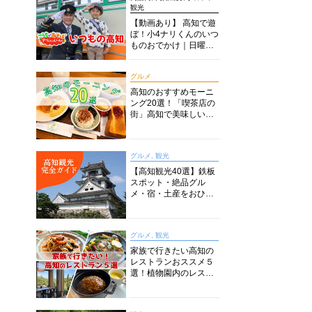
観光
【動画あり】 高知で遊
ぼ！小4ナリくんのいつ
ものおでかけ｜日曜市
に水族館に路面電車に
あちこち巡り
グルメ
高知のおすすめモーニ
ング20選！「喫茶店の
街」高知で美味しい喫
茶店・カフェモーニン
グをいただきます！
グルメ, 観光
【高知観光40選】鉄板
スポット・絶品グル
メ・宿・土産をおひと
り様からファミリー向
けまで徹底解説！
グルメ, 観光
家族で行きたい高知の
レストランおススメ５
選！植物園内のレスト
ランからイタリアンに
中華まで楽しめる