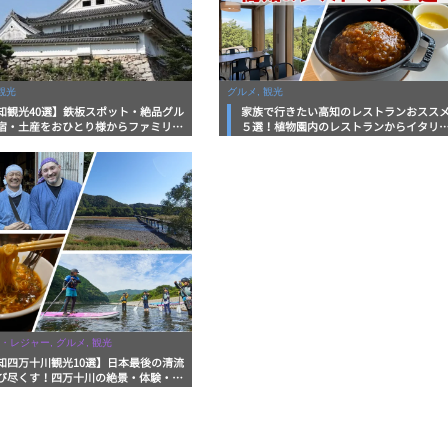
観光
グルメ, 観光
知観光40選】鉄板スポット・絶品グル
家族で行きたい高知のレストランおスス
宿・土産をおひとり様からファミリー
５選！植物園内のレストランからイタリ
まで徹底解説！
ンに中華まで楽しめる
・レジャー, グルメ, 観光
知四万十川観光10選】日本最後の清流
び尽くす！四万十川の絶景・体験・グ
を網羅したおすすめガイド