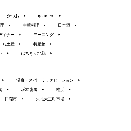
かつお
go to eat
▶︎
▶︎
理
中華料理
日本酒
▶︎
▶︎
▶︎
ディナー
モーニング
▶︎
▶︎
お土産
特産物
▶︎
▶︎
ン
はちきん地鶏
▶︎
▶︎
温泉・スパ・リラクゼーション
▶︎
▶︎
橋
坂本龍馬
桂浜
▶︎
▶︎
▶︎
日曜市
久礼大正町市場
▶︎
▶︎