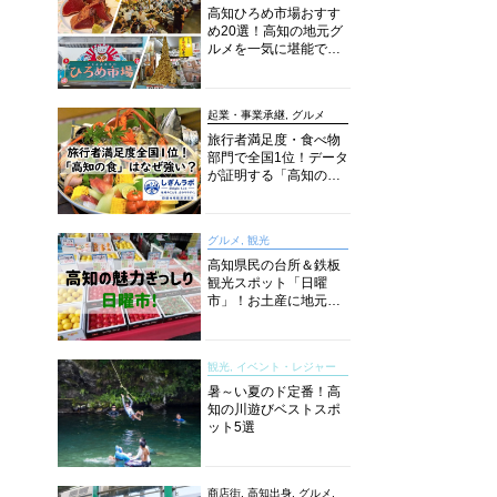
高知ひろめ市場おすす
め20選！高知の地元グ
ルメを一気に堪能でき
る超人気スポットを徹
底解剖
起業・事業承継, グルメ
旅行者満足度・食べ物
部門で全国1位！データ
が証明する「高知の
食」の実力【しぎんラ
ボレポート】
グルメ, 観光
高知県民の台所＆鉄板
観光スポット「日曜
市」！お土産に地元野
菜、ソウルフードまで
なんでもそろう高知の
巨大街路市を徹底解
観光, イベント・レジャー
説！
暑～い夏のド定番！高
知の川遊びベストスポ
ット5選
商店街, 高知出身, グルメ,