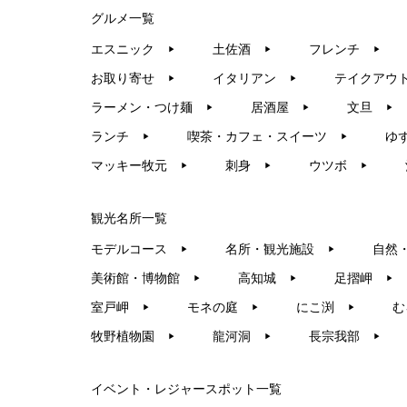
グルメ一覧
エスニック
土佐酒
フレンチ
▶︎
▶︎
▶︎
お取り寄せ
イタリアン
テイクアウ
▶︎
▶︎
ラーメン・つけ麺
居酒屋
文旦
▶︎
▶︎
▶︎
ランチ
喫茶・カフェ・スイーツ
ゆ
▶︎
▶︎
マッキー牧元
刺身
ウツボ
▶︎
▶︎
▶︎
観光名所一覧
モデルコース
名所・観光施設
自然
▶︎
▶︎
美術館・博物館
高知城
足摺岬
▶︎
▶︎
▶︎
室戸岬
モネの庭
にこ渕
む
▶︎
▶︎
▶︎
牧野植物園
龍河洞
長宗我部
▶︎
▶︎
▶︎
イベント・レジャースポット一覧