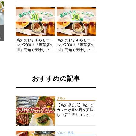
の酒と肴を満喫！【高
の絶景・体験・グルメ
知グルメPro】
を網羅したおすすめガ
イド
メ
ア
高知のおすすめモーニ
高知のおすすめモーニ
ング20選！「喫茶店の
ング20選！「喫茶店の
街」高知で美味しい喫
街」高知で美味しい喫
茶店・カフェモーニン
茶店・カフェモーニン
グをいただきます！
グをいただきます！
おすすめの記事
グルメ
【高知県公式】高知で
カツオが旨い店＆美味
しい店９選！カツオの
旬とおススメのお店を
紹介
グルメ, 観光