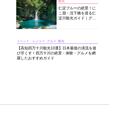
観光
仁淀ブルーの絶景！に
こ淵・沈下橋を巡る仁
淀川観光ガイド｜グル
メ・宿・モデルコース
まで完全網羅！
イベント・レジャー, グルメ, 観光
【高知四万十川観光10選】日本最後の清流を遊
び尽くす！四万十川の絶景・体験・グルメを網
羅したおすすめガイド