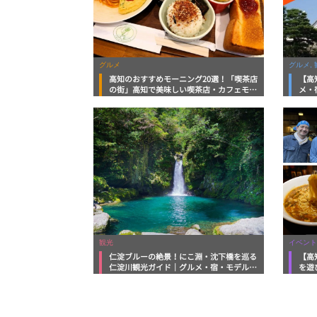
グルメ
グルメ, 
高知のおすすめモーニング20選！「喫茶店
【高
の街」高知で美味しい喫茶店・カフェモー
メ・
ニングをいただきます！
向け
観光
イベント
仁淀ブルーの絶景！にこ淵・沈下橋を巡る
【高
仁淀川観光ガイド｜グルメ・宿・モデルコ
を遊
ースまで完全網羅！
ルメ