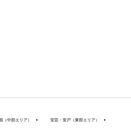
国（中部エリア）
安芸・室戸（東部エリア）
▶︎
▶︎