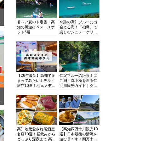
暑～い夏のド定番！高
奇跡の高知ブルーに出
ぎ
知の川遊びベストスポ
会える海！「柏島」で
ット5選
楽しむシュノーケリン
グ、ダイビング、海水
浴にキャンプまで透明
度抜群の海の楽園を徹
底紹介
【26年最新】高知で泊
仁淀ブルーの絶景！に
まってみたいホテル・
こ淵・沈下橋を巡る仁
旅館10選！地元メディ
淀川観光ガイド｜グル
アが観光に最適な宿を
メ・宿・モデルコース
厳選
まで完全網羅！
面
高知地元愛され居酒屋
【高知四万十川観光10
名店10選！昼飲みから
選】日本最後の清流を
どっぷり深夜まで 高知
遊び尽くす！四万十川