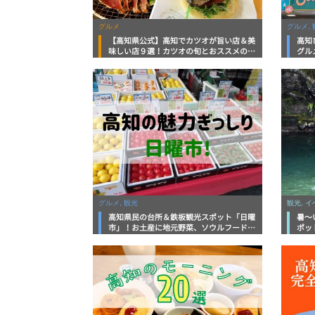
グルメ
グルメ, 
【高知県公式】高知でカツオが旨い店＆美
高知
味しい店９選！カツオの旬とおススメのお
グル
店を紹介
を徹
グルメ, 観光
観光, 
高知県民の台所＆鉄板観光スポット「日曜
暑～
市」！お土産に地元野菜、ソウルフードま
ポッ
で なんでもそろう高知の巨大街路市を徹
底解説！