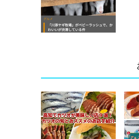
グルメ
「川添ヤギ牧場」がベビーラッシュで、か
わいいが渋滞している件