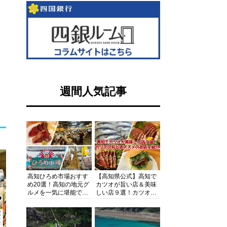
週間人気記事
高知ひろめ市場おすす
【高知県公式】高知で
め20選！高知の地元グ
カツオが旨い店＆美味
ルメを一気に堪能でき
しい店９選！カツオの
る超人気スポットを徹
旬とおススメのお店を
底解剖
紹介