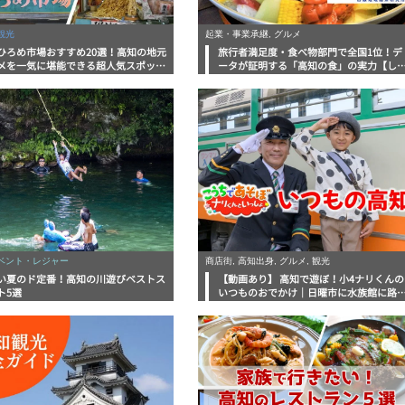
観光
起業・事業承継, グルメ
ひろめ市場おすすめ20選！高知の地元
旅行者満足度・食べ物部門で全国1位！デ
メを一気に堪能できる超人気スポット
ータが証明する「高知の食」の実力【し
底解剖
んラボレポート】
イベント・レジャー
商店街, 高知出身, グルメ, 観光
い夏のド定番！高知の川遊びベストス
【動画あり】 高知で遊ぼ！小4ナリくんの
ト5選
いつものおでかけ｜日曜市に水族館に路
電車にあちこち巡り