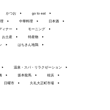
かつお
go to eat
▶︎
▶︎
理
中華料理
日本酒
▶︎
▶︎
▶︎
ディナー
モーニング
▶︎
▶︎
お土産
特産物
▶︎
▶︎
ン
はちきん地鶏
▶︎
▶︎
温泉・スパ・リラクゼーション
▶︎
▶︎
橋
坂本龍馬
桂浜
▶︎
▶︎
▶︎
日曜市
久礼大正町市場
▶︎
▶︎