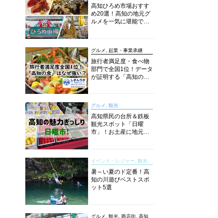
高知ひろめ市場おすす
め20選！高知の地元グ
ルメを一気に堪能でき
る超人気スポットを徹
底解剖
グルメ, 起業・事業承継
旅行者満足度・食べ物
部門で全国1位！データ
が証明する「高知の
食」の実力【しぎんラ
ボレポート】
グルメ, 観光
高知県民の台所＆鉄板
観光スポット「日曜
市」！お土産に地元野
菜、ソウルフードまで
なんでもそろう高知の
巨大街路市を徹底解
イベント・レジャー, 観光
説！
暑～い夏のド定番！高
知の川遊びベストスポ
ット5選
グルメ, 観光, 商店街, 高知