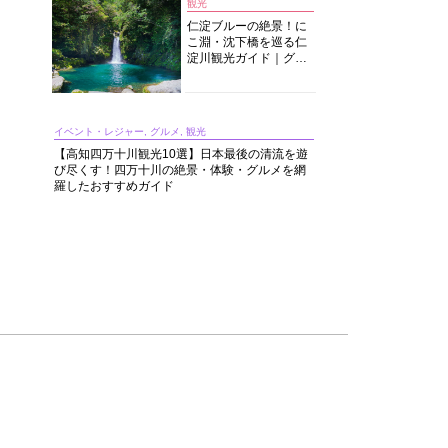
観光
仁淀ブルーの絶景！に
こ淵・沈下橋を巡る仁
淀川観光ガイド｜グル
メ・宿・モデルコース
まで完全網羅！
イベント・レジャー, グルメ, 観光
【高知四万十川観光10選】日本最後の清流を遊
び尽くす！四万十川の絶景・体験・グルメを網
羅したおすすめガイド