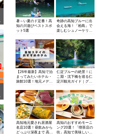
暑～い夏のド定番！高
奇跡の高知ブルーに出
ぎ
知の川遊びベストスポ
会える海！「柏島」で
ット5選
楽しむシュノーケリン
グ、ダイビング、海水
浴にキャンプまで透明
度抜群の海の楽園を徹
底紹介
【26年最新】高知で泊
仁淀ブルーの絶景！に
まってみたいホテル・
こ淵・沈下橋を巡る仁
旅館10選！地元メディ
淀川観光ガイド｜グル
アが観光に最適な宿を
メ・宿・モデルコース
厳選
まで完全網羅！
面
高知地元愛され居酒屋
高知のおすすめモーニ
名店10選！昼飲みから
ング20選！「喫茶店の
どっぷり深夜まで 高知
街」高知で美味しい喫