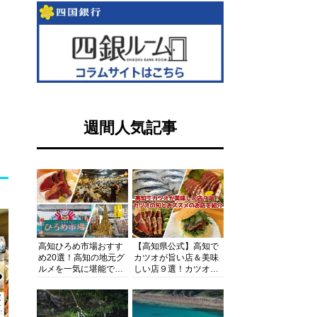
週間人気記事
高知ひろめ市場おすす
【高知県公式】高知で
め20選！高知の地元グ
カツオが旨い店＆美味
ルメを一気に堪能でき
しい店９選！カツオの
る超人気スポットを徹
旬とおススメのお店を
底解剖
紹介