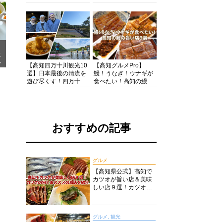
の酒と肴を満喫！【高
茶店・カフェモーニン
知グルメPro】
グをいただきます！
メ
ア
【高知四万十川観光10
【高知グルメPro】
選】日本最後の清流を
鰻！うなぎ！ウナギが
遊び尽くす！四万十川
食べたい！高知の鰻の
の絶景・体験・グルメ
旨い店美味しい店９選
を網羅したおすすめガ
食いしんぼおじさんマ
イド
ッキー牧元の高知満腹
日記セレクション
おすすめの記事
グルメ
【高知県公式】高知で
カツオが旨い店＆美味
しい店９選！カツオの
旬とおススメのお店を
紹介
グルメ, 観光