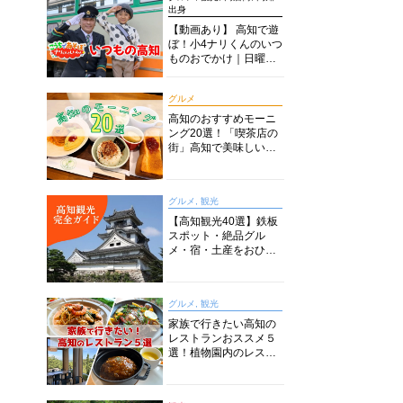
出身
【動画あり】 高知で遊
ぼ！小4ナリくんのいつ
ものおでかけ｜日曜市
に水族館に路面電車に
あちこち巡り
グルメ
高知のおすすめモーニ
ング20選！「喫茶店の
街」高知で美味しい喫
茶店・カフェモーニン
グをいただきます！
グルメ, 観光
【高知観光40選】鉄板
スポット・絶品グル
メ・宿・土産をおひと
り様からファミリー向
けまで徹底解説！
グルメ, 観光
家族で行きたい高知の
レストランおススメ５
選！植物園内のレスト
ランからイタリアンに
中華まで楽しめる