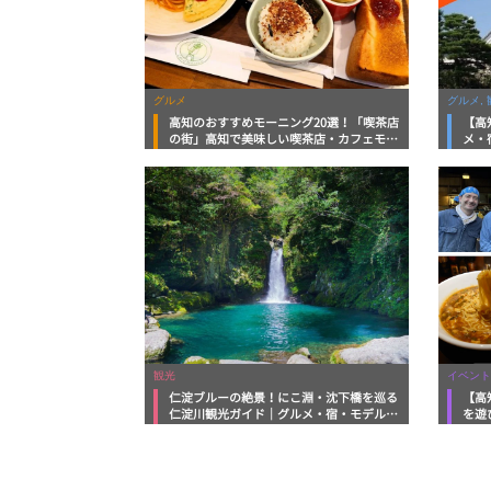
グルメ
グルメ, 
高知のおすすめモーニング20選！「喫茶店
【高
の街」高知で美味しい喫茶店・カフェモー
メ・
ニングをいただきます！
向け
観光
イベント
仁淀ブルーの絶景！にこ淵・沈下橋を巡る
【高
仁淀川観光ガイド｜グルメ・宿・モデルコ
を遊
ースまで完全網羅！
ルメ