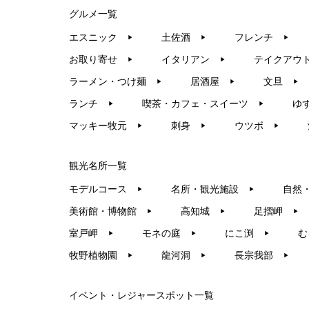
グルメ一覧
エスニック
土佐酒
フレンチ
▶︎
▶︎
▶︎
お取り寄せ
イタリアン
テイクアウ
▶︎
▶︎
ラーメン・つけ麺
居酒屋
文旦
▶︎
▶︎
▶︎
ランチ
喫茶・カフェ・スイーツ
ゆ
▶︎
▶︎
マッキー牧元
刺身
ウツボ
▶︎
▶︎
▶︎
観光名所一覧
モデルコース
名所・観光施設
自然
▶︎
▶︎
美術館・博物館
高知城
足摺岬
▶︎
▶︎
▶︎
室戸岬
モネの庭
にこ渕
む
▶︎
▶︎
▶︎
牧野植物園
龍河洞
長宗我部
▶︎
▶︎
▶︎
イベント・レジャースポット一覧