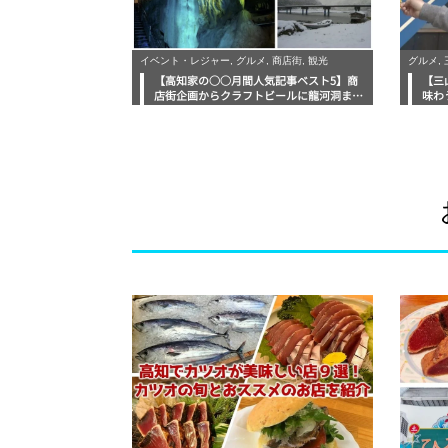
イベント・レジャー, グルメ, 商店街, 観光
グルメ,
【高知家の○○月間人気記事ベスト5】商
【三
店街企画からクラフトビールに龍河洞ま
味わ
で！
クラ
ルー