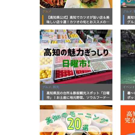
グルメ
グルメ, 
【高知県公式】高知でカツオが旨い店＆美
高知
味しい店９選！カツオの旬とおススメのお
グル
店を紹介
を徹
グルメ, 観光
イベント
高知県民の台所＆鉄板観光スポット「日曜
暑～
市」！お土産に地元野菜、ソウルフードま
ポッ
で なんでもそろう高知の巨大街路市を徹
底解説！