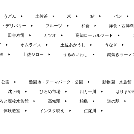
うどん
土佐茶
米
鮎
パン
▶︎
▶︎
▶︎
▶︎
▶︎
ト・デリバリー
フルーツ
和食
洋食・西洋料
▶︎
▶︎
▶︎
田舎寿司
カツオ
高知ローカルフード
▶︎
▶︎
▶︎
ず
オムライス
土佐あかうし
うなぎ
▶︎
▶︎
▶︎
▶︎
酒
土佐ジロー
うるめいわし
鍋焼きラーメ
▶︎
▶︎
▶︎
・公園
遊園地・テーマパーク・公園
動物園・水族館
▶︎
▶︎
沈下橋
ひろめ市場
四万十川
はりまや
▶︎
▶︎
▶︎
ろと廃校水族館
高知駅
柏島
道の駅
▶︎
▶︎
▶︎
▶︎
体験教室
インスタ映え
仁淀川
▶︎
▶︎
▶︎