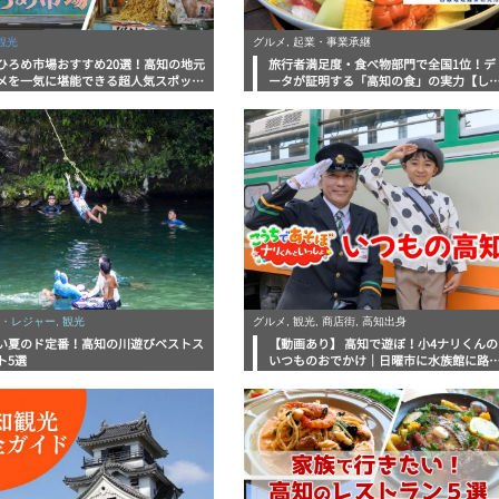
観光
グルメ, 起業・事業承継
ひろめ市場おすすめ20選！高知の地元
旅行者満足度・食べ物部門で全国1位！デ
メを一気に堪能できる超人気スポット
ータが証明する「高知の食」の実力【し
底解剖
んラボレポート】
・レジャー, 観光
グルメ, 観光, 商店街, 高知出身
い夏のド定番！高知の川遊びベストス
【動画あり】 高知で遊ぼ！小4ナリくんの
ト5選
いつものおでかけ｜日曜市に水族館に路
電車にあちこち巡り