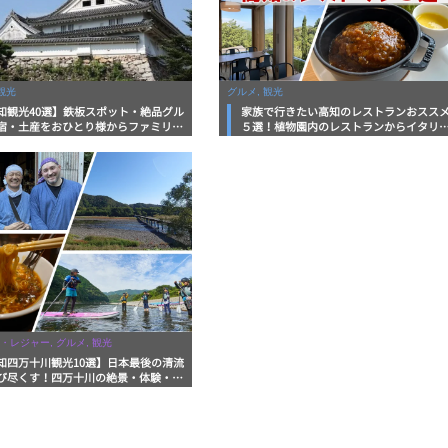
観光
グルメ, 観光
知観光40選】鉄板スポット・絶品グル
家族で行きたい高知のレストランおスス
宿・土産をおひとり様からファミリー
５選！植物園内のレストランからイタリ
まで徹底解説！
ンに中華まで楽しめる
・レジャー, グルメ, 観光
知四万十川観光10選】日本最後の清流
び尽くす！四万十川の絶景・体験・グ
を網羅したおすすめガイド