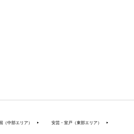
国（中部エリア）
安芸・室戸（東部エリア）
▶︎
▶︎