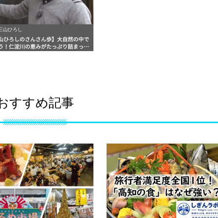
 三山ひろし
山ひろしのさんさん歩】大自然の中で
う！仁淀川の恵みがたっぷり詰まった
フトビールのお店「BLUE BREW（ブ
ブルー）」
おすすめ記事